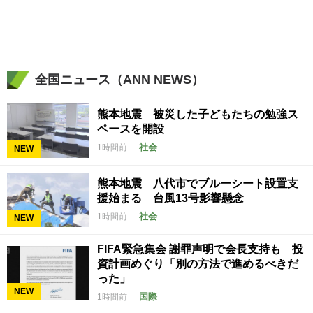
全国ニュース（ANN NEWS）
熊本地震 被災した子どもたちの勉強ス
ペースを開設
社会
1時間前
NEW
熊本地震 八代市でブルーシート設置支
援始まる 台風13号影響懸念
社会
1時間前
NEW
FIFA緊急集会 謝罪声明で会長支持も 投
資計画めぐり「別の方法で進めるべきだ
った」
NEW
国際
1時間前