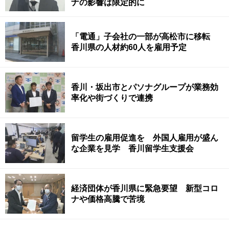
ナの影響は限定的に
「電通」子会社の一部が高松市に移転
香川県の人材約60人を雇用予定
香川・坂出市とパソナグループが業務効
率化や街づくりで連携
留学生の雇用促進を 外国人雇用が盛ん
な企業を見学 香川留学生支援会
経済団体が香川県に緊急要望 新型コロ
ナや価格高騰で苦境