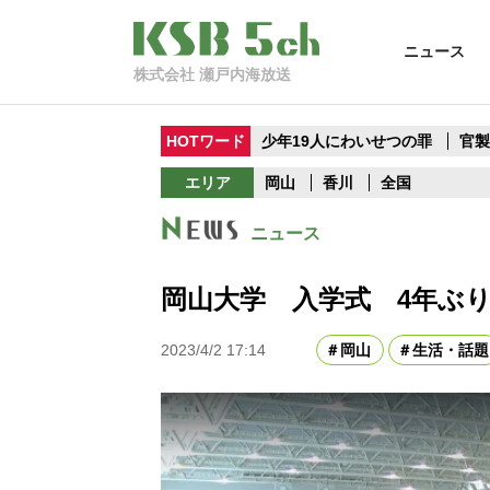
ニュース
株式会社 瀬戸内海放送
HOTワード
少年19人にわいせつの罪
官
エリア
岡山
香川
全国
ニュース
岡山大学 入学式 4年ぶ
2023/4/2 17:14
岡山
生活・話題