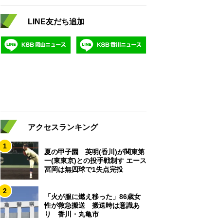
LINE友だち追加
アクセスランキング
1
夏の甲子園 英明(香川)が関東第
一(東東京)との投手戦制す エース
冨岡は無四球で1失点完投
2
「火が服に燃え移った」86歳女
性が救急搬送 搬送時は意識あ
り 香川・丸亀市