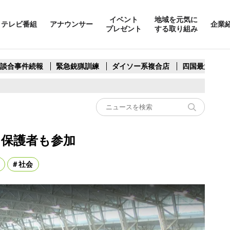
イベント
地域を元気に
テレビ番組
アナウンサー
企業
プレゼント
する取り組み
製談合事件続報
緊急銃猟訓練
ダイソー系複合店
四国最大スリ
り保護者も参加
社会