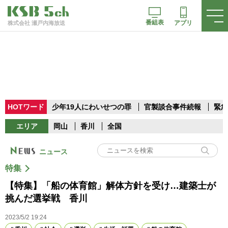
番組表
アプリ
株式会社 瀬戸内海放送
HOTワード
少年19人にわいせつの罪
官製談合事件続報
緊急
エリア
岡山
香川
全国
ニュース
特集
【特集】「船の体育館」解体方針を受け…建築士が
挑んだ選挙戦 香川
2023/5/2 19:24