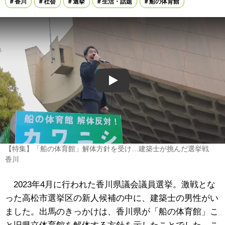
香川
社会
選挙
生活・話題
船の体育館
Play
【特集】「船の体育館」解体方針を受け…建築士が挑んだ選挙戦
香川
2023年4月に行われた香川県議会議員選挙。激戦とな
った高松市選挙区の新人候補の中に、建築士の男性がい
ました。出馬のきっかけは、香川県が「船の体育館」こ