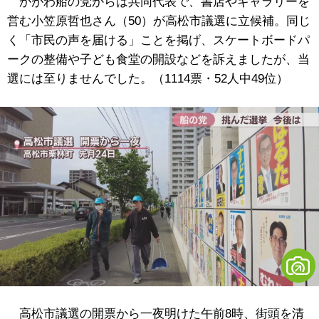
かがわ船の党からは共同代表で、書店やギャラリーを
営む小笠原哲也さん（50）が高松市議選に立候補。同じ
く「市民の声を届ける」ことを掲げ、スケートボードパ
ークの整備や子ども食堂の開設などを訴えましたが、当
選には至りませんでした。（1114票・52人中49位）
高松市議選の開票から一夜明けた午前8時、街頭を清