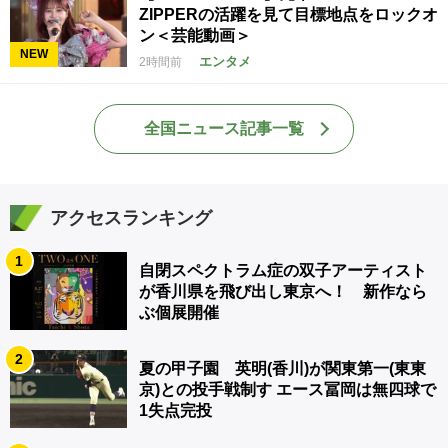
ZIPPERの活躍を見て目標地点をロックオ
ン＜芸能動画＞
NEW
エンタメ
2時間前
全国ニュース記事一覧
アクセスランキング
1
自閉スペクトラム症の双子アーティスト
が香川県を飛び出し東京へ！ 新作なら
ぶ個展開催
2
夏の甲子園 英明(香川)が関東第一(東東
京)との投手戦制す エース冨岡は無四球で
1失点完投