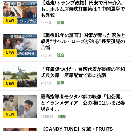
【迷走!トランプ政権】円安で日米介入
も…ホルムズ海峡打開策は？中間選挙で
も異変
NEW
国際
24分前
【戦後81年の証言】国策が奪った家族と
歳月“サヘル・ローズが辿る”残留孤児の
苦悩
NEW
社会
27分前
「尊厳傷つけた」台湾代表が長崎の平和
式典欠席 座席配置で市に抗議
国際
46分前
NEW
最高指導者モジタバ師の映像「初公開」
とイランメディア 公の場にはいまだ姿
現さず…
NEW
国際
2時間前
【CANDY TUNE】先輩・FRUITS