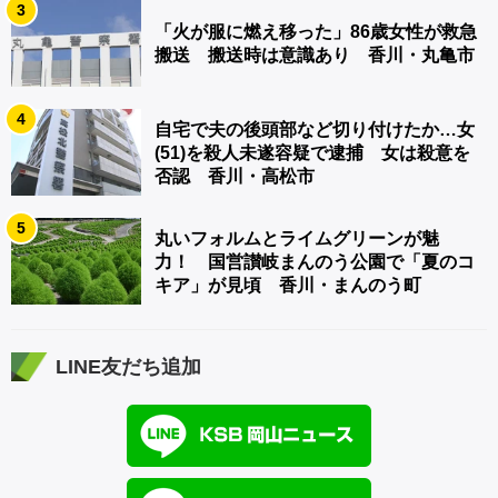
3
「火が服に燃え移った」86歳女性が救急
搬送 搬送時は意識あり 香川・丸亀市
4
自宅で夫の後頭部など切り付けたか…女
(51)を殺人未遂容疑で逮捕 女は殺意を
否認 香川・高松市
5
丸いフォルムとライムグリーンが魅
力！ 国営讃岐まんのう公園で「夏のコ
キア」が見頃 香川・まんのう町
LINE友だち追加