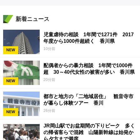
新着ニュース
児童虐待の相談 1年間で1271件 2017
年度から1000件超続く 香川県
10分前
NEW
配偶者からの暴力相談 1年間で1000件
超 30～40代女性の被害が多い 香川県
20分前
NEW
都市と地方の「二地域居住」 観音寺市
が暮らし体験ツアー 香川
26分前
NEW
JR岡山駅でお盆期間の下りピーク 多く
の帰省客らで混雑 山陽新幹線は始発か
ら夕方まで満席