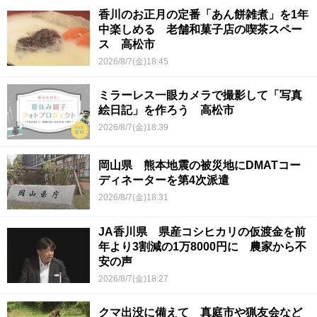
香川のお正月の定番「あん餅雑煮」を1年
中楽しめる 老舗和菓子店の喫茶スペー
ス 高松市
2026/8/7(金)18:45
ミラーレス一眼カメラで撮影して「写真
絵日記」を作ろう 高松市
2026/8/7(金)18:39
岡山県 熊本地震の被災地にDMATコー
ディネーターを第4次派遣
2026/8/7(金)18:31
JA香川県 県産コシヒカリの仮渡金を前
年より3割減の1万8000円に 農家から不
安の声
2026/8/7(金)18:27
クマ出没に備えて 真庭市や猟友会など