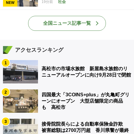
社会
19分前
NEW
全国ニュース記事一覧
アクセスランキング
1
高松市の市場水族館 新屋島水族館のリ
ニューアルオープンに向け9月28日で閉館
2
四国最大「3COINS+plus」が丸亀町グリ
ーンにオープン 大型店舗限定の商品
も 高松市
3
接骨院院長らによる自動車保険金詐欺
被害総額は2700万円超 香川県警が最終