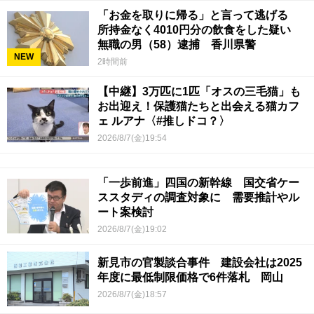
「お金を取りに帰る」と言って逃げる
所持金なく4010円分の飲食をした疑い
無職の男（58）逮捕 香川県警
NEW
2時間前
【中継】3万匹に1匹「オスの三毛猫」も
お出迎え！保護猫たちと出会える猫カフ
ェ ルアナ〈#推しドコ？〉
2026/8/7(金)19:54
「一歩前進」四国の新幹線 国交省ケー
ススタディの調査対象に 需要推計やル
ート案検討
2026/8/7(金)19:02
新見市の官製談合事件 建設会社は2025
年度に最低制限価格で6件落札 岡山
2026/8/7(金)18:57