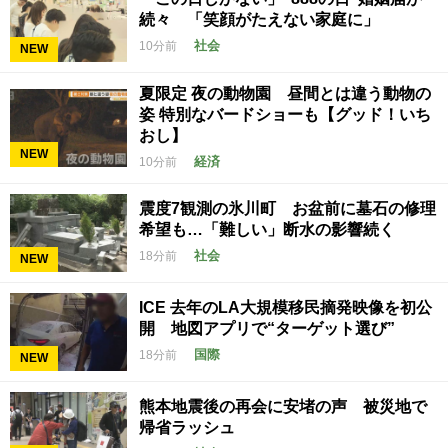
続々 「笑顔がたえない家庭に」
社会
10分前
NEW
夏限定 夜の動物園 昼間とは違う動物の
姿 特別なバードショーも【グッド！いち
おし】
NEW
経済
10分前
震度7観測の氷川町 お盆前に墓石の修理
希望も…「難しい」断水の影響続く
社会
18分前
NEW
ICE 去年のLA大規模移民摘発映像を初公
開 地図アプリで“ターゲット選び”
国際
18分前
NEW
熊本地震後の再会に安堵の声 被災地で
帰省ラッシュ