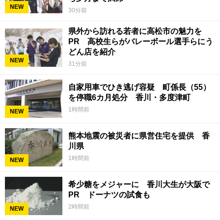
NEW
30分前
県外から訪れる若者に高松市の魅力を
PR 高校生らがバレーボール選手らにう
どん店を紹介
NEW
31分前
自家用車でひき逃げ容疑 町係長（55）
を停職6カ月処分 香川・多度津町
1時間前
NEW
熊本地震の被災者に県営住宅を提供 香
川県
1時間前
NEW
希少糖をメジャーに 香川大生が大阪で
PR ドーナツの試食も
2時間前
NEW