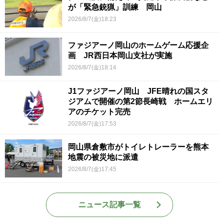
が「緊急銃猟」訓練 岡山
2026/8/7(金)18:23
ファジアーノ岡山のホームゲーム応援企
画 JR西日本岡山支社が実施
2026/8/7(金)18:14
J1ファジアーノ岡山 JFE晴れの国スタ
ジアムで開催の第2節長崎戦 ホームエリ
アのチケット完売
2026/8/7(金)17:53
岡山県倉敷市がトイレトレーラーを熊本
地震の被災地に派遣
2026/8/7(金)17:45
ニュース記事一覧