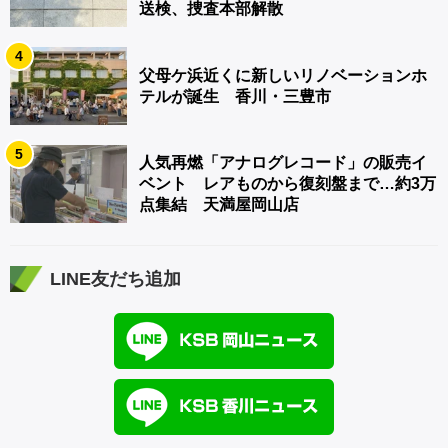
送検、捜査本部解散
4
父母ケ浜近くに新しいリノベーションホ
テルが誕生 香川・三豊市
5
人気再燃「アナログレコード」の販売イ
ベント レアものから復刻盤まで…約3万
点集結 天満屋岡山店
LINE友だち追加