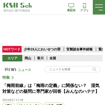
番組表
アプリ
株式会社 瀬戸内海放送
HOTワード
少年19人にわいせつの罪
官製談合事件続報
緊急
エリア
岡山
香川
全国
ニュース
特集
「梅雨前線」は「梅雨の定義」に関係ない？ 湿気
対策などの疑問に専門家が回答【みんなのハテナ】
2023/5/17 17:39