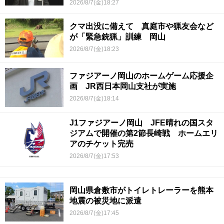
2026/8/7(金)18:27
クマ出没に備えて 真庭市や猟友会など
が「緊急銃猟」訓練 岡山
2026/8/7(金)18:23
ファジアーノ岡山のホームゲーム応援企
画 JR西日本岡山支社が実施
2026/8/7(金)18:14
J1ファジアーノ岡山 JFE晴れの国スタ
ジアムで開催の第2節長崎戦 ホームエリ
アのチケット完売
2026/8/7(金)17:53
岡山県倉敷市がトイレトレーラーを熊本
地震の被災地に派遣
2026/8/7(金)17:45