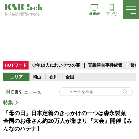
番組表
アプリ
株式会社 瀬戸内海放送
HOTワード
少年19人にわいせつの罪
官製談合事件続報
緊急
エリア
岡山
香川
全国
ニュース
特集
「母の日」日本定着のきっかけの一つは森永製菓
全国のお母さん約20万人が集まり『大会』開催【み
んなのハテナ】