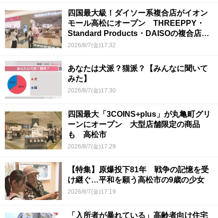
四国最大級！ダイソー系複合店がイオン
モール高松にオープン THREEPPY・
Standard Products・DAISOの複合店は
香川県初
2026/8/7(金)17:32
あなたは犬派？猫派？【みんなに聞いて
みた】
2026/8/7(金)17:30
四国最大「3COINS+plus」が丸亀町グリ
ーンにオープン 大型店舗限定の商品
も 高松市
2026/8/7(金)17:29
【特集】原爆投下81年 戦争の記憶を受
け継ぐ…平和を願う高松市の9歳の少女
2026/8/7(金)17:19
「入所者が暴れている」高齢者向け住宅