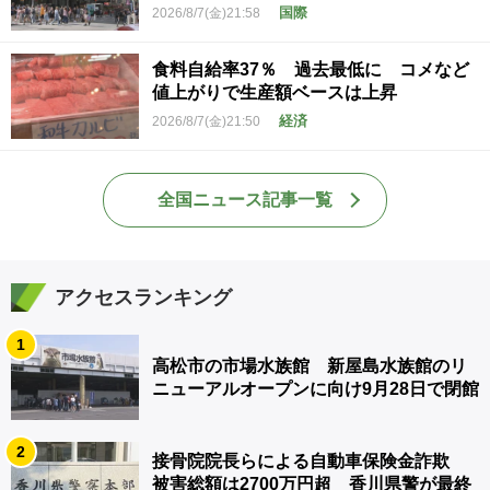
国際
2026/8/7(金)21:58
食料自給率37％ 過去最低に コメなど
値上がりで生産額ベースは上昇
経済
2026/8/7(金)21:50
全国ニュース記事一覧
アクセスランキング
1
高松市の市場水族館 新屋島水族館のリ
ニューアルオープンに向け9月28日で閉館
2
接骨院院長らによる自動車保険金詐欺
被害総額は2700万円超 香川県警が最終