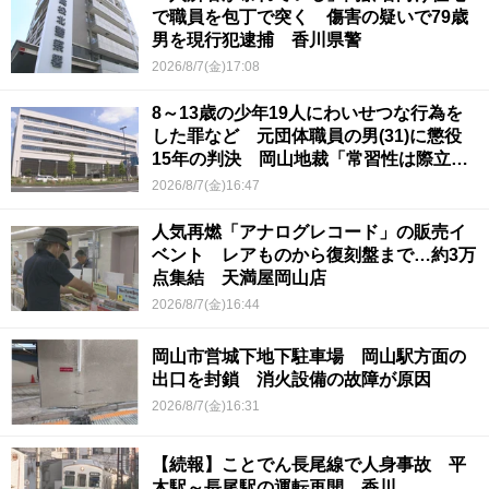
で職員を包丁で突く 傷害の疑いで79歳
男を現行犯逮捕 香川県警
2026/8/7(金)17:08
8～13歳の少年19人にわいせつな行為を
した罪など 元団体職員の男(31)に懲役
15年の判決 岡山地裁「常習性は際立っ
ていて被害結果も非常に重い」
2026/8/7(金)16:47
人気再燃「アナログレコード」の販売イ
ベント レアものから復刻盤まで…約3万
点集結 天満屋岡山店
2026/8/7(金)16:44
岡山市営城下地下駐車場 岡山駅方面の
出口を封鎖 消火設備の故障が原因
2026/8/7(金)16:31
【続報】ことでん長尾線で人身事故 平
木駅～長尾駅の運転再開 香川