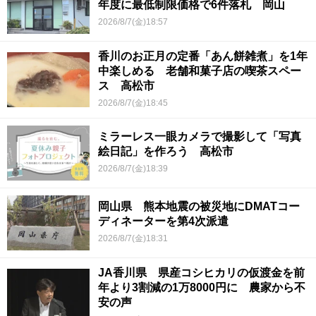
年度に最低制限価格で6件落札 岡山
2026/8/7(金)18:57
香川のお正月の定番「あん餅雑煮」を1年
中楽しめる 老舗和菓子店の喫茶スペー
ス 高松市
2026/8/7(金)18:45
ミラーレス一眼カメラで撮影して「写真
絵日記」を作ろう 高松市
2026/8/7(金)18:39
岡山県 熊本地震の被災地にDMATコー
ディネーターを第4次派遣
2026/8/7(金)18:31
JA香川県 県産コシヒカリの仮渡金を前
年より3割減の1万8000円に 農家から不
安の声