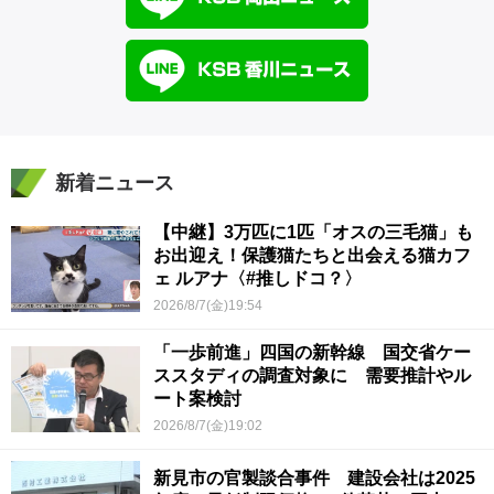
新着ニュース
【中継】3万匹に1匹「オスの三毛猫」も
お出迎え！保護猫たちと出会える猫カフ
ェ ルアナ〈#推しドコ？〉
2026/8/7(金)19:54
「一歩前進」四国の新幹線 国交省ケー
ススタディの調査対象に 需要推計やル
ート案検討
2026/8/7(金)19:02
新見市の官製談合事件 建設会社は2025