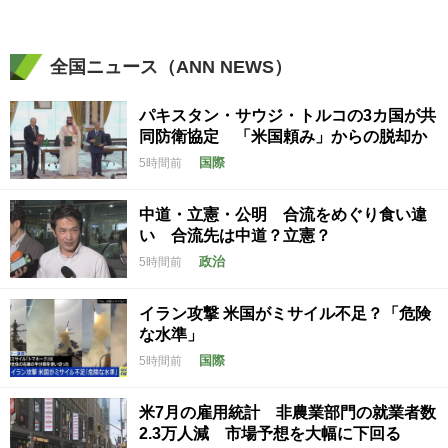
全国ニュース（ANN NEWS）
パキスタン・サウジ・トルコの3カ国が共
同防衛協定 「米国頼み」からの脱却か
国際
5時間前
中道・立憲・公明 合流をめぐり食い違
い 合流先は中道？立憲？
政治
5時間前
イラン攻撃 米国がミサイル不足？「危険
な水準」
国際
5時間前
米7月の雇用統計 非農業部門の就業者数
2.3万人減 市場予想を大幅に下回る