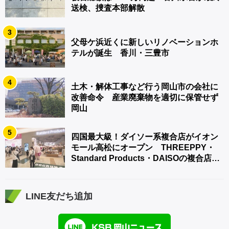
送検、捜査本部解散
3
父母ケ浜近くに新しいリノベーションホ
テルが誕生 香川・三豊市
4
土木・解体工事など行う岡山市の会社に
改善命令 産業廃棄物を適切に保管せず
岡山
5
四国最大級！ダイソー系複合店がイオン
モール高松にオープン THREEPPY・
Standard Products・DAISOの複合店は
香川県初
LINE友だち追加