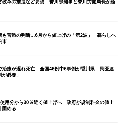
方改革の推進など要請 香川県知事と香川労働局長が経
店も苦渋の判断…6月から値上げの「第2波」 暮らしへ
松市
で治療が遅れ死亡 全国46例中6事例が香川県 民医連
制が必要」
月使用分から30％近く値上げへ 政府が規制料金の値上
針固める