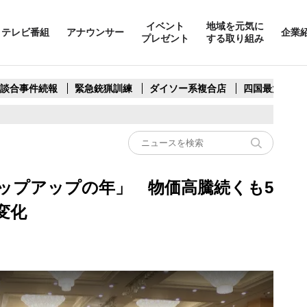
イベント
地域を元気に
テレビ番組
アナウンサー
企業
プレゼント
する取り組み
製談合事件続報
緊急銃猟訓練
ダイソー系複合店
四国最大スリ
テップアップの年」 物価高騰続くも5
変化