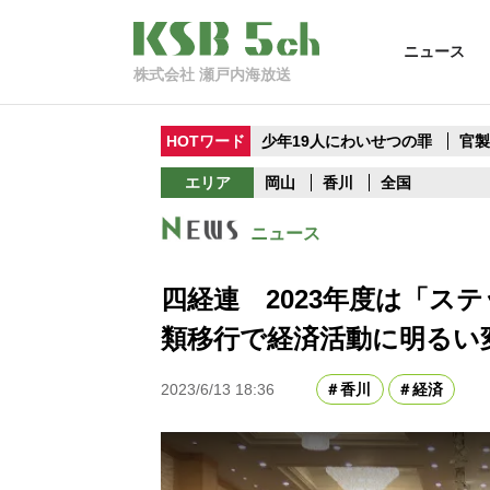
ニュース
株式会社 瀬戸内海放送
HOTワード
少年19人にわいせつの罪
官
エリア
岡山
香川
全国
ニュース
四経連 2023年度は「ス
類移行で経済活動に明るい
2023/6/13 18:36
香川
経済