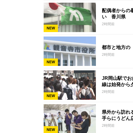
配偶者からの暴
い 香川県
2時間前
NEW
都市と地方の
2時間前
NEW
JR岡山駅で
線は始発から
2時間前
NEW
県外から訪れ
手らにうどん
2時間前
NEW