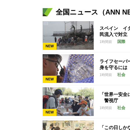
全国ニュース（ANN N
スペイン イ
民流入で対立
国際
1時間前
NEW
ライフセーバ
身を守るには
社会
1時間前
NEW
「世界一安全
警視庁
社会
1時間前
NEW
「この日しかな