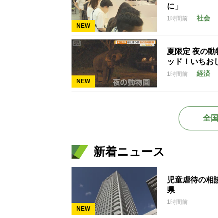
に」
社会
1時間前
NEW
夏限定 夜の
ッド！いちお
経済
1時間前
NEW
全
新着ニュース
児童虐待の相談
県
1時間前
NEW