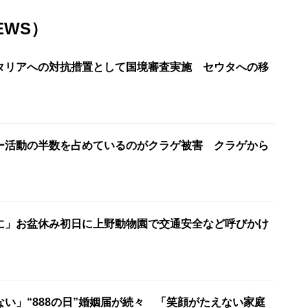
EWS）
タリアへの対抗措置として国境審査実施 セウタへの移
ー活動の半数を占めているのがクラゲ被害 クラゲから
に」お盆休み初日に上野動物園で交通安全など呼びかけ
い」“888の日”婚姻届が続々 「笑顔がたえない家庭