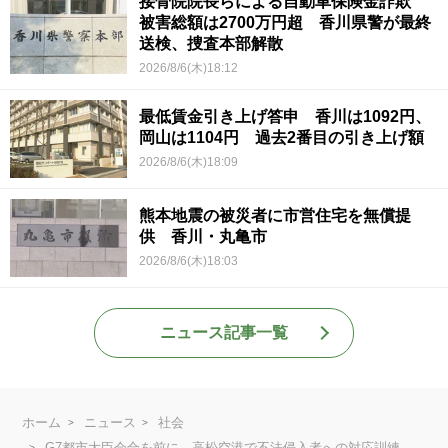
接骨院院長らによる自動車保険金詐欺
被害総額は2700万円超 香川県警が最終
送検、捜査本部解散
2026/8/6(木)18:12
最低賃金引き上げ答申 香川は1092円、
岡山は1104円 過去2番目の引き上げ額
2026/8/6(木)18:09
熊本地震の被災者に市営住宅を無償提
供 香川・丸亀市
2026/8/6(木)18:03
ニュース記事一覧
ホーム
ニュース
社会
G7都市大臣会合を前に 高松空港で不法侵入者への対応訓練