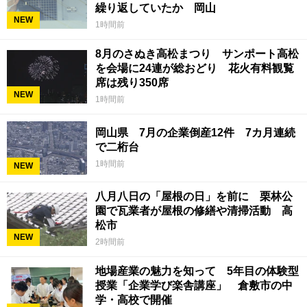
繰り返していたか 岡山
NEW
1時間前
8月のさぬき高松まつり サンポート高松
を会場に24連が総おどり 花火有料観覧
席は残り350席
NEW
1時間前
岡山県 7月の企業倒産12件 7カ月連続
で二桁台
1時間前
NEW
八月八日の「屋根の日」を前に 栗林公
園で瓦業者が屋根の修繕や清掃活動 高
松市
NEW
2時間前
地場産業の魅力を知って 5年目の体験型
授業「企業学び楽舎講座」 倉敷市の中
学・高校で開催