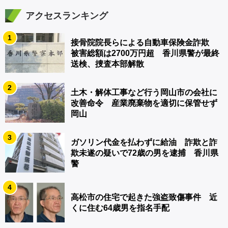
アクセスランキング
1
接骨院院長らによる自動車保険金詐欺
被害総額は2700万円超 香川県警が最終
送検、捜査本部解散
2
土木・解体工事など行う岡山市の会社に
改善命令 産業廃棄物を適切に保管せず
岡山
3
ガソリン代金を払わずに給油 詐欺と詐
欺未遂の疑いで72歳の男を逮捕 香川県
警
4
高松市の住宅で起きた強盗致傷事件 近
くに住む64歳男を指名手配