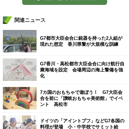
関連ニュース
G7都市大臣会合に銃器を持った2人組が
現れた想定 香川県警が大規模な訓練
G7香川・高松都市大臣会合に向け航行自
粛海域を設定 会場周辺の海上警備を強
化
7カ国のおもちゃで遊ぼう！ G7大臣会
合を前に「讃岐おもちゃ美術館」でイベ
ント 高松市
ドイツの「アイントプフ」などG7各国の
料理が登場 小・中学校でサミット給