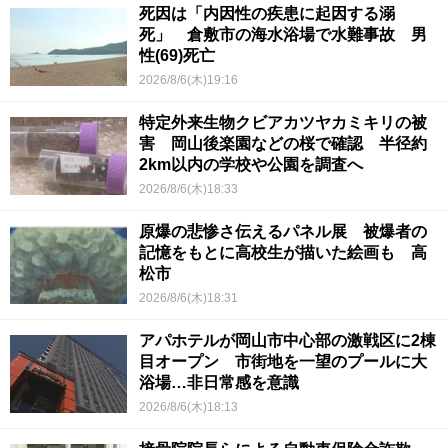
死因は「内因性の疾患に起因する溺
死」 倉敷市の海水浴場で水難事故 男
性(69)死亡
2026/8/6(木)19:16
特定外来生物クビアカツヤカミキリの被
害 岡山後楽園などの桜で確認 半径約
2km以内の学校や公園を調査へ
2026/8/6(木)18:33
原爆の悲惨さ伝えるパネル展 被爆者の
記憶をもとに高校生が描いた絵画も 高
松市
2026/8/6(木)18:31
アパホテルが岡山市中心部の激戦区に2棟
目オープン 市街地を一望のプールに大
浴場…非日常感を意識
2026/8/6(木)18:13