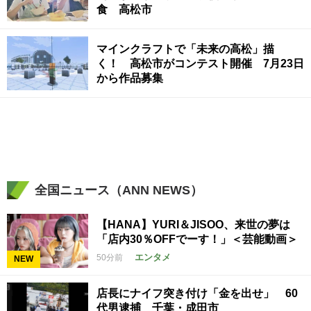
食 高松市
マインクラフトで「未来の高松」描
く！ 高松市がコンテスト開催 7月23日
から作品募集
全国ニュース（ANN NEWS）
【HANA】YURI＆JISOO、来世の夢は
「店内30％OFFでーす！」＜芸能動画＞
エンタメ
50分前
NEW
店長にナイフ突き付け「金を出せ」 60
代男逮捕 千葉・成田市