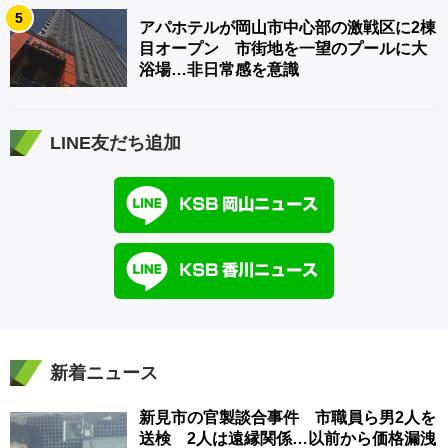
5
アパホテルが岡山市中心部の激戦区に2棟
目オープン 市街地を一望のプールに大
浴場…非日常感を意識
LINE友だち追加
新着ニュース
新見市の官製談合事件 市職員ら男2人を
送検 2人は遠縁関係…以前から価格漏洩