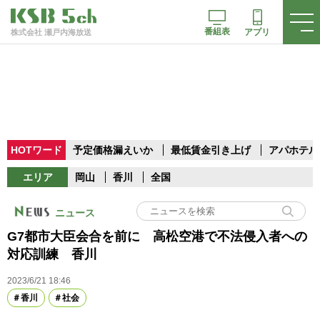
番組表
アプリ
株式会社 瀬戸内海放送
HOTワード
予定価格漏えいか
最低賃金引き上げ
アパホテル
エリア
岡山
香川
全国
ニュース
G7都市大臣会合を前に 高松空港で不法侵入者への
対応訓練 香川
2023/6/21 18:46
香川
社会