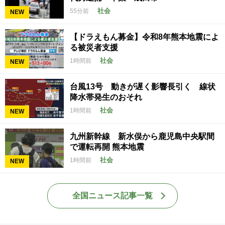
社会
55分前
NEW
【ドラえもん募金】令和8年熊本地震によ
る被災者支援
社会
1時間前
NEW
台風13号 動きが遅く影響長引く 線状
降水帯発生のおそれ
社会
1時間前
NEW
九州新幹線 新水俣から鹿児島中央駅間
で運転再開 熊本地震
社会
1時間前
NEW
全国ニュース記事一覧