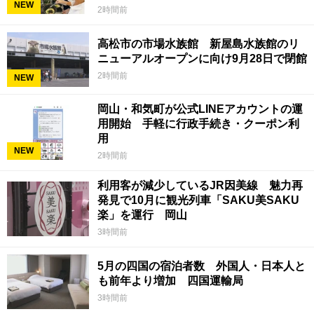
NEW
2時間前
高松市の市場水族館 新屋島水族館のリ
ニューアルオープンに向け9月28日で閉館
2時間前
NEW
岡山・和気町が公式LINEアカウントの運
用開始 手軽に行政手続き・クーポン利
用
NEW
2時間前
利用客が減少しているJR因美線 魅力再
発見で10月に観光列車「SAKU美SAKU
楽」を運行 岡山
3時間前
5月の四国の宿泊者数 外国人・日本人と
も前年より増加 四国運輸局
3時間前