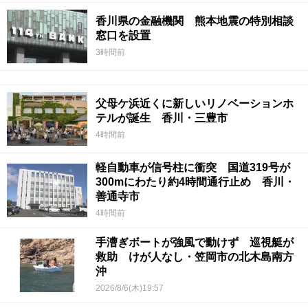
香川県の金融機関 熊本地震の特別相談
窓口を設置
3時間前
父母ケ浜近くに新しいリノベーションホ
テルが誕生 香川・三豊市
4時間前
軽自動車が信号柱に衝突 国道319号が
300mにわたり約4時間通行止め 香川・
善通寺市
4時間前
手漕ぎボートが強風で動けず 巡視艇が
救助 けが人なし・笠岡市の北木島南方
沖
2026/8/6(木)19:57