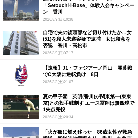
「Setouchi-i-Base」体験入会キャンペー
ン 香川
2026/8/9(日)10:38
自宅で夫の後頭部など切り付けたか…女
(51)を殺人未遂容疑で逮捕 女は殺意を
否認 香川・高松市
2026/8/9(日)07:17
【速報】J1・ファジアーノ岡山 開幕戦
でC大阪に逆転負け 8日
2026/8/8(土)21:07
夏の甲子園 英明(香川)が関東第一(東東
京)との投手戦制す エース冨岡は無四球で
1失点完投
2026/8/8(土)20:34
「火が服に燃え移った」86歳女性が救急