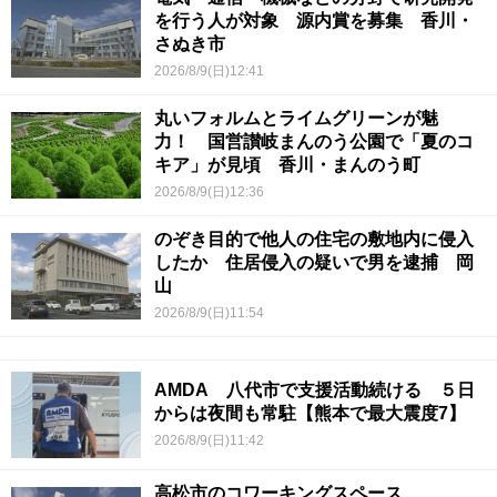
を行う人が対象 源内賞を募集 香川・
さぬき市
2026/8/9(日)12:41
丸いフォルムとライムグリーンが魅
力！ 国営讃岐まんのう公園で「夏のコ
キア」が見頃 香川・まんのう町
2026/8/9(日)12:36
のぞき目的で他人の住宅の敷地内に侵入
したか 住居侵入の疑いで男を逮捕 岡
山
2026/8/9(日)11:54
AMDA 八代市で支援活動続ける ５日
からは夜間も常駐【熊本で最大震度7】
2026/8/9(日)11:42
高松市のコワーキングスペース