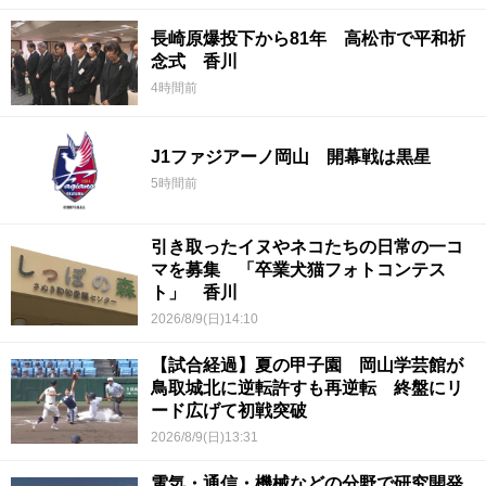
長崎原爆投下から81年 高松市で平和祈
念式 香川
4時間前
J1ファジアーノ岡山 開幕戦は黒星
5時間前
引き取ったイヌやネコたちの日常の一コ
マを募集 「卒業犬猫フォトコンテス
ト」 香川
2026/8/9(日)14:10
【試合経過】夏の甲子園 岡山学芸館が
鳥取城北に逆転許すも再逆転 終盤にリ
ード広げて初戦突破
2026/8/9(日)13:31
電気・通信・機械などの分野で研究開発