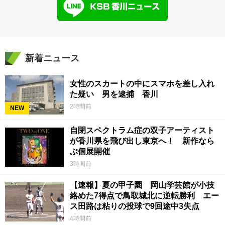
新着ニュース
女性のスカートの中にスマホを差し入れ
た疑い 男を逮捕 香川
2時間前
NEW
自閉スペクトラム症の双子アーティスト
が香川県を飛び出し東京へ！ 新作なら
ぶ個展開催
3時間前
【速報】夏の甲子園 岡山学芸館が小技
絡めた7得点で鳥取城北に逆転勝利 エー
ス田路は粘りの投球で9回途中3失点
4時間前