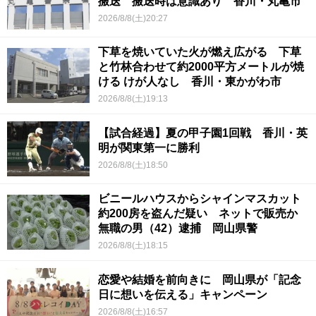
搬送 搬送時は意識あり 香川・丸亀市
2026/8/8(土)20:27
下草を焼いていた火が燃え広がる 下草
と竹林合わせて約2000平方メートルが焼
ける けが人なし 香川・東かがわ市
2026/8/8(土)19:13
【試合経過】夏の甲子園1回戦 香川・英
明が関東第一に勝利
2026/8/8(土)18:50
ビニールハウスからシャインマスカット
約200房を盗んだ疑い ネットで販売か
無職の男（42）逮捕 岡山県警
2026/8/8(土)18:15
恋愛や結婚を前向きに 岡山県が「記念
日に想いを伝える」キャンペーン
2026/8/8(土)16:57