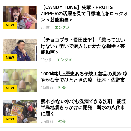
【CANDY TUNE】先輩・FRUITS
ZIPPERの活躍を見て目標地点をロックオ
ン＜芸能動画＞
NEW
エンタメ
7分前
【チョコプラ・長田庄平】「乗ってはい
けない」勢いで購入した新たな相棒＜芸
能動画＞
NEW
エンタメ
10分前
1000年以上歴史ある伝統工芸品の風鈴 涼
やかな音でひとときの涼 栃木・佐野市
社会
1時間前
NEW
熊本 少ない水でも洗濯できる洗剤 能登
半島地震きっかけに開発 断水の八代市
に届く
NEW
社会
1時間前