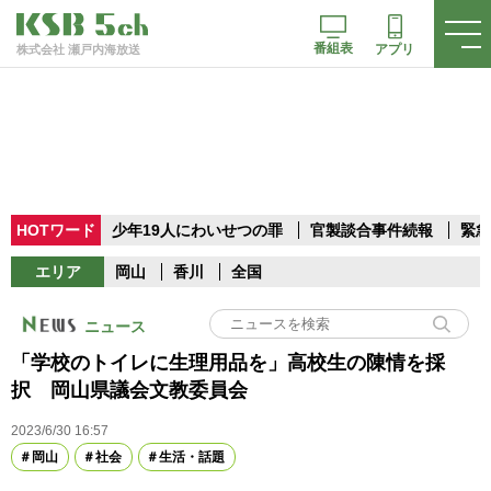
番組表
アプリ
株式会社 瀬戸内海放送
HOTワード
少年19人にわいせつの罪
官製談合事件続報
緊急
エリア
岡山
香川
全国
ニュース
「学校のトイレに生理用品を」高校生の陳情を採
択 岡山県議会文教委員会
2023/6/30 16:57
岡山
社会
生活・話題