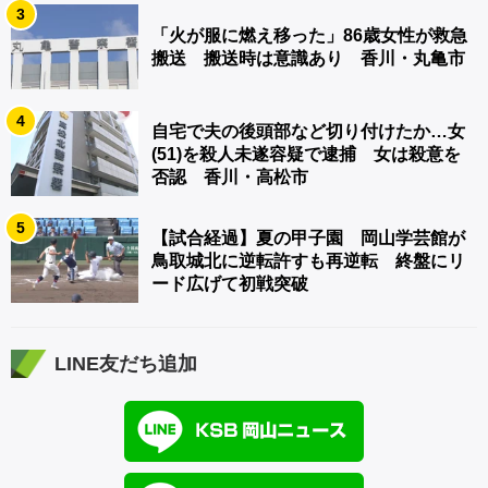
3
「火が服に燃え移った」86歳女性が救急
搬送 搬送時は意識あり 香川・丸亀市
4
自宅で夫の後頭部など切り付けたか…女
(51)を殺人未遂容疑で逮捕 女は殺意を
否認 香川・高松市
5
【試合経過】夏の甲子園 岡山学芸館が
鳥取城北に逆転許すも再逆転 終盤にリ
ード広げて初戦突破
LINE友だち追加