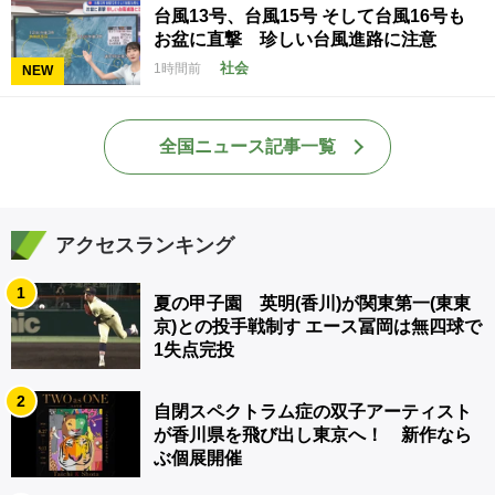
台風13号、台風15号 そして台風16号も
お盆に直撃 珍しい台風進路に注意
社会
1時間前
NEW
全国ニュース記事一覧
アクセスランキング
1
夏の甲子園 英明(香川)が関東第一(東東
京)との投手戦制す エース冨岡は無四球で
1失点完投
2
自閉スペクトラム症の双子アーティスト
が香川県を飛び出し東京へ！ 新作なら
ぶ個展開催