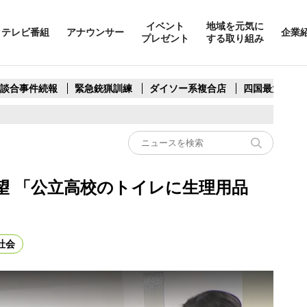
イベント
地域を元気に
テレビ番組
アナウンサー
企業
プレゼント
する取り組み
製談合事件続報
緊急銃猟訓練
ダイソー系複合店
四国最大スリ
望 「公立高校のトイレに生理用品
社会