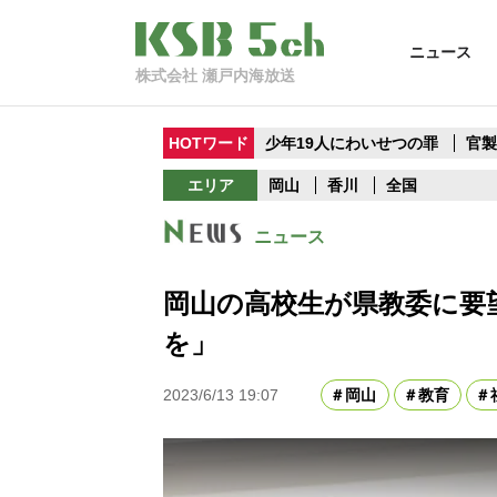
ニュース
株式会社 瀬戸内海放送
HOTワード
少年19人にわいせつの罪
官
エリア
岡山
香川
全国
ニュース
岡山の高校生が県教委に要
を」
2023/6/13 19:07
岡山
教育