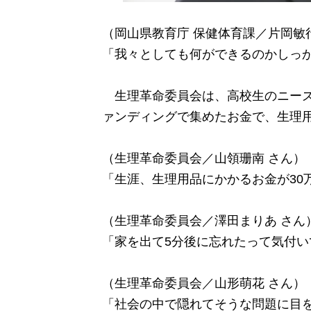
（岡山県教育庁 保健体育課／片岡敏
「我々としても何ができるのかしっ
生理革命委員会は、高校生のニーズ
ァンディングで集めたお金で、生理
（生理革命委員会／山領珊南 さん）
「生涯、生理用品にかかるお金が30
（
生理革命委員会／
澤田まりあ さん
「家を出て5分後に忘れたって気付
（
生理革命委員会／
山形萌花 さん）
「社会の中で隠れてそうな問題に目