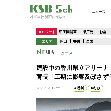
ニュース
株式会社 瀬戸内海放送
HOTワード
甲子園開幕
瀬戸芸
お盆
エリア
岡山
香川
全国
ニュース
建設中の香川県立アリーナ
育長「工期に影響及ぼさず
2023/9/4 17:22
香川
行政