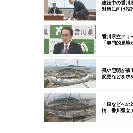
建設中の香川
対策に向け設
香川県立アリ
「専門的見地
風や照明が演
変更などを求
「風などへの
情 香川県立