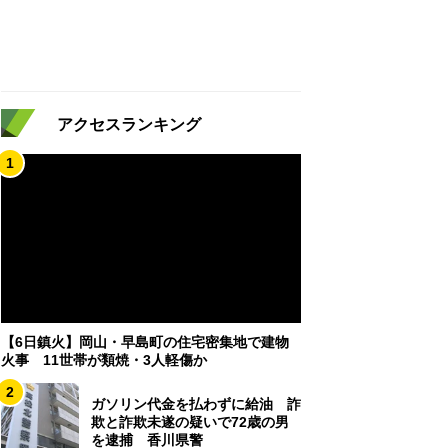
アクセスランキング
1
【6日鎮火】岡山・早島町の住宅密集地で建物
火事 11世帯が類焼・3人軽傷か
2
ガソリン代金を払わずに給油 詐
欺と詐欺未遂の疑いで72歳の男
を逮捕 香川県警