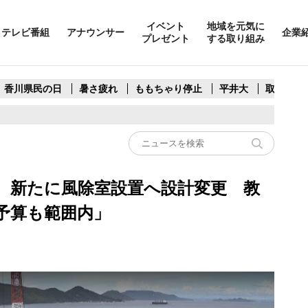
イベント
地域を元気に
テレビ番組
アナウンサー
企業
プレゼント
する取り組み
香川県民の日
暑さ疲れ
ももちゃり停止
平井大
取水制限
 新たに風除室設置へ設計変更 教
予算も範囲内」