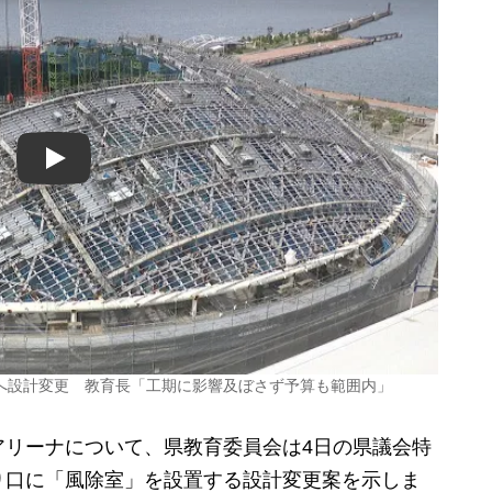
Play
へ設計変更 教育長「工期に影響及ぼさず予算も範囲内」
リーナについて、県教育委員会は4日の県議会特
り口に「風除室」を設置する設計変更案を示しま