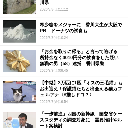
川県
2026/8/8(土)11:12
希少糖をメジャーに 香川大生が大阪で
PR ドーナツの試食も
2026/8/8(土)10:24
「お金を取りに帰る」と言って逃げる
所持金なく4010円分の飲食をした疑い
無職の男（58）逮捕 香川県警
2026/8/8(土)09:45
【中継】3万匹に1匹「オスの三毛猫」も
お出迎え！保護猫たちと出会える猫カフ
ェ ルアナ〈#推しドコ？〉
2026/8/7(金)19:54
「一歩前進」四国の新幹線 国交省ケー
ススタディの調査対象に 需要推計やル
ート案検討