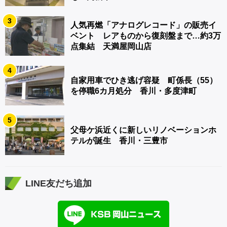
3
人気再燃「アナログレコード」の販売イ
ベント レアものから復刻盤まで…約3万
点集結 天満屋岡山店
4
自家用車でひき逃げ容疑 町係長（55）
を停職6カ月処分 香川・多度津町
5
父母ケ浜近くに新しいリノベーションホ
テルが誕生 香川・三豊市
LINE友だち追加