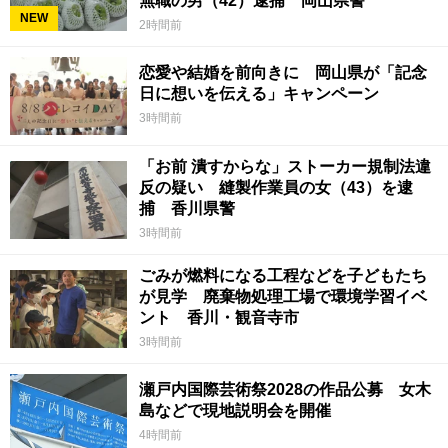
無職の男（42）逮捕 岡山県警
NEW
2時間前
恋愛や結婚を前向きに 岡山県が「記念
日に想いを伝える」キャンペーン
3時間前
「お前 潰すからな」ストーカー規制法違
反の疑い 縫製作業員の女（43）を逮
捕 香川県警
3時間前
ごみが燃料になる工程などを子どもたち
が見学 廃棄物処理工場で環境学習イベ
ント 香川・観音寺市
3時間前
瀬戸内国際芸術祭2028の作品公募 女木
島などで現地説明会を開催
4時間前