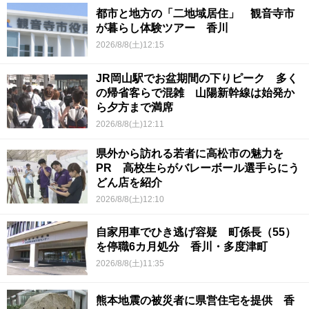
都市と地方の「二地域居住」 観音寺市
が暮らし体験ツアー 香川
2026/8/8(土)12:15
JR岡山駅でお盆期間の下りピーク 多く
の帰省客らで混雑 山陽新幹線は始発か
ら夕方まで満席
2026/8/8(土)12:11
県外から訪れる若者に高松市の魅力を
PR 高校生らがバレーボール選手らにう
どん店を紹介
2026/8/8(土)12:10
自家用車でひき逃げ容疑 町係長（55）
を停職6カ月処分 香川・多度津町
2026/8/8(土)11:35
熊本地震の被災者に県営住宅を提供 香