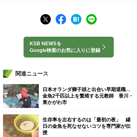
KSB NEWSを
Google検索のお気に入りに登録
関連ニュース
日本オランダ獅子頭と出合い早期退職…
金魚2千匹以上を繁殖する元教師 香川・
東かがわ市
生存率を左右するのは「最初の夜」 縁
日の金魚を死なせないコツを専門家が伝
授