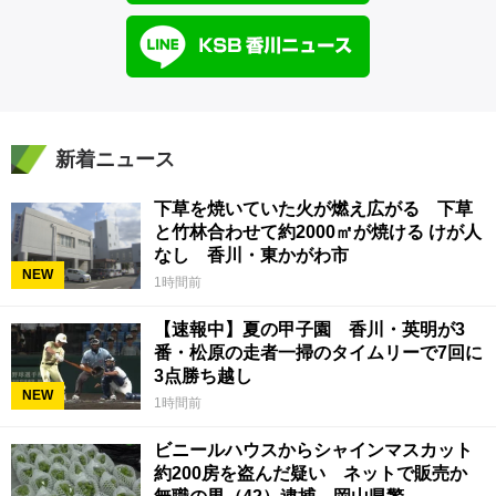
新着ニュース
下草を焼いていた火が燃え広がる 下草
と竹林合わせて約2000㎡が焼ける けが人
なし 香川・東かがわ市
NEW
1時間前
【速報中】夏の甲子園 香川・英明が3
番・松原の走者一掃のタイムリーで7回に
3点勝ち越し
NEW
1時間前
ビニールハウスからシャインマスカット
約200房を盗んだ疑い ネットで販売か