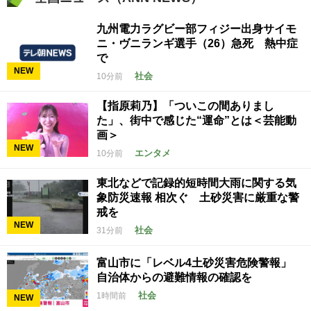
九州電力ラグビー部フィジー出身サイモ
ニ・ヴニランギ選手（26）急死 熱中症
で
NEW
社会
10分前
【指原莉乃】「ついこの間ありまし
た」、街中で感じた“運命”とは＜芸能動
画＞
NEW
エンタメ
10分前
東北などで記録的短時間大雨に関する気
象防災速報 相次ぐ 土砂災害に厳重な警
戒を
NEW
社会
31分前
富山市に「レベル4土砂災害危険警報」
自治体からの避難情報の確認を
社会
1時間前
NEW