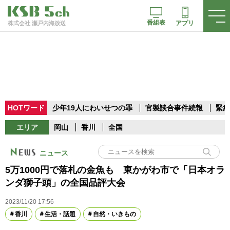
番組表
アプリ
株式会社 瀬戸内海放送
HOTワード
少年19人にわいせつの罪
官製談合事件続報
緊急
エリア
岡山
香川
全国
ニュース
5万1000円で落札の金魚も 東かがわ市で「日本オラ
ンダ獅子頭」の全国品評大会
2023/11/20 17:56
香川
生活・話題
自然・いきもの