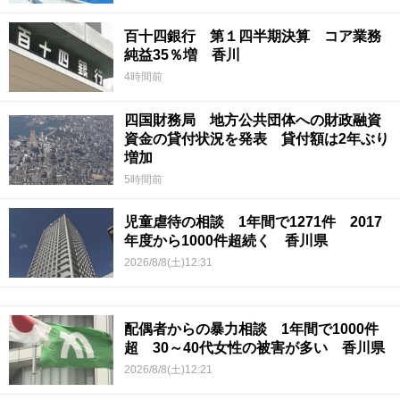
百十四銀行 第１四半期決算 コア業務
純益35％増 香川
4時間前
四国財務局 地方公共団体への財政融資
資金の貸付状況を発表 貸付額は2年ぶり
増加
5時間前
児童虐待の相談 1年間で1271件 2017
年度から1000件超続く 香川県
2026/8/8(土)12:31
配偶者からの暴力相談 1年間で1000件
超 30～40代女性の被害が多い 香川県
2026/8/8(土)12:21