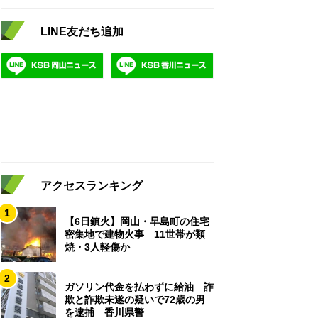
LINE友だち追加
アクセスランキング
1
【6日鎮火】岡山・早島町の住宅
密集地で建物火事 11世帯が類
焼・3人軽傷か
2
ガソリン代金を払わずに給油 詐
欺と詐欺未遂の疑いで72歳の男
を逮捕 香川県警