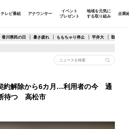
イベント
地域を元気に
テレビ番組
アナウンサー
企業
プレゼント
する取り組み
香川県民の日
暑さ疲れ
ももちゃり停止
平井大
取水制限
契約解除から6カ月…利用者の今 通
断待つ 高松市