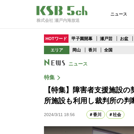
ニュース
株式会社 瀬戸内海放送
HOTワード
甲子園開幕
瀬戸芸
お盆
エリア
岡山
香川
全国
ニュース
特集
【特集】障害者支援施設の
所施設も利用し裁判所の判
2024/3/11 18:56
香川
社会