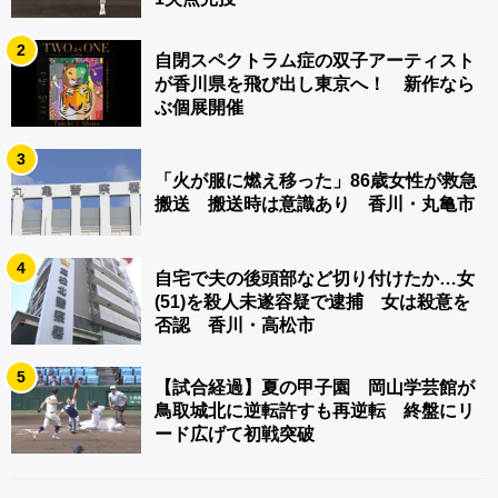
2
自閉スペクトラム症の双子アーティスト
が香川県を飛び出し東京へ！ 新作なら
ぶ個展開催
3
「火が服に燃え移った」86歳女性が救急
搬送 搬送時は意識あり 香川・丸亀市
4
自宅で夫の後頭部など切り付けたか…女
(51)を殺人未遂容疑で逮捕 女は殺意を
否認 香川・高松市
5
【試合経過】夏の甲子園 岡山学芸館が
鳥取城北に逆転許すも再逆転 終盤にリ
ード広げて初戦突破