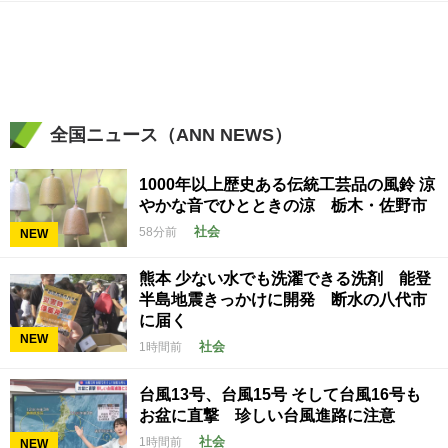
全国ニュース（ANN NEWS）
1000年以上歴史ある伝統工芸品の風鈴 涼
やかな音でひとときの涼 栃木・佐野市
社会
58分前
NEW
熊本 少ない水でも洗濯できる洗剤 能登
半島地震きっかけに開発 断水の八代市
に届く
NEW
社会
1時間前
台風13号、台風15号 そして台風16号も
お盆に直撃 珍しい台風進路に注意
社会
1時間前
NEW