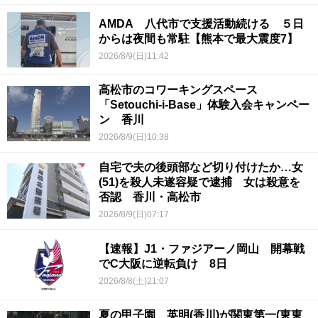
AMDA 八代市で支援活動続ける ５日
からは夜間も常駐【熊本で最大震度7】
2026/8/9(日)11:42
高松市のコワーキングスペース
「Setouchi-i-Base」体験入会キャンペー
ン 香川
2026/8/9(日)10:38
自宅で夫の後頭部など切り付けたか…女
(51)を殺人未遂容疑で逮捕 女は殺意を
否認 香川・高松市
2026/8/9(日)07:17
【速報】J1・ファジアーノ岡山 開幕戦
でC大阪に逆転負け 8日
2026/8/8(土)21:07
夏の甲子園 英明(香川)が関東第一(東東