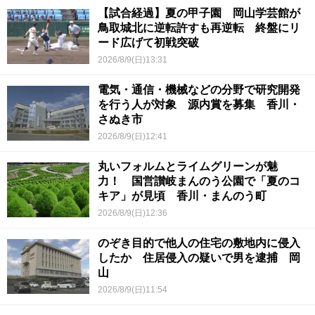
【試合経過】夏の甲子園 岡山学芸館が
鳥取城北に逆転許すも再逆転 終盤にリ
ード広げて初戦突破
2026/8/9(日)13:31
電気・通信・機械などの分野で研究開発
を行う人が対象 源内賞を募集 香川・
さぬき市
2026/8/9(日)12:41
丸いフォルムとライムグリーンが魅
力！ 国営讃岐まんのう公園で「夏のコ
キア」が見頃 香川・まんのう町
2026/8/9(日)12:36
のぞき目的で他人の住宅の敷地内に侵入
したか 住居侵入の疑いで男を逮捕 岡
山
2026/8/9(日)11:54