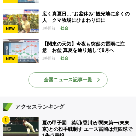
広く真夏日…“お盆休み”観光地に多くの
人 クマ牧場にひまわり畑に
社会
1時間前
NEW
【関東の天気】今夜も突然の雷雨に注
意 お盆 真夏を通り越して9月へ
社会
1時間前
NEW
全国ニュース記事一覧
アクセスランキング
1
夏の甲子園 英明(香川)が関東第一(東東
京)との投手戦制す エース冨岡は無四球で
1失点完投