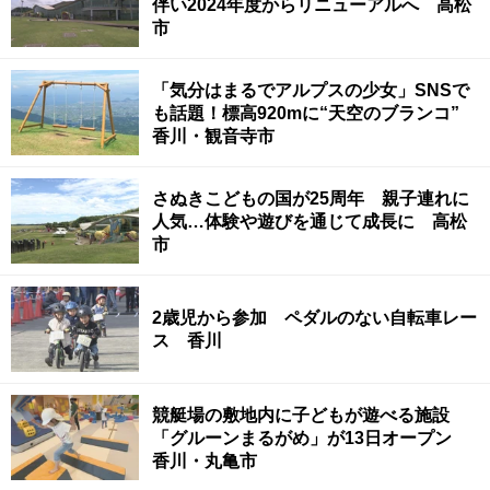
伴い2024年度からリニューアルへ 高松
市
「気分はまるでアルプスの少女」SNSで
も話題！標高920mに“天空のブランコ”
香川・観音寺市
さぬきこどもの国が25周年 親子連れに
人気…体験や遊びを通じて成長に 高松
市
2歳児から参加 ペダルのない自転車レー
ス 香川
競艇場の敷地内に子どもが遊べる施設
「グルーンまるがめ」が13日オープン
香川・丸亀市