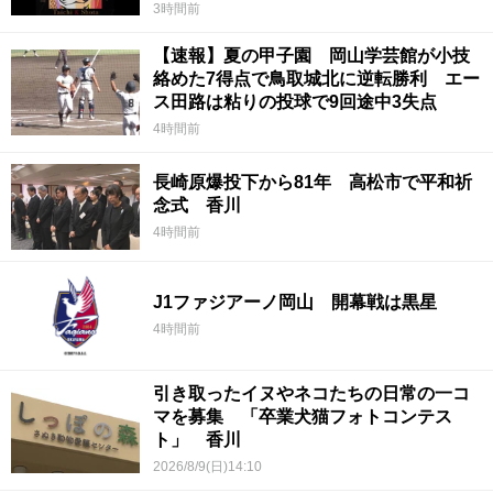
3時間前
【速報】夏の甲子園 岡山学芸館が小技
絡めた7得点で鳥取城北に逆転勝利 エー
ス田路は粘りの投球で9回途中3失点
4時間前
長崎原爆投下から81年 高松市で平和祈
念式 香川
4時間前
J1ファジアーノ岡山 開幕戦は黒星
4時間前
引き取ったイヌやネコたちの日常の一コ
マを募集 「卒業犬猫フォトコンテス
ト」 香川
2026/8/9(日)14:10