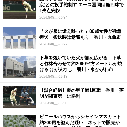
京)との投手戦制す エース冨岡は無四球で
1失点完投
2026/8/8(土)20:34
「火が服に燃え移った」86歳女性が救急
搬送 搬送時は意識あり 香川・丸亀市
2026/8/8(土)20:27
下草を焼いていた火が燃え広がる 下草
と竹林合わせて約2000平方メートルが焼
ける けが人なし 香川・東かがわ市
2026/8/8(土)19:13
【試合経過】夏の甲子園1回戦 香川・英
明が関東第一に勝利
2026/8/8(土)18:50
ビニールハウスからシャインマスカット
約200房を盗んだ疑い ネットで販売か