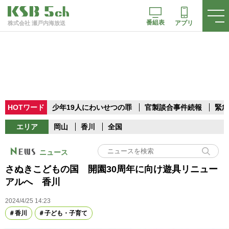
番組表
アプリ
株式会社 瀬戸内海放送
HOTワード
少年19人にわいせつの罪
官製談合事件続報
緊急
エリア
岡山
香川
全国
ニュース
さぬきこどもの国 開園30周年に向け遊具リニュー
アルへ 香川
2024/4/25 14:23
香川
子ども・子育て