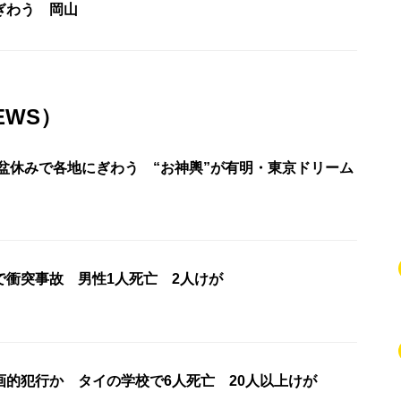
ぎわう 岡山
EWS）
お盆休みで各地にぎわう “お神輿”が有明・東京ドリーム
で衝突事故 男性1人死亡 2人けが
画的犯行か タイの学校で6人死亡 20人以上けが