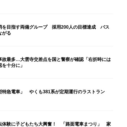
消を目指す両備グループ 採用200人の目標達成 バス
ながる
事故最多…大雲寺交差点を国と警察が確認「右折時には
認を十分に」
型特急電車」 やくも381系が定期運行のラストラン
転体験に子どもたち大興奮！ 「路面電車まつり」 家