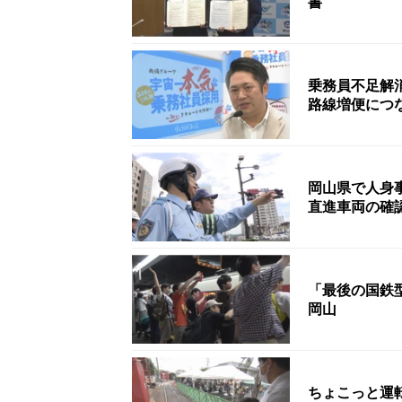
書
乗務員不足解
路線増便につ
岡山県で人身
直進車両の確
「最後の国鉄
岡山
ちょこっと運