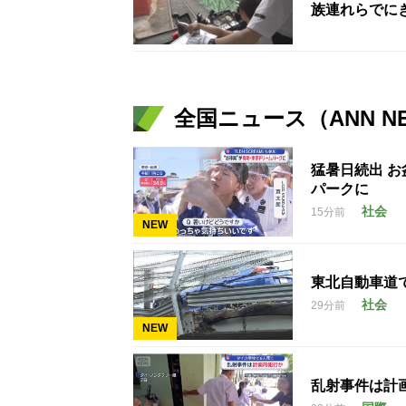
族連れらでに
全国ニュース（ANN N
猛暑日続出 
パークに
社会
15分前
NEW
東北自動車道
社会
29分前
NEW
乱射事件は計