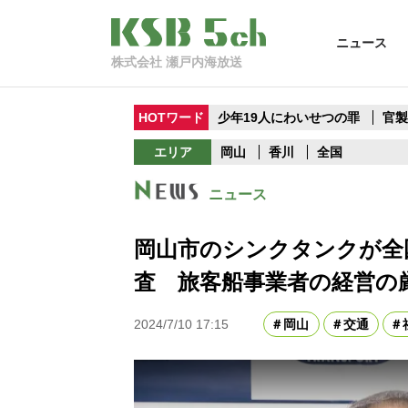
ニュース
株式会社 瀬戸内海放送
HOTワード
少年19人にわいせつの罪
官
エリア
岡山
香川
全国
ニュース
岡山市のシンクタンクが全
査 旅客船事業者の経営の
2024/7/10 17:15
岡山
交通