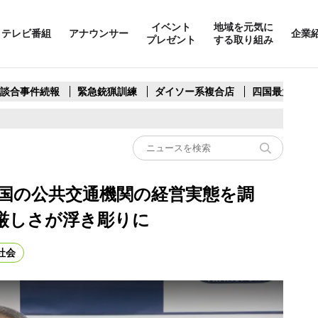
イベント
地域を元気に
テレビ番組
アナウンサー
企業
プレゼント
する取り組み
製談合事件続報
緊急銃猟訓練
ダイソー系複合店
四国最大スリ
国の公共交通機関の経営実態を調
厳しさが浮き彫りに
社会