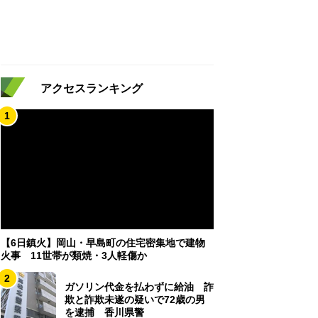
アクセスランキング
1
【6日鎮火】岡山・早島町の住宅密集地で建物
火事 11世帯が類焼・3人軽傷か
2
ガソリン代金を払わずに給油 詐
欺と詐欺未遂の疑いで72歳の男
を逮捕 香川県警