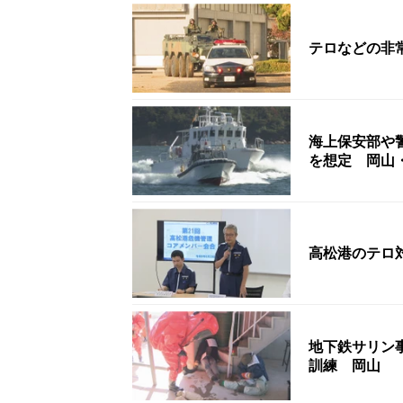
テロなどの非
海上保安部や
を想定 岡山
高松港のテロ
地下鉄サリン
訓練 岡山