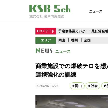
ニュース
株式会社 瀬戸内海放送
HOTワード
予定価格漏えいか
最低賃金
エリア
岡山
香川
全国
ニュース
商業施設での爆破テロを想
連携強化の訓練
2025/2/6 16:25
岡山
社会