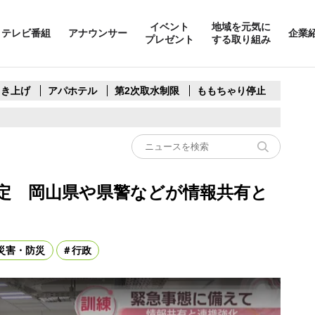
イベント
地域を元気に
テレビ番組
アナウンサー
企業
プレゼント
する取り組み
引き上げ
アパホテル
第2次取水制限
ももちゃり停止
定 岡山県や県警などが情報共有と
災害・防災
行政