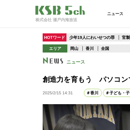
ニュース
株式会社 瀬戸内海放送
HOTワード
少年19人にわいせつの罪
官
エリア
岡山
香川
全国
ニュース
創造力を育もう パソコン
2025/2/15 14:31
香川
子ども・子