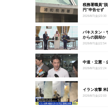
税務署職員“脱
円”申告せず
2026/8/7(金)23:30
パキスタン・
からの脱却か
2026/8/7(金)22:54
中道・立憲・
2026/8/7(金)22:24
イラン攻撃 
2026/8/7(金)22:03