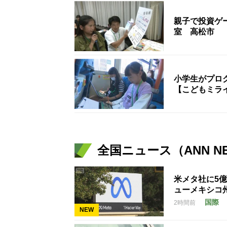
親子で投資ゲ
室 高松市
小学生がプロ
【こどもミラ
全国ニュース（ANN N
米メタ社に5
ューメキシコ
国際
2時間前
NEW