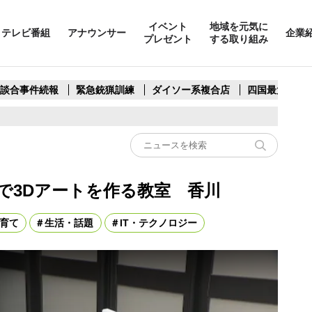
イベント
地域を元気に
テレビ番組
アナウンサー
企業
プレゼント
する取り組み
製談合事件続報
緊急銃猟訓練
ダイソー系複合店
四国最大スリ
で3Dアートを作る教室 香川
育て
生活・話題
IT・テクノロジー