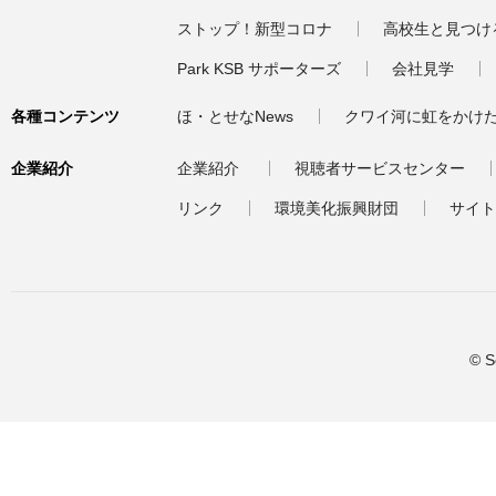
ストップ！新型コロナ
高校生と見つけ
Park KSB サポーターズ
会社見学
各種コンテンツ
ほ・とせなNews
クワイ河に虹をかけ
企業紹介
企業紹介
視聴者サービスセンター
リンク
環境美化振興財団
サイト
© S