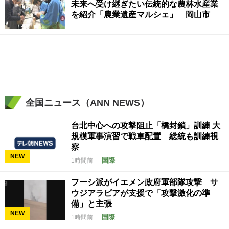
未来へ受け継ぎたい伝統的な農林水産業
を紹介「農業遺産マルシェ」 岡山市
全国ニュース（ANN NEWS）
台北中心への攻撃阻止「橋封鎖」訓練 大
規模軍事演習で戦車配置 総統も訓練視
察
NEW
国際
1時間前
フーシ派がイエメン政府軍部隊攻撃 サ
ウジアラビアが支援で「攻撃激化の準
備」と主張
NEW
国際
1時間前