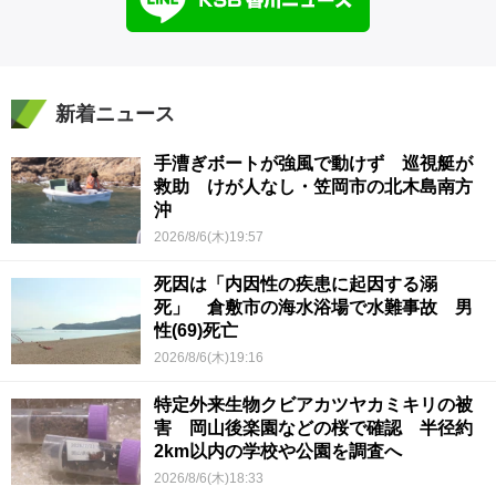
新着ニュース
手漕ぎボートが強風で動けず 巡視艇が
救助 けが人なし・笠岡市の北木島南方
沖
2026/8/6(木)19:57
死因は「内因性の疾患に起因する溺
死」 倉敷市の海水浴場で水難事故 男
性(69)死亡
2026/8/6(木)19:16
特定外来生物クビアカツヤカミキリの被
害 岡山後楽園などの桜で確認 半径約
2km以内の学校や公園を調査へ
2026/8/6(木)18:33