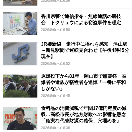
2026/8/6(木)16:59
香川県警で通信指令・無線通話の競技
会 トクリュウによる窃盗事件を想定
2026/8/6(木)16:58
JR姫新線 走行中に揺れを感知 津山駅
～新見駅間で運転見合わせ【午後4時45分
現在】
2026/8/6(木)16:52
原爆投下から81年 岡山市で慰霊祭 被
爆者や遺族が犠牲者を追悼「一番に平和
しかない」
2026/8/6(木)16:45
食料品の消費減税で年間17億円程度の減
収…高松市長が地方財政への影響を懸念
「確実な代替財源の確保、穴埋めを」
2026/8/6(木)16:38