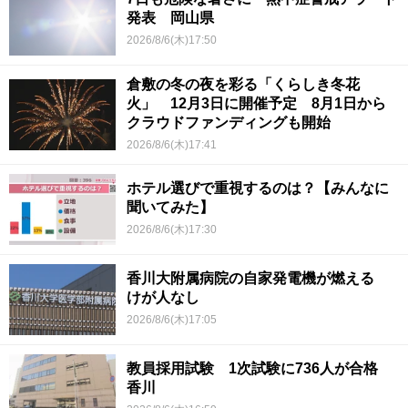
発表 岡山県
2026/8/6(木)17:50
倉敷の冬の夜を彩る「くらしき冬花
火」 12月3日に開催予定 8月1日から
クラウドファンディングも開始
2026/8/6(木)17:41
ホテル選びで重視するのは？【みんなに
聞いてみた】
2026/8/6(木)17:30
香川大附属病院の自家発電機が燃える
けが人なし
2026/8/6(木)17:05
教員採用試験 1次試験に736人が合格
香川