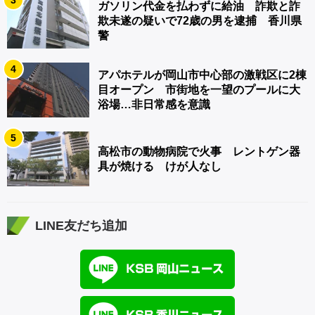
ガソリン代金を払わずに給油 詐欺と詐
欺未遂の疑いで72歳の男を逮捕 香川県
警
4
アパホテルが岡山市中心部の激戦区に2棟
目オープン 市街地を一望のプールに大
浴場…非日常感を意識
5
高松市の動物病院で火事 レントゲン器
具が焼ける けが人なし
LINE友だち追加