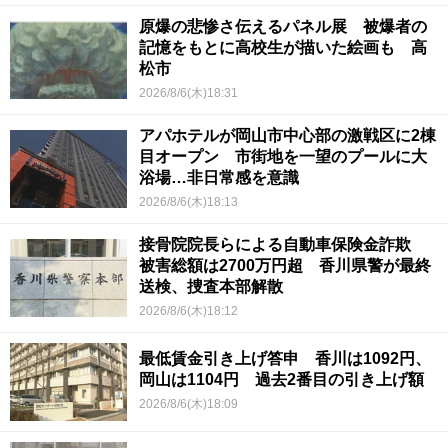
原爆の悲惨さ伝えるパネル展 被爆者の
記憶をもとに高校生が描いた絵画も 高
松市
2026/8/6(木)18:31
アパホテルが岡山市中心部の激戦区に2棟
目オープン 市街地を一望のプールに大
浴場…非日常感を意識
2026/8/6(木)18:13
接骨院院長らによる自動車保険金詐欺
被害総額は2700万円超 香川県警が最終
送検、捜査本部解散
2026/8/6(木)18:12
最低賃金引き上げ答申 香川は1092円、
岡山は1104円 過去2番目の引き上げ額
2026/8/6(木)18:09