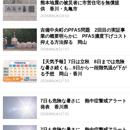
熊本地震の被災者に市営住宅を無償提
供 香川・丸亀市
2026/8/6(木)18:03
吉備中央町のPFAS問題 2回目の実証事
業の概要明らかに PFAS濃度下げコスト
抑える方法探る 岡山
2026/8/6(木)17:57
【天気予報】7日は立秋 8日までは危険
な暑さ続くも…9日から一段階気温が下が
る予想 岡山・香川
2026/8/6(木)17:53
7日も危険な暑さに 熱中症警戒アラート
発表 香川県
2026/8/6(木)17:51
7日も危険な暑さに 熱中症警戒アラート