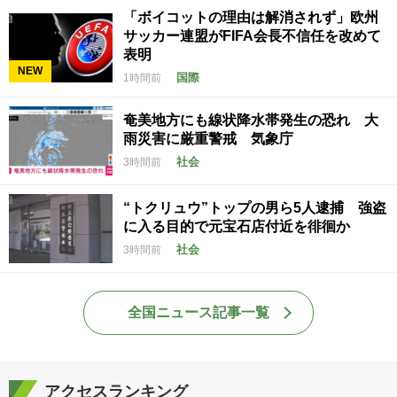
「ボイコットの理由は解消されず」欧州
サッカー連盟がFIFA会長不信任を改めて
表明
NEW
国際
1時間前
奄美地方にも線状降水帯発生の恐れ 大
雨災害に厳重警戒 気象庁
社会
3時間前
“トクリュウ”トップの男ら5人逮捕 強盗
に入る目的で元宝石店付近を徘徊か
社会
3時間前
全国ニュース記事一覧
アクセスランキング