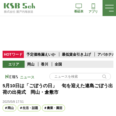
番組表
アプリ
株式会社 瀬戸内海放送
HOTワード
予定価格漏えいか
最低賃金引き上げ
アパホテル
エリア
岡山
香川
全国
ニュース
5月10日は「ごぼうの日」 旬を迎えた連島ごぼう出
荷の出発式 岡山・倉敷市
2025/5/9 17:51
岡山
生活・話題
農業・園芸