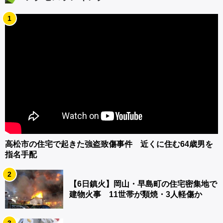
1
高松市の住宅で起きた強盗致傷事件 近くに住む64歳男を
指名手配
2
【6日鎮火】岡山・早島町の住宅密集地で
建物火事 11世帯が類焼・3人軽傷か
3