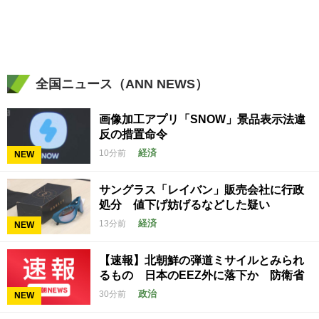
全国ニュース（ANN NEWS）
画像加工アプリ「SNOW」景品表示法違
反の措置命令
経済
10分前
NEW
サングラス「レイバン」販売会社に行政
処分 値下げ妨げるなどした疑い
経済
13分前
NEW
【速報】北朝鮮の弾道ミサイルとみられ
るもの 日本のEEZ外に落下か 防衛省
政治
30分前
NEW