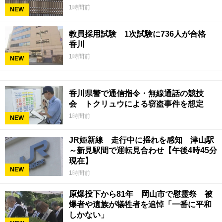
1時間前
NEW
教員採用試験 1次試験に736人が合格
香川
1時間前
NEW
香川県警で通信指令・無線通話の競技
会 トクリュウによる窃盗事件を想定
1時間前
NEW
JR姫新線 走行中に揺れを感知 津山駅
～新見駅間で運転見合わせ【午後4時45分
現在】
NEW
1時間前
原爆投下から81年 岡山市で慰霊祭 被
爆者や遺族が犠牲者を追悼「一番に平和
しかない」