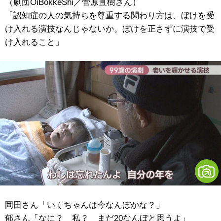
（劇団OiBokkeShi／菅原直樹さん）
「認知症の人の気持ちを尊重する関わり方は、ぼけを受
け入れる演技なんじゃないか。ぼけを正さずに演技で受
け入れること」
岡田さん「いくちゃんは今なんぼかな？」
郁さん「なに？ 私？ まだ20なんぼと思うよ」