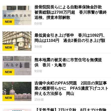
接骨院院長らによる自動車保険金詐欺
被害総額は2700万円超 香川県警が最終
送検、捜査本部解散
NEW
0分前
最低賃金引き上げ答申 香川は1092円、
岡山は1104円 過去2番目の引き上げ額
3分前
NEW
熊本地震の被災者に市営住宅を無償提
供 香川・丸亀市
9分前
NEW
吉備中央町のPFAS問題 2回目の実証事
業の概要明らかに PFAS濃度下げコスト
抑える方法探る 岡山
NEW
15分前
【天気予報】7日は立秋 8日までは危険