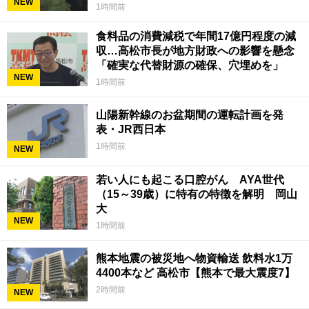
NEW
1時間前
食料品の消費減税で年間17億円程度の減
収…高松市長が地方財政への影響を懸念
「確実な代替財源の確保、穴埋めを」
NEW
1時間前
山陽新幹線のお盆期間の運転計画を発
表・JR西日本
1時間前
NEW
若い人にも起こる口腔がん AYA世代
（15～39歳）に特有の特徴を解明 岡山
大
NEW
1時間前
熊本地震の被災地へ物資輸送 飲料水1万
4400本など 高松市【熊本で最大震度7】
2時間前
NEW