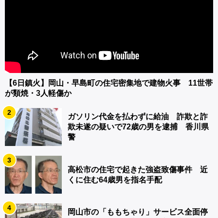
【6日鎮火】岡山・早島町の住宅密集地で建物火事 11世帯
が類焼・3人軽傷か
2
ガソリン代金を払わずに給油 詐欺と詐
欺未遂の疑いで72歳の男を逮捕 香川県
警
3
高松市の住宅で起きた強盗致傷事件 近
くに住む64歳男を指名手配
4
岡山市の「ももちゃり」サービス全面停