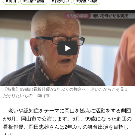
岡山
生活・話題
おかじい
介護・福祉
Play
【特集】99歳の看板俳優が2年ぶりの舞台へ 老いたからこそ見え
た守りたいもの 岡山市
老いや認知症をテーマに岡山を拠点に活動をする劇団
が6月、岡山市で公演します。5月、99歳になった劇団の
看板俳優、岡田忠雄さんは2年ぶりの舞台出演を目指し