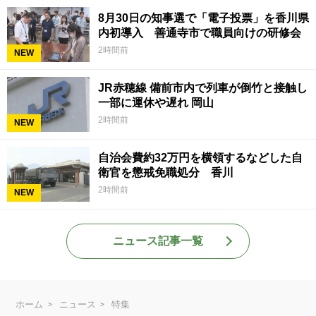
8月30日の知事選で「電子投票」を香川県
内初導入 善通寺市で職員向けの研修会
2時間前
NEW
JR赤穂線 備前市内で列車が倒竹と接触し
一部に運休や遅れ 岡山
2時間前
NEW
自治会費約32万円を横領するなどした自
衛官を懲戒免職処分 香川
2時間前
NEW
ニュース記事一覧
ホーム
ニュース
特集