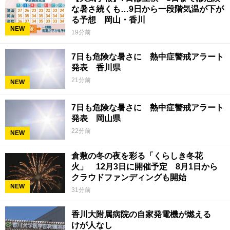
な暑さ続くも…9日から一段階気温が下が
る予想 岡山・香川
NEW
19分前
7日も危険な暑さに 熱中症警戒アラート
発表 香川県
21分前
NEW
7日も危険な暑さに 熱中症警戒アラート
発表 岡山県
22分前
NEW
倉敷の冬の夜を彩る「くらしき冬花
火」 12月3日に開催予定 8月1日から
クラウドファンディングも開始
NEW
31分前
香川大附属病院の自家発電機が燃える
けが人なし