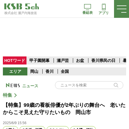
番組表
アプリ
株式会社 瀬戸内海放送
HOTワード
甲子園開幕
瀬戸芸
お盆
香川県民の日
暑
エリア
岡山
香川
全国
ニュース
特集
【特集】99歳の看板俳優が2年ぶりの舞台へ 老いた
からこそ見えた守りたいもの 岡山市
2025/6/9 15:56