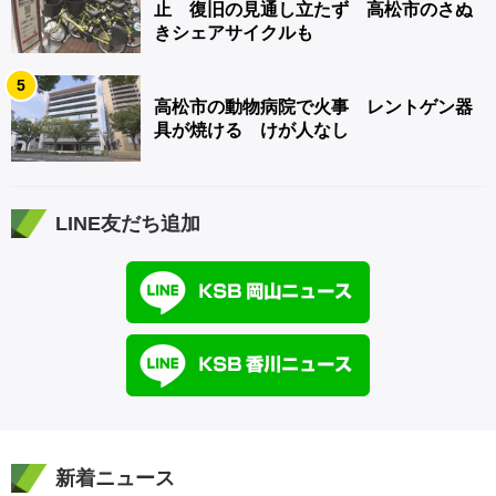
止 復旧の見通し立たず 高松市のさぬ
きシェアサイクルも
5
高松市の動物病院で火事 レントゲン器
具が焼ける けが人なし
LINE友だち追加
新着ニュース