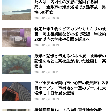
死因は「内因性の疾患に起因する溺
死」 倉敷市の海水浴場で水難事故 男
性(69)死亡
2026/8/6(木)19:16
特定外来生物クビアカツヤカミキリの被
害 岡山後楽園などの桜で確認 半径約
2km以内の学校や公園を調査へ
2026/8/6(木)18:33
原爆の悲惨さ伝えるパネル展 被爆者の
記憶をもとに高校生が描いた絵画も 高
松市
2026/8/6(木)18:31
アパホテルが岡山市中心部の激戦区に2棟
目オープン 市街地を一望のプールに大
浴場…非日常感を意識
2026/8/6(木)18:13
接骨院院長らによる自動車保険金詐欺