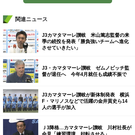
関連ニュース
J3カマタマーレ讃岐 米山篤志監督の来
季の続投を発表「勝負強いチームへ進化
させていきたい」
J3・カマタマーレ讃岐 ゼムノビッチ監
督が退任へ 今年4月就任も成績不振で
J3カマタマーレ讃岐が新体制発表 横浜
F・マリノスなどで活躍の金井貢史ら14
人の選手が加入
Ｊ3降格…カマタマーレ讃岐 川村社長が
会見「練習環境 好転させる」