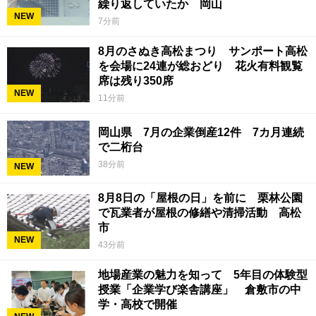
繰り返していたか 岡山
NEW
7分前
8月のさぬき高松まつり サンポート高松
を会場に24連が総おどり 花火有料観覧
席は残り350席
NEW
11分前
岡山県 7月の企業倒産12件 7カ月連続
で二桁台
38分前
NEW
8月8日の「屋根の日」を前に 栗林公園
で瓦業者が屋根の修繕や清掃活動 高松
市
NEW
43分前
地場産業の魅力を知って 5年目の体験型
授業「企業学び楽舎講座」 倉敷市の中
学・高校で開催