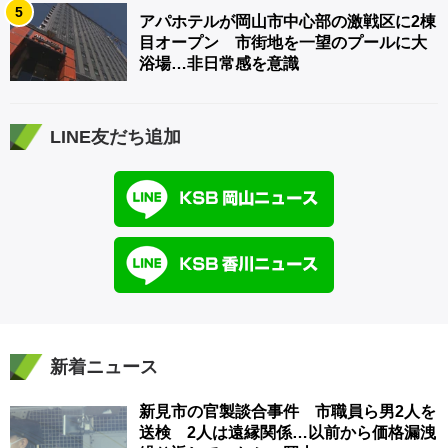
5
アパホテルが岡山市中心部の激戦区に2棟
目オープン 市街地を一望のプールに大
浴場…非日常感を意識
LINE友だち追加
新着ニュース
新見市の官製談合事件 市職員ら男2人を
送検 2人は遠縁関係…以前から価格漏洩