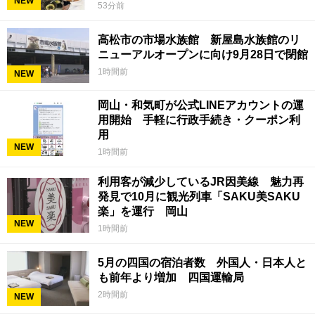
NEW
53分前
高松市の市場水族館 新屋島水族館のリ
ニューアルオープンに向け9月28日で閉館
1時間前
NEW
岡山・和気町が公式LINEアカウントの運
用開始 手軽に行政手続き・クーポン利
用
NEW
1時間前
利用客が減少しているJR因美線 魅力再
発見で10月に観光列車「SAKU美SAKU
楽」を運行 岡山
NEW
1時間前
5月の四国の宿泊者数 外国人・日本人と
も前年より増加 四国運輸局
2時間前
NEW