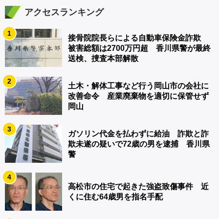
アクセスランキング
1
接骨院院長らによる自動車保険金詐欺
被害総額は2700万円超 香川県警が最終
送検、捜査本部解散
2
土木・解体工事など行う岡山市の会社に
改善命令 産業廃棄物を適切に保管せず
岡山
3
ガソリン代金を払わずに給油 詐欺と詐
欺未遂の疑いで72歳の男を逮捕 香川県
警
4
高松市の住宅で起きた強盗致傷事件 近
くに住む64歳男を指名手配