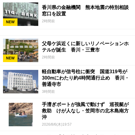
香川県の金融機関 熊本地震の特別相談
窓口を設置
2時間前
NEW
父母ケ浜近くに新しいリノベーションホ
テルが誕生 香川・三豊市
2時間前
NEW
軽自動車が信号柱に衝突 国道319号が
300mにわたり約4時間通行止め 香川・
善通寺市
3時間前
手漕ぎボートが強風で動けず 巡視艇が
救助 けが人なし・笠岡市の北木島南方
沖
2026/8/6(木)19:57