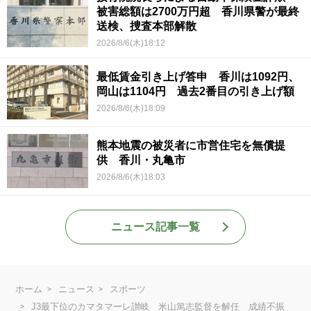
被害総額は2700万円超 香川県警が最終
送検、捜査本部解散
2026/8/6(木)18:12
最低賃金引き上げ答申 香川は1092円、
岡山は1104円 過去2番目の引き上げ額
2026/8/6(木)18:09
熊本地震の被災者に市営住宅を無償提
供 香川・丸亀市
2026/8/6(木)18:03
ニュース記事一覧
ホーム
ニュース
スポーツ
J3最下位のカマタマーレ讃岐 米山篤志監督を解任 成績不振