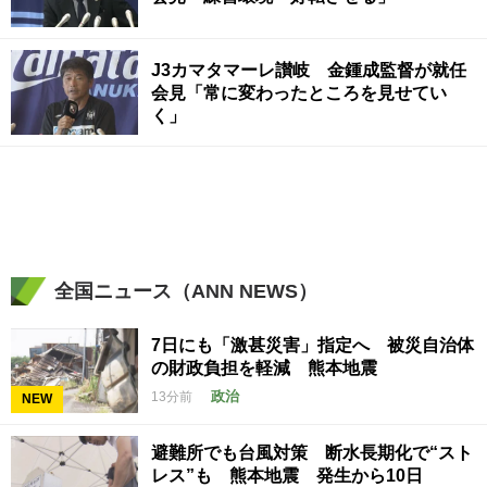
J3カマタマーレ讃岐 金鍾成監督が就任
会見「常に変わったところを見せてい
く」
全国ニュース（ANN NEWS）
7日にも「激甚災害」指定へ 被災自治体
の財政負担を軽減 熊本地震
政治
13分前
NEW
避難所でも台風対策 断水長期化で“スト
レス”も 熊本地震 発生から10日