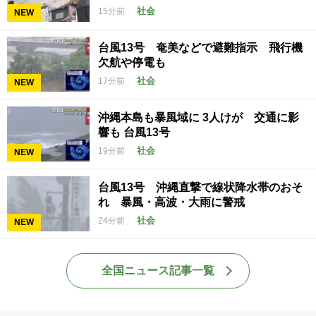
社会
15分前
NEW
台風13号 奄美などで避難指示 飛行機
欠航や停電も
社会
17分前
NEW
沖縄本島も暴風域に 3人けが 交通に影
響も 台風13号
社会
19分前
NEW
台風13号 沖縄直撃で線状降水帯のおそ
れ 暴風・高波・大雨に警戒
社会
24分前
NEW
全国ニュース記事一覧