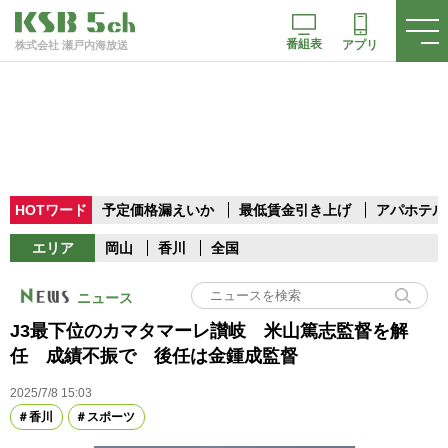
番組表
アプリ
株式会社 瀬戸内海放送
HOTワード
予定価格漏えいか
最低賃金引き上げ
アパホテル
エリア
岡山
香川
全国
ニュース
J3最下位のカマタマーレ讃岐 米山篤志監督を解
任 成績不振で 後任は金鍾成監督
2025/7/8 15:03
香川
スポーツ