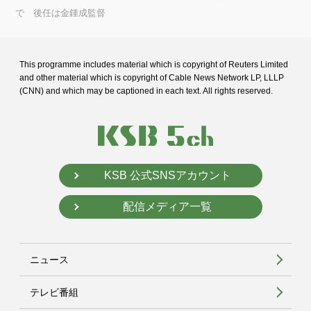
で 後任は金鍾成監督
This programme includes material which is copyright of Reuters Limited
and
other material which is copyright of Cable News Network LP, LLLP
(CNN) and
which may be captioned in each text. All rights reserved.
KSB 公式SNSアカウント
配信メディア一覧
ニュース
テレビ番組