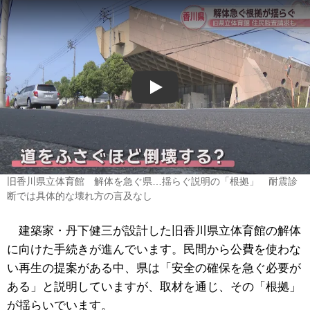
Play
旧香川県立体育館 解体を急ぐ県…揺らぐ説明の「根拠」 耐震診
断では具体的な壊れ方の言及なし
建築家・丹下健三が設計した旧香川県立体育館の解体
に向けた手続きが進んでいます。民間から公費を使わな
い再生の提案がある中、県は「安全の確保を急ぐ必要が
ある」と説明していますが、取材を通じ、その「根拠」
が揺らいでいます。