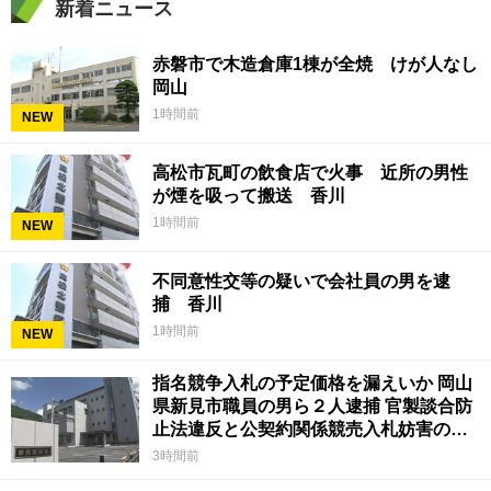
新着ニュース
赤磐市で木造倉庫1棟が全焼 けが人なし
岡山
1時間前
NEW
高松市瓦町の飲食店で火事 近所の男性
が煙を吸って搬送 香川
1時間前
NEW
不同意性交等の疑いで会社員の男を逮
捕 香川
1時間前
NEW
指名競争入札の予定価格を漏えいか 岡山
県新見市職員の男ら２人逮捕 官製談合防
止法違反と公契約関係競売入札妨害の疑
い
3時間前