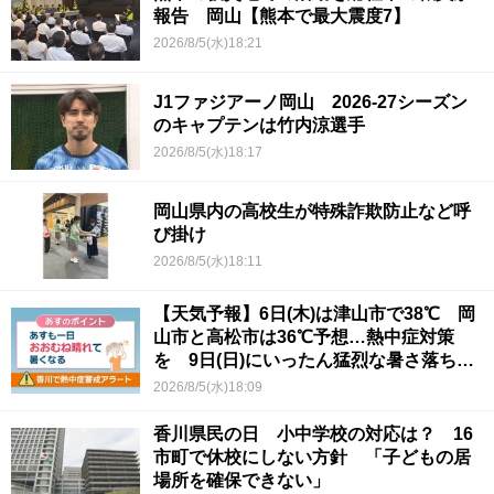
報告 岡山【熊本で最大震度7】
2026/8/5(水)18:21
J1ファジアーノ岡山 2026-27シーズン
のキャプテンは竹内涼選手
2026/8/5(水)18:17
岡山県内の高校生が特殊詐欺防止など呼
び掛け
2026/8/5(水)18:11
【天気予報】6日(木)は津山市で38℃ 岡
山市と高松市は36℃予想…熱中症対策
を 9日(日)にいったん猛烈な暑さ落ち着
くか
2026/8/5(水)18:09
香川県民の日 小中学校の対応は？ 16
市町で休校にしない方針 「子どもの居
場所を確保できない」