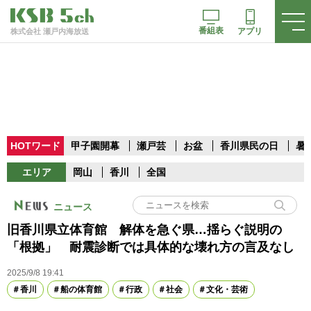
番組表
アプリ
株式会社 瀬戸内海放送
HOTワード
甲子園開幕
瀬戸芸
お盆
香川県民の日
暑
エリア
岡山
香川
全国
ニュース
旧香川県立体育館 解体を急ぐ県…揺らぐ説明の
「根拠」 耐震診断では具体的な壊れ方の言及なし
2025/9/8 19:41
香川
船の体育館
行政
社会
文化・芸術