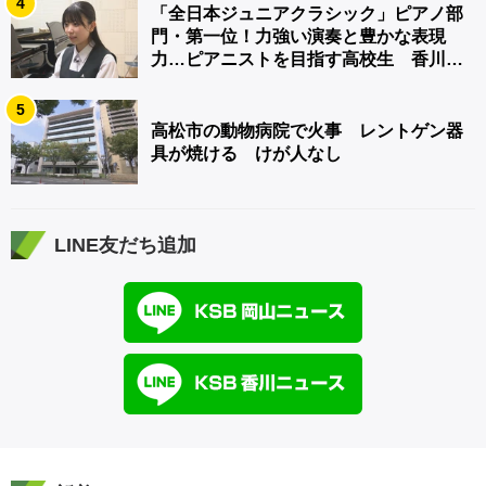
4
「全日本ジュニアクラシック」ピアノ部
門・第一位！力強い演奏と豊かな表現
力…ピアニストを目指す高校生 香川
【青春のキセキ】
5
高松市の動物病院で火事 レントゲン器
具が焼ける けが人なし
LINE友だち追加