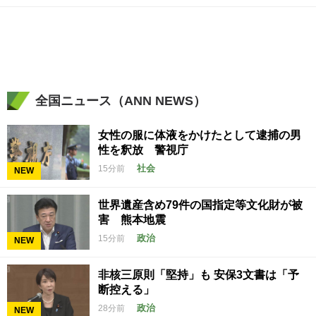
全国ニュース（ANN NEWS）
女性の服に体液をかけたとして逮捕の男
性を釈放 警視庁
社会
15分前
NEW
世界遺産含め79件の国指定等文化財が被
害 熊本地震
政治
15分前
NEW
非核三原則「堅持」も 安保3文書は「予
断控える」
政治
28分前
NEW