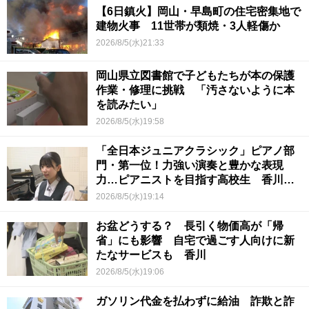
【6日鎮火】岡山・早島町の住宅密集地で
建物火事 11世帯が類焼・3人軽傷か
2026/8/5(水)21:33
岡山県立図書館で子どもたちが本の保護
作業・修理に挑戦 「汚さないように本
を読みたい」
2026/8/5(水)19:58
「全日本ジュニアクラシック」ピアノ部
門・第一位！力強い演奏と豊かな表現
力…ピアニストを目指す高校生 香川
【青春のキセキ】
2026/8/5(水)19:14
お盆どうする？ 長引く物価高が「帰
省」にも影響 自宅で過ごす人向けに新
たなサービスも 香川
2026/8/5(水)19:06
ガソリン代金を払わずに給油 詐欺と詐