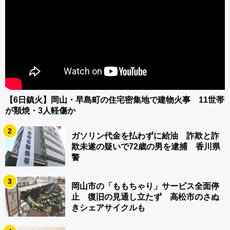
【6日鎮火】岡山・早島町の住宅密集地で建物火事 11世帯
が類焼・3人軽傷か
2
ガソリン代金を払わずに給油 詐欺と詐
欺未遂の疑いで72歳の男を逮捕 香川県
警
3
岡山市の「ももちゃり」サービス全面停
止 復旧の見通し立たず 高松市のさぬ
きシェアサイクルも