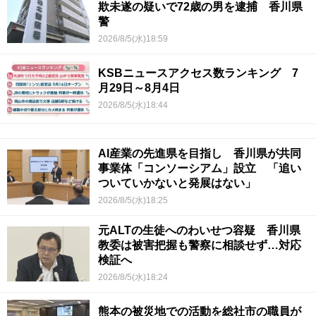
欺未遂の疑いで72歳の男を逮捕 香川県
警
2026/8/5(水)18:59
KSBニュースアクセス数ランキング 7
月29日～8月4日
2026/8/5(水)18:44
AI産業の先進県を目指し 香川県が共同
事業体「コンソーシアム」設立 「追い
ついていかないと発展はない」
2026/8/5(水)18:25
元ALTの生徒へのわいせつ容疑 香川県
教委は被害把握も警察に相談せず…対応
検証へ
2026/8/5(水)18:24
熊本の被災地での活動を総社市の職員が