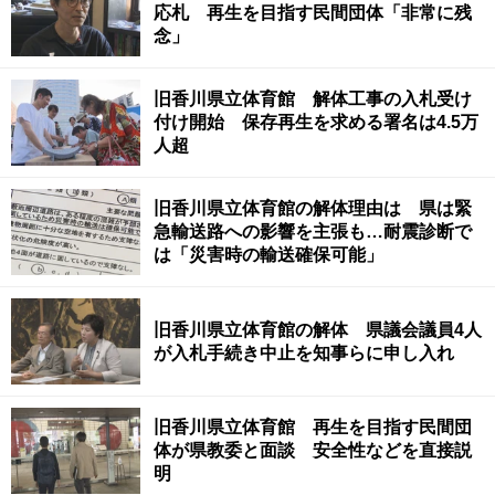
応札 再生を目指す民間団体「非常に残
念」
旧香川県立体育館 解体工事の入札受け
付け開始 保存再生を求める署名は4.5万
人超
旧香川県立体育館の解体理由は 県は緊
急輸送路への影響を主張も…耐震診断で
は「災害時の輸送確保可能」
旧香川県立体育館の解体 県議会議員4人
が入札手続き中止を知事らに申し入れ
旧香川県立体育館 再生を目指す民間団
体が県教委と面談 安全性などを直接説
明