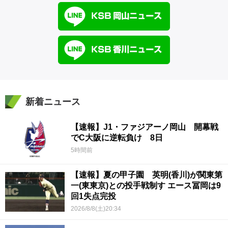
新着ニュース
【速報】J1・ファジアーノ岡山 開幕戦
でC大阪に逆転負け 8日
5時間前
【速報】夏の甲子園 英明(香川)が関東第
一(東東京)との投手戦制す エース冨岡は9
回1失点完投
2026/8/8(土)20:34