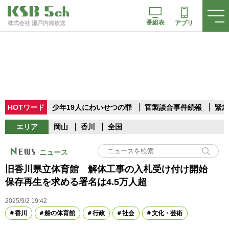
番組表
アプリ
株式会社 瀬戸内海放送
HOTワード
少年19人にわいせつの罪
官製談合事件続報
緊急
エリア
岡山
香川
全国
ニュース
旧香川県立体育館 解体工事の入札受け付け開始
保存再生を求める署名は4.5万人超
2025/9/2 19:42
香川
船の体育館
行政
社会
文化・芸術