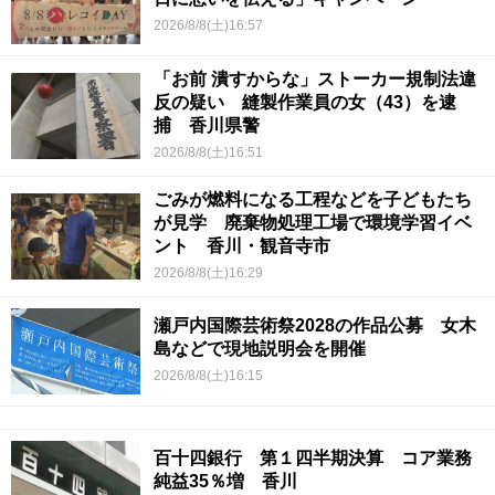
2026/8/8(土)16:57
「お前 潰すからな」ストーカー規制法違
反の疑い 縫製作業員の女（43）を逮
捕 香川県警
2026/8/8(土)16:51
ごみが燃料になる工程などを子どもたち
が見学 廃棄物処理工場で環境学習イベ
ント 香川・観音寺市
2026/8/8(土)16:29
瀬戸内国際芸術祭2028の作品公募 女木
島などで現地説明会を開催
2026/8/8(土)16:15
百十四銀行 第１四半期決算 コア業務
純益35％増 香川