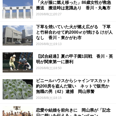
「火が服に燃え移った」86歳女性が救急
搬送 搬送時は意識あり 香川・丸亀市
2026/8/8(土)20:27
下草を焼いていた火が燃え広がる 下草
と竹林合わせて約2000㎡が焼ける けが人
なし 香川・東かがわ市
2026/8/8(土)19:13
【試合経過】夏の甲子園1回戦 香川・英
明が関東第一に勝利
2026/8/8(土)18:50
ビニールハウスからシャインマスカット
約200房を盗んだ疑い ネットで販売か
無職の男（42）逮捕 岡山県警
2026/8/8(土)18:15
恋愛や結婚を前向きに 岡山県が「記念
日に想いを伝える」キャンペーン