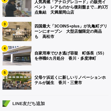
人気再燃「アナログレコード」の販売イ
ベント レアものから復刻盤まで…約3万
点集結 天満屋岡山店
3
四国最大「3COINS+plus」が丸亀町グリ
ーンにオープン 大型店舗限定の商品
も 高松市
4
自家用車でひき逃げ容疑 町係長（55）
を停職6カ月処分 香川・多度津町
5
父母ケ浜近くに新しいリノベーションホ
テルが誕生 香川・三豊市
LINE友だち追加