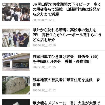
JR岡山駅でお盆期間の下りピーク 多く
の帰省客らで混雑 山陽新幹線は始発か
ら夕方まで満席
2026/8/8(土)12:11
県外から訪れる若者に高松市の魅力を
PR 高校生らがバレーボール選手らにう
どん店を紹介
2026/8/8(土)12:10
自家用車でひき逃げ容疑 町係長（55）
を停職6カ月処分 香川・多度津町
2026/8/8(土)11:35
熊本地震の被災者に県営住宅を提供 香
川県
2026/8/8(土)11:12
希少糖をメジャーに 香川大生が大阪で