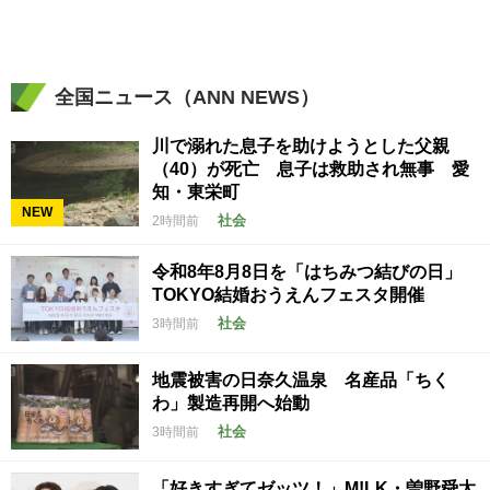
全国ニュース（ANN NEWS）
川で溺れた息子を助けようとした父親
（40）が死亡 息子は救助され無事 愛
知・東栄町
NEW
社会
2時間前
令和8年8月8日を「はちみつ結びの日」
TOKYO結婚おうえんフェスタ開催
社会
3時間前
地震被害の日奈久温泉 名産品「ちく
わ」製造再開へ始動
社会
3時間前
「好きすぎてゼッツ！」M!LK・曽野舜太