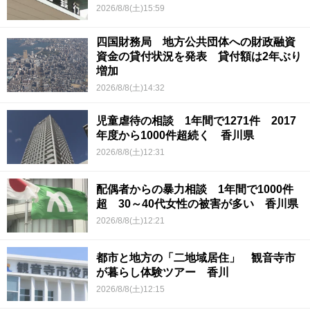
2026/8/8(土)15:59
四国財務局 地方公共団体への財政融資
資金の貸付状況を発表 貸付額は2年ぶり
増加
2026/8/8(土)14:32
児童虐待の相談 1年間で1271件 2017
年度から1000件超続く 香川県
2026/8/8(土)12:31
配偶者からの暴力相談 1年間で1000件
超 30～40代女性の被害が多い 香川県
2026/8/8(土)12:21
都市と地方の「二地域居住」 観音寺市
が暮らし体験ツアー 香川
2026/8/8(土)12:15