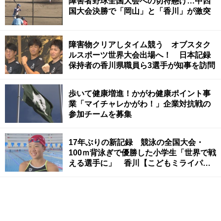
障害者野球全国大会への切符懸け…中四
国大会決勝で「岡山」と「香川」が激突
障害物クリアしタイム競う オブスタク
ルスポーツ世界大会出場へ！ 日本記録
保持者の香川県職員ら3選手が知事を訪問
歩いて健康増進！かがわ健康ポイント事
業「マイチャレかがわ！」企業対抗戦の
参加チームを募集
17年ぶりの新記録 競泳の全国大会・
100ｍ背泳ぎで優勝した小学生「世界で戦
える選手に」 香川【こどもミライパー
ク】