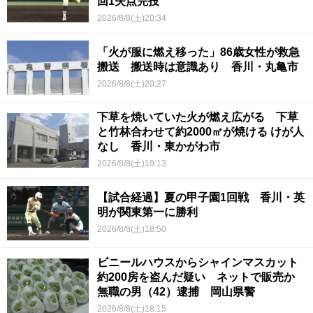
回1失点完投
2026/8/8(土)20:34
「火が服に燃え移った」86歳女性が救急
搬送 搬送時は意識あり 香川・丸亀市
2026/8/8(土)20:27
下草を焼いていた火が燃え広がる 下草
と竹林合わせて約2000㎡が焼ける けが人
なし 香川・東かがわ市
2026/8/8(土)19:13
【試合経過】夏の甲子園1回戦 香川・英
明が関東第一に勝利
2026/8/8(土)18:50
ビニールハウスからシャインマスカット
約200房を盗んだ疑い ネットで販売か
無職の男（42）逮捕 岡山県警
2026/8/8(土)18:15