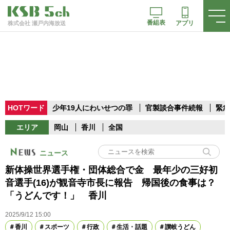
番組表
アプリ
株式会社 瀬戸内海放送
HOTワード
少年19人にわいせつの罪
官製談合事件続報
緊急
エリア
岡山
香川
全国
ニュース
新体操世界選手権・団体総合で金 最年少の三好初
音選手(16)が観音寺市長に報告 帰国後の食事は？
「うどんです！」 香川
2025/9/12 15:00
香川
スポーツ
行政
生活・話題
讃岐うどん