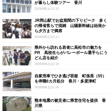
が暮らし体験ツアー 香川
2026/8/8(土)12:15
JR岡山駅でお盆期間の下りピーク 多く
の帰省客らで混雑 山陽新幹線は始発か
ら夕方まで満席
2026/8/8(土)12:11
県外から訪れる若者に高松市の魅力を
PR 高校生らがバレーボール選手らにう
どん店を紹介
2026/8/8(土)12:10
自家用車でひき逃げ容疑 町係長（55）
を停職6カ月処分 香川・多度津町
2026/8/8(土)11:35
熊本地震の被災者に県営住宅を提供 香
川県