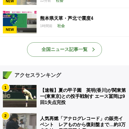
社会
12分前
NEW
熊本県天草・芦北で震度4
社会
1時間前
NEW
全国ニュース記事一覧
アクセスランキング
1
【速報】夏の甲子園 英明(香川)が関東第
一(東東京)との投手戦制す エース冨岡は9
回1失点完投
2
人気再燃「アナログレコード」の販売イ
ベント レアものから復刻盤まで…約3万