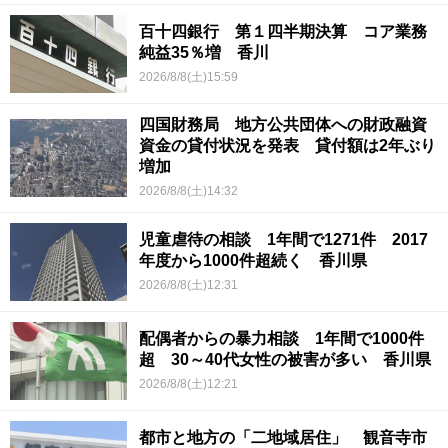
百十四銀行 第１四半期決算 コア業務
純益35％増 香川
2026/8/8(土)15:59
四国財務局 地方公共団体への財政融資
資金の貸付状況を発表 貸付額は2年ぶり
増加
2026/8/8(土)14:32
児童虐待の相談 1年間で1271件 2017
年度から1000件超続く 香川県
2026/8/8(土)12:31
配偶者からの暴力相談 1年間で1000件
超 30～40代女性の被害が多い 香川県
2026/8/8(土)12:21
都市と地方の「二地域居住」 観音寺市