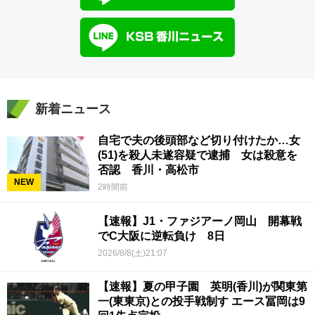
新着ニュース
自宅で夫の後頭部など切り付けたか…女
(51)を殺人未遂容疑で逮捕 女は殺意を
否認 香川・高松市
NEW
2時間前
【速報】J1・ファジアーノ岡山 開幕戦
でC大阪に逆転負け 8日
2026/8/8(土)21:07
【速報】夏の甲子園 英明(香川)が関東第
一(東東京)との投手戦制す エース冨岡は9