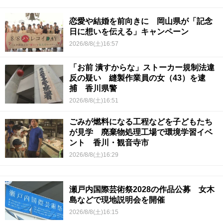
恋愛や結婚を前向きに 岡山県が「記念
日に想いを伝える」キャンペーン
2026/8/8(土)16:57
「お前 潰すからな」ストーカー規制法違
反の疑い 縫製作業員の女（43）を逮
捕 香川県警
2026/8/8(土)16:51
ごみが燃料になる工程などを子どもたち
が見学 廃棄物処理工場で環境学習イベ
ント 香川・観音寺市
2026/8/8(土)16:29
瀬戸内国際芸術祭2028の作品公募 女木
島などで現地説明会を開催
2026/8/8(土)16:15