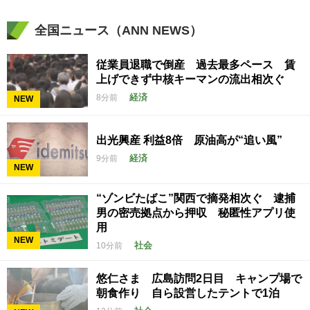
全国ニュース（ANN NEWS）
従業員退職で倒産 過去最多ペース 賃
上げできず中核キーマンの流出相次ぐ
経済
8分前
NEW
出光興産 利益8倍 原油高が“追い風”
経済
9分前
NEW
“ゾンビたばこ”関西で摘発相次ぐ 逮捕
男の密売拠点から押収 秘匿性アプリ使
用
NEW
社会
10分前
悠仁さま 広島訪問2日目 キャンプ場で
朝食作り 自ら設営したテントで1泊