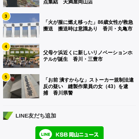
点集結 天満屋岡山店
3
「火が服に燃え移った」86歳女性が救急
搬送 搬送時は意識あり 香川・丸亀市
4
父母ケ浜近くに新しいリノベーションホ
テルが誕生 香川・三豊市
5
「お前 潰すからな」ストーカー規制法違
反の疑い 縫製作業員の女（43）を逮
捕 香川県警
LINE友だち追加