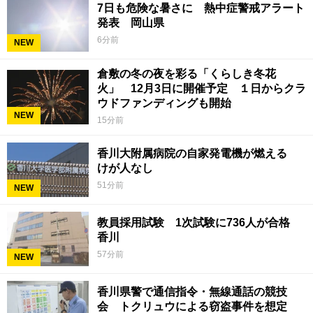
7日も危険な暑さに 熱中症警戒アラート
発表 岡山県
6分前
NEW
倉敷の冬の夜を彩る「くらしき冬花
火」 12月3日に開催予定 １日からクラ
ウドファンディングも開始
NEW
15分前
香川大附属病院の自家発電機が燃える
けが人なし
51分前
NEW
教員採用試験 1次試験に736人が合格
香川
57分前
NEW
香川県警で通信指令・無線通話の競技
会 トクリュウによる窃盗事件を想定