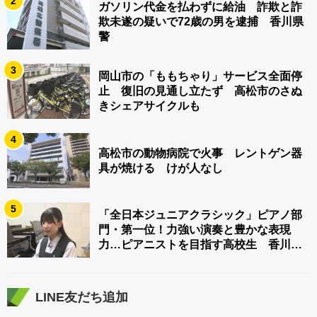
2
ガソリン代金を払わずに給油 詐欺と詐
欺未遂の疑いで72歳の男を逮捕 香川県
警
3
岡山市の「ももちゃり」サービス全面停
止 復旧の見通し立たず 高松市のさぬ
きシェアサイクルも
4
高松市の動物病院で火事 レントゲン器
具が焼ける けが人なし
5
「全日本ジュニアクラシック」ピアノ部
門・第一位！力強い演奏と豊かな表現
力…ピアニストを目指す高校生 香川
【青春のキセキ】
LINE友だち追加