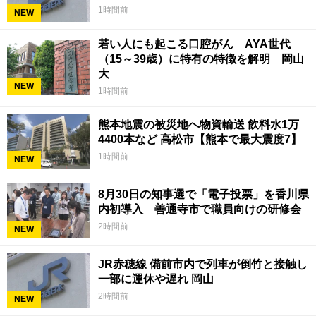
1時間前
NEW
若い人にも起こる口腔がん AYA世代
（15～39歳）に特有の特徴を解明 岡山
大
NEW
1時間前
熊本地震の被災地へ物資輸送 飲料水1万
4400本など 高松市【熊本で最大震度7】
1時間前
NEW
8月30日の知事選で「電子投票」を香川県
内初導入 善通寺市で職員向けの研修会
2時間前
NEW
JR赤穂線 備前市内で列車が倒竹と接触し
一部に運休や遅れ 岡山
2時間前
NEW