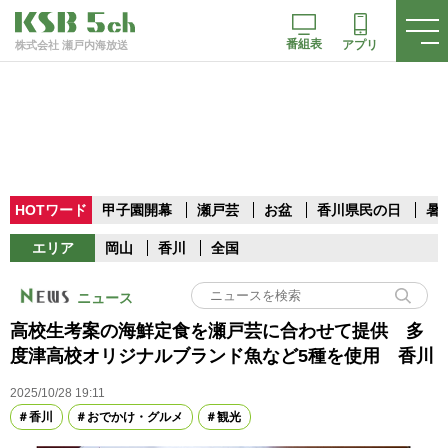
番組表
アプリ
株式会社 瀬戸内海放送
HOTワード
甲子園開幕
瀬戸芸
お盆
香川県民の日
暑
エリア
岡山
香川
全国
ニュース
高校生考案の海鮮定食を瀬戸芸に合わせて提供 多
度津高校オリジナルブランド魚など5種を使用 香川
2025/10/28 19:11
香川
おでかけ・グルメ
観光