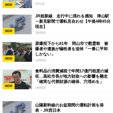
58分前
NEW
JR姫新線 走行中に揺れを感知 津山駅
～新見駅間で運転見合わせ【午後4時45分
現在】
NEW
1時間前
原爆投下から81年 岡山市で慰霊祭 被
爆者や遺族が犠牲者を追悼「一番に平和
しかない」
NEW
1時間前
食料品の消費減税で年間17億円程度の減
収…高松市長が地方財政への影響を懸念
「確実な代替財源の確保、穴埋めを」
NEW
1時間前
山陽新幹線のお盆期間の運転計画を発
表・JR西日本