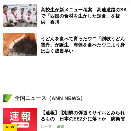
高校生が新メニュー考案 高速道路のSA
で「四国の食材を生かした定食」を提
供 香川
うどんを食べて育ったウニ「讃岐うどん
雲丹」が誕生 海藻を食べたウニより身
は白く成長早い
全国ニュース（ANN NEWS）
【速報】北朝鮮の弾道ミサイルとみられ
るもの 日本のEEZ外に落下か 防衛省
政治
15分前
NEW