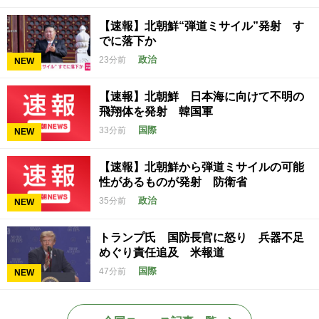
【速報】北朝鮮“弾道ミサイル”発射 す
でに落下か
政治
23分前
NEW
【速報】北朝鮮 日本海に向けて不明の
飛翔体を発射 韓国軍
国際
33分前
NEW
【速報】北朝鮮から弾道ミサイルの可能
性があるものが発射 防衛省
政治
35分前
NEW
トランプ氏 国防長官に怒り 兵器不足
めぐり責任追及 米報道
国際
47分前
NEW