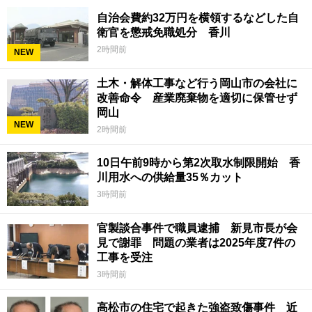
自治会費約32万円を横領するなどした自
衛官を懲戒免職処分 香川
2時間前
NEW
土木・解体工事など行う岡山市の会社に
改善命令 産業廃棄物を適切に保管せず
岡山
NEW
2時間前
10日午前9時から第2次取水制限開始 香
川用水への供給量35％カット
3時間前
官製談合事件で職員逮捕 新見市長が会
見で謝罪 問題の業者は2025年度7件の
工事を受注
3時間前
高松市の住宅で起きた強盗致傷事件 近