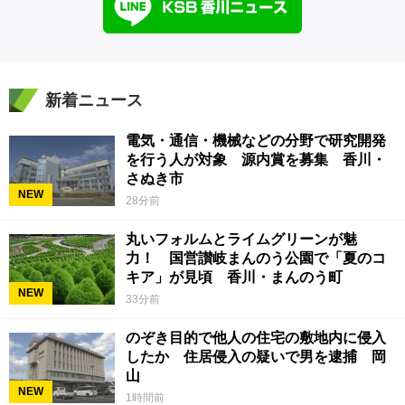
新着ニュース
電気・通信・機械などの分野で研究開発
を行う人が対象 源内賞を募集 香川・
さぬき市
NEW
28分前
丸いフォルムとライムグリーンが魅
力！ 国営讃岐まんのう公園で「夏のコ
キア」が見頃 香川・まんのう町
NEW
33分前
のぞき目的で他人の住宅の敷地内に侵入
したか 住居侵入の疑いで男を逮捕 岡
山
NEW
1時間前