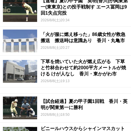
【速報】夏の甲子園 英明(香川)が関東第
一(東東京)との投手戦制す エース冨岡は9
回1失点完投
2026/8/8(土)20:34
「火が服に燃え移った」86歳女性が救急
搬送 搬送時は意識あり 香川・丸亀市
2026/8/8(土)20:27
下草を焼いていた火が燃え広がる 下草
と竹林合わせて約2000平方メートルが焼
ける けが人なし 香川・東かがわ市
2026/8/8(土)19:13
【試合経過】夏の甲子園1回戦 香川・英
明が関東第一に勝利
2026/8/8(土)18:50
ビニールハウスからシャインマスカット