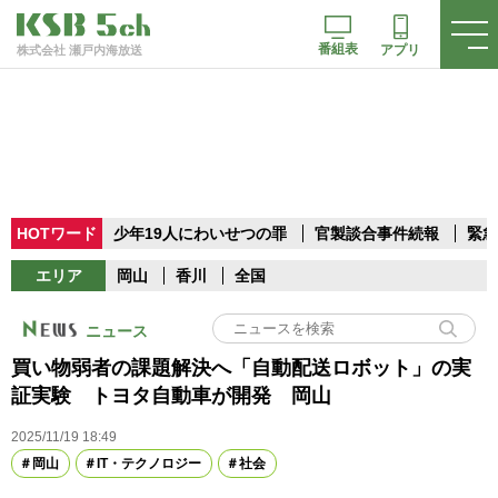
番組表
アプリ
株式会社 瀬戸内海放送
HOTワード
少年19人にわいせつの罪
官製談合事件続報
緊急
エリア
岡山
香川
全国
ニュース
買い物弱者の課題解決へ「自動配送ロボット」の実
証実験 トヨタ自動車が開発 岡山
2025/11/19 18:49
岡山
IT・テクノロジー
社会