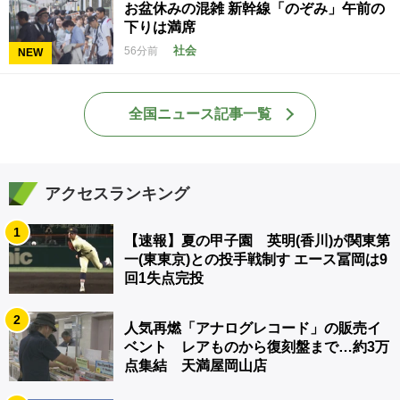
お盆休みの混雑 新幹線「のぞみ」午前の
下りは満席
社会
56分前
NEW
全国ニュース記事一覧
アクセスランキング
1
【速報】夏の甲子園 英明(香川)が関東第
一(東東京)との投手戦制す エース冨岡は9
回1失点完投
2
人気再燃「アナログレコード」の販売イ
ベント レアものから復刻盤まで…約3万
点集結 天満屋岡山店