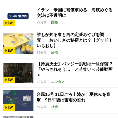
イラン 米国に補償求める 海峡めぐる
交渉は不透明に
国際
29分前
NEW
誰もが知る東と西の定番みやげを調
査！ おいしさの秘密とは？【グッド！
いちおし】
NEW
経済
36分前
【鈴鹿央士】バンジー挑戦は一旦保留!?
「やらされそう…」と苦笑い＜芸能動画
＞
NEW
エンタメ
49分前
台風15号 11日ごろ上陸か 夏休みを直
撃 9日午後は雷雨の恐れ
社会
54分前
NEW