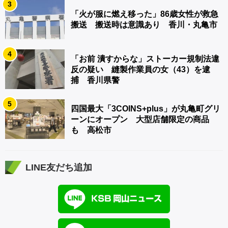
3
「火が服に燃え移った」86歳女性が救急
搬送 搬送時は意識あり 香川・丸亀市
4
「お前 潰すからな」ストーカー規制法違
反の疑い 縫製作業員の女（43）を逮
捕 香川県警
5
四国最大「3COINS+plus」が丸亀町グリ
ーンにオープン 大型店舗限定の商品
も 高松市
LINE友だち追加