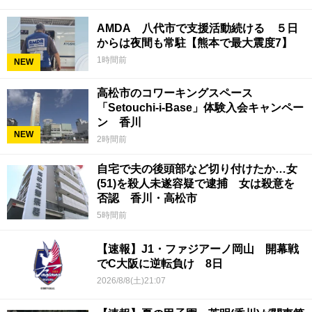
AMDA 八代市で支援活動続ける ５日
からは夜間も常駐【熊本で最大震度7】
1時間前
NEW
高松市のコワーキングスペース
「Setouchi-i-Base」体験入会キャンペー
ン 香川
NEW
2時間前
自宅で夫の後頭部など切り付けたか…女
(51)を殺人未遂容疑で逮捕 女は殺意を
否認 香川・高松市
5時間前
【速報】J1・ファジアーノ岡山 開幕戦
でC大阪に逆転負け 8日
2026/8/8(土)21:07