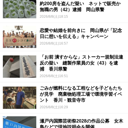
約200房を盗んだ疑い ネットで販売か
無職の男（42）逮捕 岡山県警
2026/8/8(土)18:15
恋愛や結婚を前向きに 岡山県が「記念
日に想いを伝える」キャンペーン
2026/8/8(土)16:57
「お前 潰すからな」ストーカー規制法違
反の疑い 縫製作業員の女（43）を逮
捕 香川県警
2026/8/8(土)16:51
ごみが燃料になる工程などを子どもたち
が見学 廃棄物処理工場で環境学習イベ
ント 香川・観音寺市
2026/8/8(土)16:29
瀬戸内国際芸術祭2028の作品公募 女木
島などで現地説明会を開催