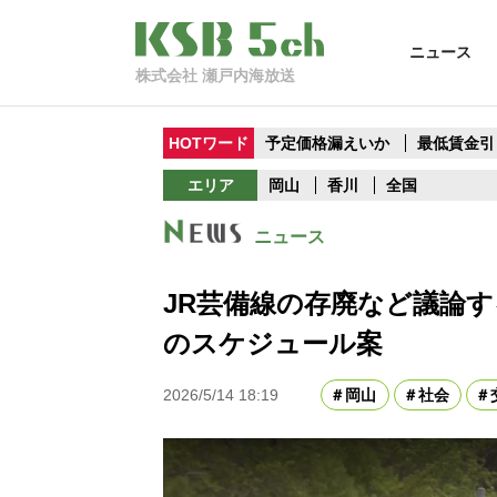
ニュース
株式会社 瀬戸内海放送
HOTワード
予定価格漏えいか
最低賃金引
エリア
岡山
香川
全国
ニュース
JR芸備線の存廃など議論す
のスケジュール案
2026/5/14 18:19
岡山
社会