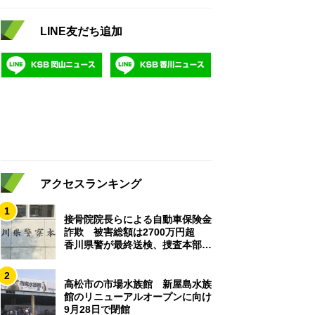
LINE友だち追加
アクセスランキング
1
接骨院院長らによる自動車保険金
詐欺 被害総額は2700万円超
香川県警が最終送検、捜査本部解
散
2
高松市の市場水族館 新屋島水族
館のリニューアルオープンに向け
9月28日で閉館