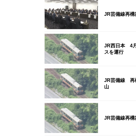
JR芸備線再
JR西日本 
スを運行
JR芸備線 再
山
JR芸備線再