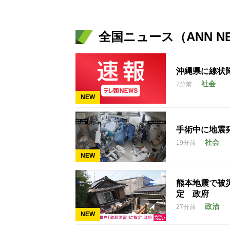
全国ニュース（ANN N
沖縄県に線状
社会
7分前
NEW
手術中に地震
社会
19分前
NEW
熊本地震で被
定 政府
政治
27分前
NEW