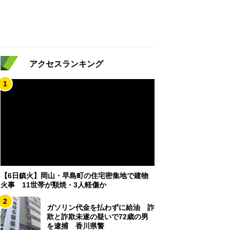
アクセスランキング
1
【6日鎮火】岡山・早島町の住宅密集地で建物
火事 11世帯が類焼・3人軽傷か
2
ガソリン代金を払わずに給油 詐
欺と詐欺未遂の疑いで72歳の男
を逮捕 香川県警