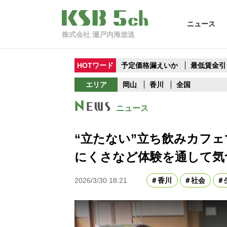
ニュース
株式会社 瀬戸内海放送
HOTワード
予定価格漏えいか
最低賃金引
エリア
岡山
香川
全国
ニュース
“立たない”立ち飲みカフ
にくさなど体験を通して気
2026/3/30 18:21
香川
社会