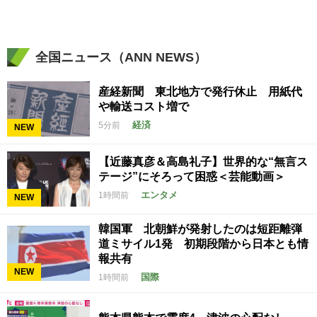
全国ニュース（ANN NEWS）
産経新聞 東北地方で発行休止 用紙代
や輸送コスト増で
経済
5分前
NEW
【近藤真彦＆高島礼子】世界的な“無言ス
テージ”にそろって困惑＜芸能動画＞
エンタメ
1時間前
NEW
韓国軍 北朝鮮が発射したのは短距離弾
道ミサイル1発 初期段階から日本とも情
報共有
NEW
国際
1時間前