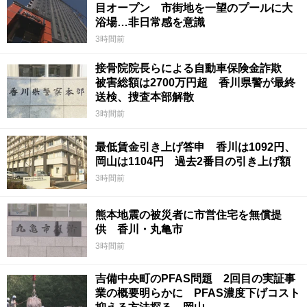
目オープン 市街地を一望のプールに大
浴場…非日常感を意識
3時間前
接骨院院長らによる自動車保険金詐欺
被害総額は2700万円超 香川県警が最終
送検、捜査本部解散
3時間前
最低賃金引き上げ答申 香川は1092円、
岡山は1104円 過去2番目の引き上げ額
3時間前
熊本地震の被災者に市営住宅を無償提
供 香川・丸亀市
3時間前
吉備中央町のPFAS問題 2回目の実証事
業の概要明らかに PFAS濃度下げコスト