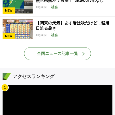
熊本県熊本で震度4 津波の心配なし
社会
1時間前
NEW
【関東の天気】あす暦は秋だけど…猛暑
日迫る暑さ
社会
1時間前
NEW
全国ニュース記事一覧
アクセスランキング
1