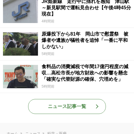
JR姫新線 走行中に揺れを感知 津山駅
～新見駅間で運転見合わせ【午後4時45分
現在】
4時間前
原爆投下から81年 岡山市で慰霊祭 被
爆者や遺族が犠牲者を追悼「一番に平和
しかない」
5時間前
食料品の消費減税で年間17億円程度の減
収…高松市長が地方財政への影響を懸念
「確実な代替財源の確保、穴埋めを」
5時間前
ニュース記事一覧
ホーム
ニュース
科学・医療