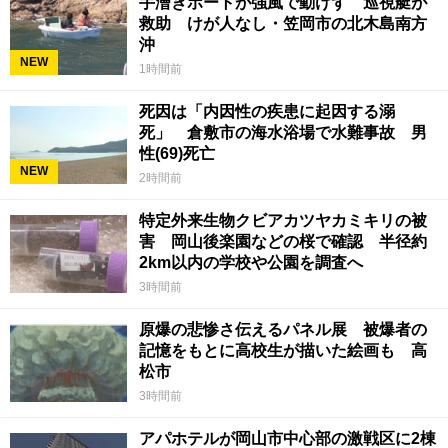
手漕ぎボートが強風で動けず 巡視艇が
救助 けが人なし・笠岡市の北木島南方
沖
NEW
1時間前
死因は「内因性の疾患に起因する溺
死」 倉敷市の海水浴場で水難事故 男
性(69)死亡
NEW
2時間前
特定外来生物クビアカツヤカミキリの被
害 岡山後楽園などの桜で確認 半径約
2km以内の学校や公園を調査へ
3時間前
原爆の悲惨さ伝えるパネル展 被爆者の
記憶をもとに高校生が描いた絵画も 高
松市
3時間前
アパホテルが岡山市中心部の激戦区に2棟