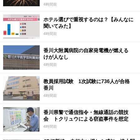
4時間前
ホテル選びで重視するのは？【みんなに
聞いてみた】
4時間前
香川大附属病院の自家発電機が燃える
けが人なし
4時間前
教員採用試験 1次試験に736人が合格
香川
4時間前
香川県警で通信指令・無線通話の競技
会 トクリュウによる窃盗事件を想定
4時間前