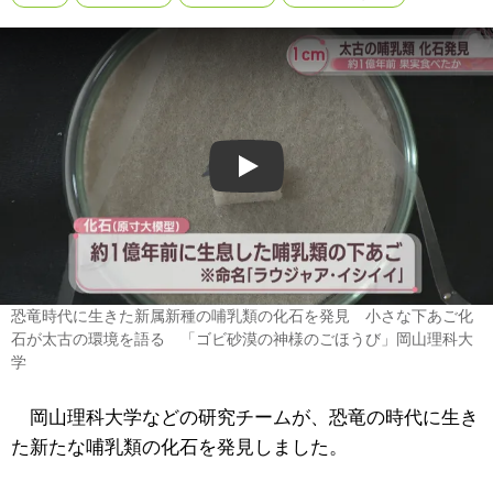
Play
恐竜時代に生きた新属新種の哺乳類の化石を発見 小さな下あご化
石が太古の環境を語る 「ゴビ砂漠の神様のごほうび」岡山理科大
学
岡山理科大学などの研究チームが、恐竜の時代に生き
た新たな哺乳類の化石を発見しました。