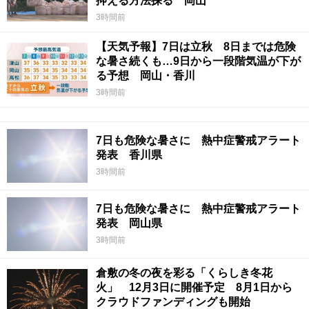
抑える方法探る 岡山
3時間前
【天気予報】7日は立秋 8日までは危険
な暑さ続くも…9日から一段階気温が下が
る予想 岡山・香川
3時間前
7日も危険な暑さに 熱中症警戒アラート
発表 香川県
3時間前
7日も危険な暑さに 熱中症警戒アラート
発表 岡山県
3時間前
倉敷の冬の夜を彩る「くらしき冬花
火」 12月3日に開催予定 8月1日から
クラウドファンディングも開始