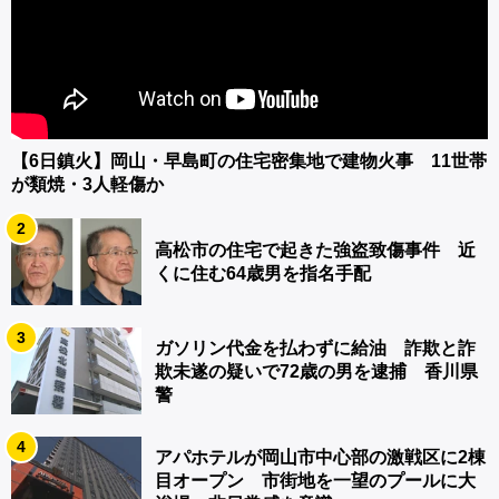
【6日鎮火】岡山・早島町の住宅密集地で建物火事 11世帯
が類焼・3人軽傷か
2
高松市の住宅で起きた強盗致傷事件 近
くに住む64歳男を指名手配
3
ガソリン代金を払わずに給油 詐欺と詐
欺未遂の疑いで72歳の男を逮捕 香川県
警
4
アパホテルが岡山市中心部の激戦区に2棟
目オープン 市街地を一望のプールに大