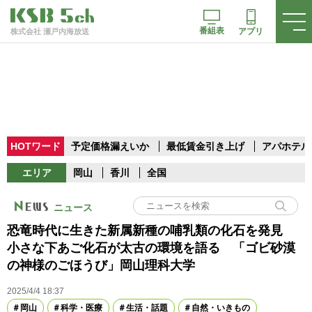
番組表
アプリ
株式会社 瀬戸内海放送
HOTワード
予定価格漏えいか
最低賃金引き上げ
アパホテル
エリア
岡山
香川
全国
ニュース
恐竜時代に生きた新属新種の哺乳類の化石を発見
小さな下あご化石が太古の環境を語る 「ゴビ砂漠
の神様のごほうび」岡山理科大学
2025/4/4 18:37
岡山
科学・医療
生活・話題
自然・いきもの