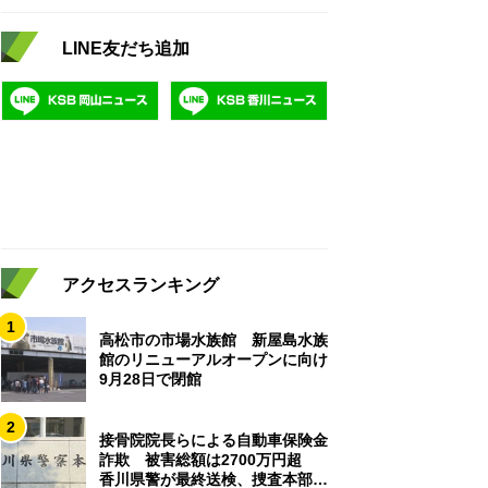
LINE友だち追加
アクセスランキング
1
高松市の市場水族館 新屋島水族
館のリニューアルオープンに向け
9月28日で閉館
2
接骨院院長らによる自動車保険金
詐欺 被害総額は2700万円超
香川県警が最終送検、捜査本部解