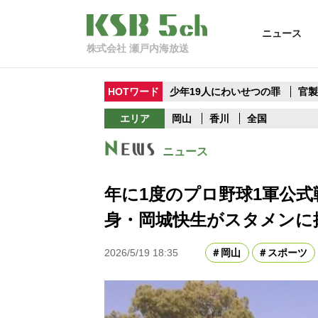
ニュース
株式会社 瀬戸内海放送
HOTワード
少年19人にわいせつの罪
官
エリア
岡山
香川
全国
ニュース
年に1度のプロ野球1軍公式
身・岡城快生がスタメンに
2026/5/19 18:35
岡山
スポーツ