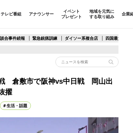
イベント
地域を元気に
テレビ番組
アナウンサー
企業
プレゼント
する取り組み
製談合事件続報
緊急銃猟訓練
ダイソー系複合店
四国最大スリ
戦 倉敷市で阪神vs中日戦 岡山出
抜擢
生活・話題