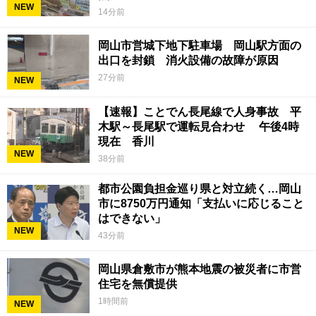
NEW
14分前
岡山市営城下地下駐車場 岡山駅方面の
出口を封鎖 消火設備の故障が原因
27分前
NEW
【速報】ことでん長尾線で人身事故 平
木駅～長尾駅で運転見合わせ 午後4時
現在 香川
NEW
38分前
都市公園負担金巡り県と対立続く…岡山
市に8750万円通知「支払いに応じること
はできない」
NEW
43分前
岡山県倉敷市が熊本地震の被災者に市営
住宅を無償提供
1時間前
NEW