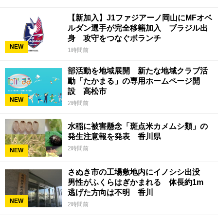
【新加入】J1ファジアーノ岡山にMFオベ
ルダン選手が完全移籍加入 ブラジル出
身 攻守をつなぐボランチ
NEW
1時間前
部活動を地域展開 新たな地域クラブ活
動「たかまる」の専用ホームページ開
設 高松市
NEW
2時間前
水稲に被害懸念「斑点米カメムシ類」の
発生注意報を発表 香川県
2時間前
NEW
さぬき市の工場敷地内にイノシシ出没
男性がふくらはぎかまれる 体長約1m
逃げた方向は不明 香川
NEW
2時間前