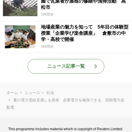
園で瓦業者が屋根の修繕や清掃活動 高
松市
5時間前
地場産業の魅力を知って 5年目の体験型
授業「企業学び楽舎講座」 倉敷市の中
学・高校で開催
5時間前
ニュース記事一覧
ホーム
ニュース
社会
夏の電力需給見通しを発表 必要電力を確保できる 四国電力送
配電
This programme includes material which is copyright of Reuters Limited