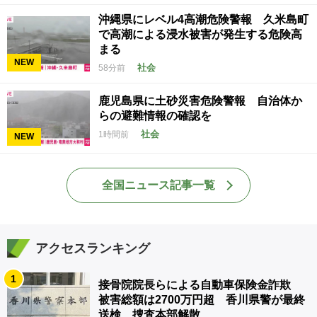
沖縄県にレベル4高潮危険警報 久米島町
で高潮による浸水被害が発生する危険高
まる
NEW
社会
58分前
鹿児島県に土砂災害危険警報 自治体か
らの避難情報の確認を
社会
1時間前
NEW
全国ニュース記事一覧
アクセスランキング
1
接骨院院長らによる自動車保険金詐欺
被害総額は2700万円超 香川県警が最終
送検、捜査本部解散