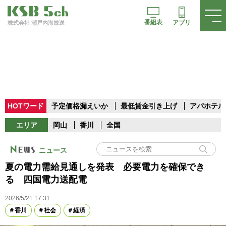
番組表
アプリ
株式会社 瀬戸内海放送
HOTワード
予定価格漏えいか
最低賃金引き上げ
アパホテル
エリア
岡山
香川
全国
ニュース
夏の電力需給見通しを発表 必要電力を確保でき
る 四国電力送配電
2026/5/21 17:31
香川
社会
経済