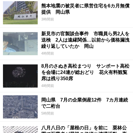
熊本地震の被災者に県営住宅を6カ月無償
提供 岡山県
3時間前
新見市の官製談合事件 市職員ら男2人を
送検 2人は遠縁関係…以前から価格漏洩
繰り返していたか 岡山
4時間前
8月のさぬき高松まつり サンポート高松
を会場に24連が総おどり 花火有料観覧
席は残り350席
4時間前
岡山県 7月の企業倒産12件 7カ月連続
で二桁台
5時間前
八月八日の「屋根の日」を前に 栗林公