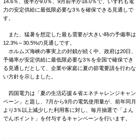
14.6％、後半が9.0％、9月前半が18.0％で、いずれも電
力の
安定供給に最低限必要な3％を確保できる見通しで
す。
また、猛暑を想定した最も需要が大きい時の予備率は
12.3%～30.5%の見通しです。
ホルムズ海峡の事実上の封鎖が続く中、政府は20日、
予備率が安定供給に最低限必要な3％を全国で確保でき
る見通しだとして、企業や家庭に夏の節電要請を行わな
い方針を示しました。
四国電力は「夏の生活応援＆省エネチャレンジキャン
ペーン」と題し、7月から9月の電気使用量が、前年同月
より3％以上減少した利用客に対し、毎月抽選で「よん
でんポイント」を付与するキャンペーンを行います。