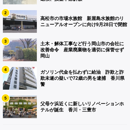
2
高松市の市場水族館 新屋島水族館のリ
ニューアルオープンに向け9月28日で閉館
3
土木・解体工事など行う岡山市の会社に
改善命令 産業廃棄物を適切に保管せず
岡山
4
ガソリン代金を払わずに給油 詐欺と詐
欺未遂の疑いで72歳の男を逮捕 香川県
警
5
父母ケ浜近くに新しいリノベーションホ
テルが誕生 香川・三豊市