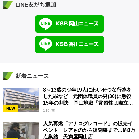
LINE友だち追加
新着ニュース
8～13歳の少年19人にわいせつな行為を
した罪など 元団体職員の男(30)に懲役
15年の判決 岡山地裁「常習性は際立っ
NEW
ていて被害結果も非常に重い」
11分前
人気再燃「アナログレコード」の販売イ
ベント レアものから復刻盤まで…約3万
点集結 天満屋岡山店