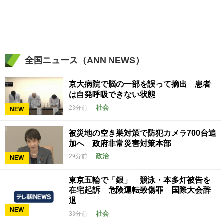
全国ニュース（ANN NEWS）
京大病院で脳の一部を誤って摘出 患者
は自発呼吸できない状態
社会
23分前
NEW
被災地の空き巣対策で防犯カメラ700台追
加へ 政府非常災害対策本部
政治
29分前
NEW
東京五輪で「銀」 競泳・本多灯被告を
在宅起訴 危険運転致傷罪 国際大会辞
退
NEW
社会
33分前