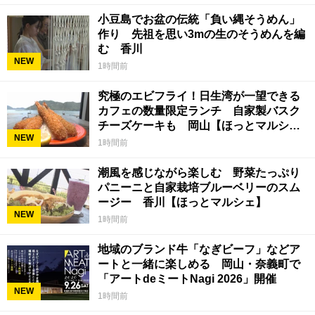
小豆島でお盆の伝統「負い縄そうめん」
作り 先祖を思い3mの生のそうめんを編
む 香川
NEW
1時間前
究極のエビフライ！日生湾が一望できる
カフェの数量限定ランチ 自家製バスク
チーズケーキも 岡山【ほっとマルシ
NEW
ェ】
1時間前
潮風を感じながら楽しむ 野菜たっぷり
パニーニと自家栽培ブルーベリーのスム
ージー 香川【ほっとマルシェ】
NEW
1時間前
地域のブランド牛「なぎビーフ」などア
ートと一緒に楽しめる 岡山・奈義町で
「アートdeミートNagi 2026」開催
NEW
1時間前