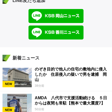
LINE友だち追加
新着ニュース
のぞき目的で他人の住宅の敷地内に侵入
したか 住居侵入の疑いで男を逮捕 岡
山
NEW
38分前
AMDA 八代市で支援活動続ける ５日
からは夜間も常駐【熊本で最大震度7】
50分前
NEW