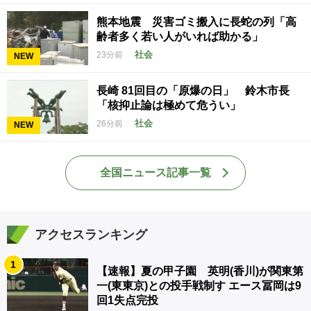
熊本地震 災害ゴミ搬入に長蛇の列「高
齢者多く若い人がいれば助かる」
社会
23分前
NEW
長崎 81回目の「原爆の日」 鈴木市長
「核抑止論は極めて危うい」
社会
26分前
NEW
全国ニュース記事一覧
アクセスランキング
1
【速報】夏の甲子園 英明(香川)が関東第
一(東東京)との投手戦制す エース冨岡は9
回1失点完投