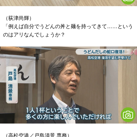
（荻津尚輝）
「例えば自分でうどんの丼と麺を持ってきて……という
のはアリなんでしょうか？
（高松空港／戸島清景 専務）