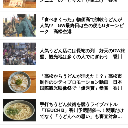
メニューの「とり天」が値上げ 香川
「食べまくった」物価高で讃岐うどんが
人気!? GW最終日は空の便もUターンピ
ーク 高松空港
人気うどん店には長蛇の列…好天のGW終
盤、観光地は多くの人でにぎわう 香川
「高松からうどんが消えた！？」高松市
制作のシティプロモーション動画 日本
国際観光映像祭で「優秀賞」受賞 香川
手打ちうどん技術を競うライブバトル
「TEUCHI3」香川予選開催へ！製麺だけ
でなく「うどんへの思い」も審査対象
うどん県代表と東京予選通過者が頂上決