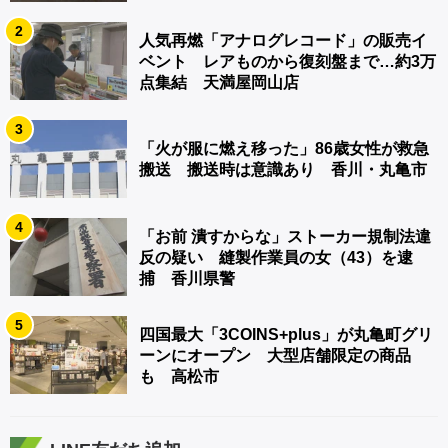
2
人気再燃「アナログレコード」の販売イ
ベント レアものから復刻盤まで…約3万
点集結 天満屋岡山店
3
「火が服に燃え移った」86歳女性が救急
搬送 搬送時は意識あり 香川・丸亀市
4
「お前 潰すからな」ストーカー規制法違
反の疑い 縫製作業員の女（43）を逮
捕 香川県警
5
四国最大「3COINS+plus」が丸亀町グリ
ーンにオープン 大型店舗限定の商品
も 高松市