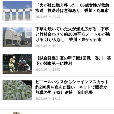
「火が服に燃え移った」86歳女性が救急
搬送 搬送時は意識あり 香川・丸亀市
2026/8/8(土)20:27
下草を焼いていた火が燃え広がる 下草
と竹林合わせて約2000平方メートルが焼
ける けが人なし 香川・東かがわ市
2026/8/8(土)19:13
【試合経過】夏の甲子園1回戦 香川・英
明が関東第一に勝利
2026/8/8(土)18:50
ビニールハウスからシャインマスカット
約200房を盗んだ疑い ネットで販売か
無職の男（42）逮捕 岡山県警
2026/8/8(土)18:15