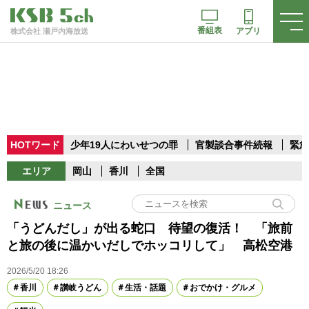
番組表
アプリ
株式会社 瀬戸内海放送
HOTワード
少年19人にわいせつの罪
官製談合事件続報
緊急
エリア
岡山
香川
全国
ニュース
「うどんだし」が出る蛇口 待望の復活！ 「旅前
と旅の後に温かいだしでホッコリして」 高松空港
2026/5/20 18:26
香川
讃岐うどん
生活・話題
おでかけ・グルメ