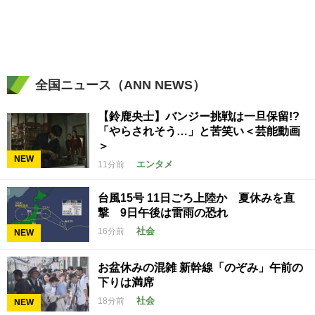
戦へ
全国ニュース（ANN NEWS）
【鈴鹿央士】バンジー挑戦は一旦保留!?
「やらされそう…」と苦笑い＜芸能動画
＞
NEW
エンタメ
11分前
台風15号 11日ごろ上陸か 夏休みを直
撃 9日午後は雷雨の恐れ
社会
16分前
NEW
お盆休みの混雑 新幹線「のぞみ」午前の
下りは満席
社会
18分前
NEW