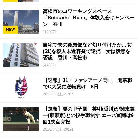
高松市のコワーキングスペース
「Setouchi-i-Base」体験入会キャンペー
ン 香川
NEW
1時間前
自宅で夫の後頭部など切り付けたか…女
(51)を殺人未遂容疑で逮捕 女は殺意を
否認 香川・高松市
5時間前
【速報】J1・ファジアーノ岡山 開幕戦
でC大阪に逆転負け 8日
2026/8/8(土)21:07
【速報】夏の甲子園 英明(香川)が関東第
一(東東京)との投手戦制す エース冨岡は9
回1失点完投
2026/8/8(土)20:34