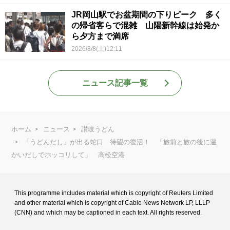
JR岡山駅でお盆期間の下りピーク 多く
の帰省客らで混雑 山陽新幹線は始発か
ら夕方まで満席
2026/8/8(土)12:11
ニュース記事一覧
ホーム
ニュース
讃岐うどん
「うどんだし」が出る蛇口 待望の復活！ 「旅前と旅の後に温
かいだしでホッコリして」 高松空港
This programme includes material which is copyright of Reuters Limited
and
other material which is copyright of Cable News Network LP, LLLP
(CNN) and
which may be captioned in each text. All rights reserved.