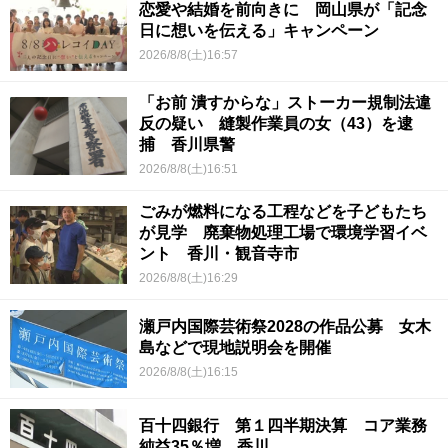
恋愛や結婚を前向きに 岡山県が「記念
日に想いを伝える」キャンペーン
2026/8/8(土)16:57
「お前 潰すからな」ストーカー規制法違
反の疑い 縫製作業員の女（43）を逮
捕 香川県警
2026/8/8(土)16:51
ごみが燃料になる工程などを子どもたち
が見学 廃棄物処理工場で環境学習イベ
ント 香川・観音寺市
2026/8/8(土)16:29
瀬戸内国際芸術祭2028の作品公募 女木
島などで現地説明会を開催
2026/8/8(土)16:15
百十四銀行 第１四半期決算 コア業務
純益35％増 香川