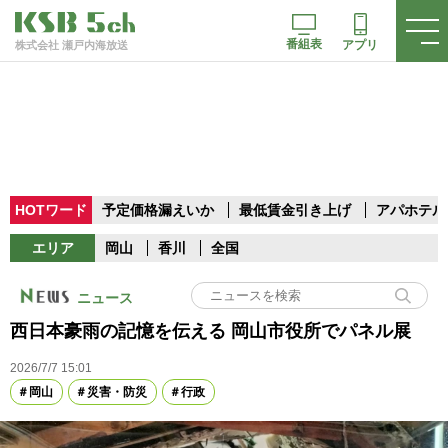
番組表
アプリ
株式会社 瀬戸内海放送
HOTワード
予定価格漏えいか
最低賃金引き上げ
アパホテル
エリア
岡山
香川
全国
ニュース
西日本豪雨の記憶を伝える 岡山市役所でパネル展
2026/7/7 15:01
岡山
災害・防災
行政