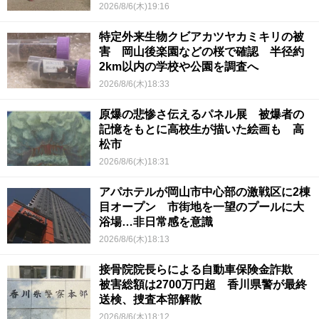
2026/8/6(木)19:16
特定外来生物クビアカツヤカミキリの被
害 岡山後楽園などの桜で確認 半径約
2km以内の学校や公園を調査へ
2026/8/6(木)18:33
原爆の悲惨さ伝えるパネル展 被爆者の
記憶をもとに高校生が描いた絵画も 高
松市
2026/8/6(木)18:31
アパホテルが岡山市中心部の激戦区に2棟
目オープン 市街地を一望のプールに大
浴場…非日常感を意識
2026/8/6(木)18:13
接骨院院長らによる自動車保険金詐欺
被害総額は2700万円超 香川県警が最終
送検、捜査本部解散
2026/8/6(木)18:12