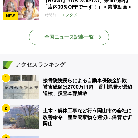
【HANA】YURI＆JISOO、来世の夢は
「店内30％OFFでーす！」＜芸能動画＞
エンタメ
1時間前
NEW
全国ニュース記事一覧
アクセスランキング
1
接骨院院長らによる自動車保険金詐欺
被害総額は2700万円超 香川県警が最終
送検、捜査本部解散
2
土木・解体工事など行う岡山市の会社に
改善命令 産業廃棄物を適切に保管せず
岡山