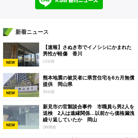
新着ニュース
【速報】さぬき市でイノシシにかまれた
男性が軽傷 香川
12分前
NEW
熊本地震の被災者に県営住宅を6カ月無償
提供 岡山県
34分前
NEW
新見市の官製談合事件 市職員ら男2人を
送検 2人は遠縁関係…以前から価格漏洩
繰り返していたか 岡山
NEW
2時間前