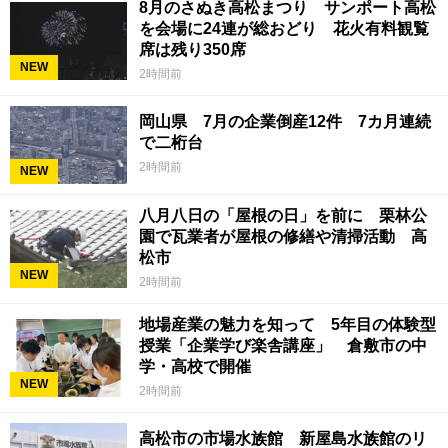
8月のさぬき高松まつり サンポート高松
を会場に24連が総おどり 花火有料観覧
席は残り350席
NEW
2時間前
岡山県 7月の企業倒産12件 7カ月連続
で二桁台
2時間前
NEW
八月八日の「屋根の日」を前に 栗林公
園で瓦業者が屋根の修繕や清掃活動 高
松市
NEW
2時間前
地場産業の魅力を知って 5年目の体験型
授業「企業学び楽舎講座」 倉敷市の中
学・高校で開催
NEW
2時間前
高松市の市場水族館 新屋島水族館のリ