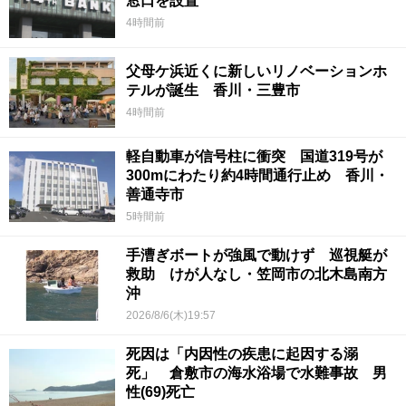
窓口を設置
4時間前
父母ケ浜近くに新しいリノベーションホ
テルが誕生 香川・三豊市
4時間前
軽自動車が信号柱に衝突 国道319号が
300mにわたり約4時間通行止め 香川・
善通寺市
5時間前
手漕ぎボートが強風で動けず 巡視艇が
救助 けが人なし・笠岡市の北木島南方
沖
2026/8/6(木)19:57
死因は「内因性の疾患に起因する溺
死」 倉敷市の海水浴場で水難事故 男
性(69)死亡