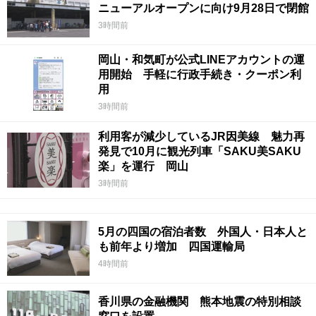
ニューアルオープンに向け9月28日で閉館
3時間前
岡山・和気町が公式LINEアカウントの運
用開始 手軽に行政手続き・クーポン利
用
3時間前
利用客が減少しているJR因美線 魅力再
発見で10月に観光列車「SAKU美SAKU
楽」を運行 岡山
3時間前
5月の四国の宿泊者数 外国人・日本人と
も前年より増加 四国運輸局
4時間前
香川県の金融機関 熊本地震の特別相談