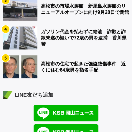
3
高松市の市場水族館 新屋島水族館のリ
ニューアルオープンに向け9月28日で閉館
4
ガソリン代金を払わずに給油 詐欺と詐
欺未遂の疑いで72歳の男を逮捕 香川県
警
5
高松市の住宅で起きた強盗致傷事件 近
くに住む64歳男を指名手配
LINE友だち追加