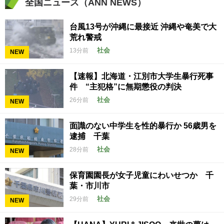
全国ニュース（ANN NEWS）
台風13号が沖縄に最接近 沖縄や奄美で大
荒れ警戒
社会
13分前
NEW
【速報】北海道・江別市大学生暴行死事
件 “主犯格”に無期懲役の判決
社会
26分前
NEW
面識のない中学生を性的暴行か 56歳男を
逮捕 千葉
社会
28分前
NEW
保育園園長が女子児童にわいせつか 千
葉・市川市
社会
29分前
NEW