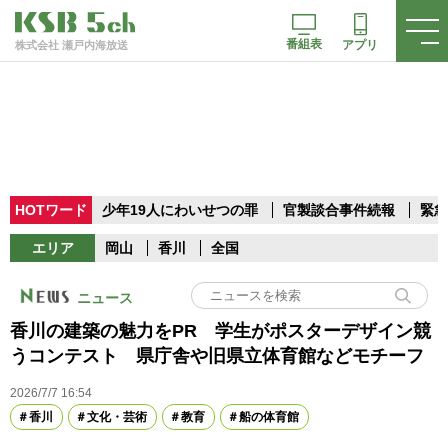
番組表
アプリ
株式会社 瀬戸内海放送
HOTワード
少年19人にわいせつの罪
官製談合事件続報
緊急
エリア
岡山
香川
全国
ニュース
香川の建築の魅力をPR 学生がポスターデザイン競
うコンテスト 県庁舎や旧県立体育館などモチーフ
2026/7/7 16:54
香川
文化・芸術
教育
船の体育館