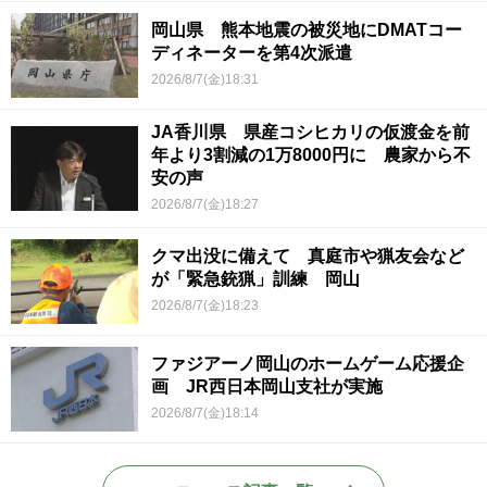
岡山県 熊本地震の被災地にDMATコー
ディネーターを第4次派遣
2026/8/7(金)18:31
JA香川県 県産コシヒカリの仮渡金を前
年より3割減の1万8000円に 農家から不
安の声
2026/8/7(金)18:27
クマ出没に備えて 真庭市や猟友会など
が「緊急銃猟」訓練 岡山
2026/8/7(金)18:23
ファジアーノ岡山のホームゲーム応援企
画 JR西日本岡山支社が実施
2026/8/7(金)18:14