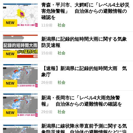
青森・平川市、大鰐町に「レベル4土砂災
害危険警報」 自治体からの避難情報の
確認を
NEW
社会
11分前
新潟県に記録的短時間大雨に関する気象
防災速報
社会
15分前
NEW
【速報】新潟県に記録的短時間大雨 気
象庁
社会
26分前
NEW
新潟・長岡市に「レベル4大雨危険警
報」 自治体からの避難情報の確認を
社会
29分前
NEW
新潟県に線状降水帯直前予測に関する気
象防災速報 自治体の避難情報などに注