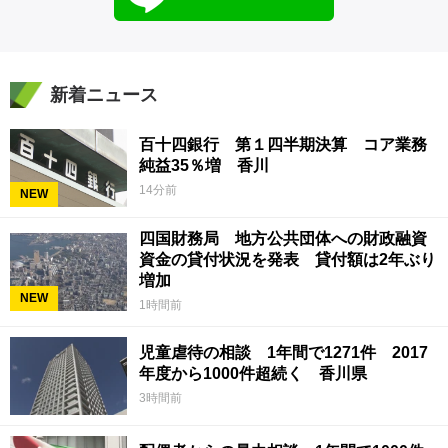
新着ニュース
百十四銀行 第１四半期決算 コア業務
純益35％増 香川
14分前
NEW
四国財務局 地方公共団体への財政融資
資金の貸付状況を発表 貸付額は2年ぶり
増加
NEW
1時間前
児童虐待の相談 1年間で1271件 2017
年度から1000件超続く 香川県
3時間前