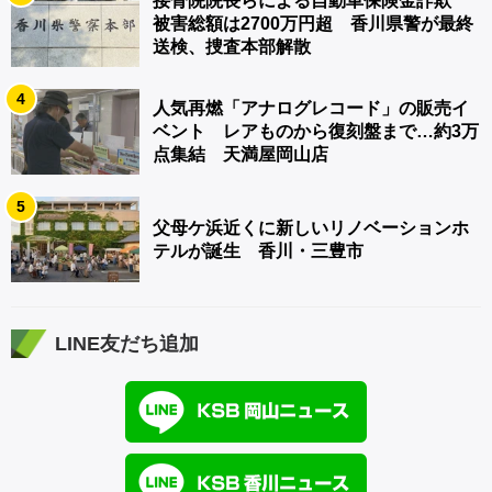
接骨院院長らによる自動車保険金詐欺
被害総額は2700万円超 香川県警が最終
送検、捜査本部解散
4
人気再燃「アナログレコード」の販売イ
ベント レアものから復刻盤まで…約3万
点集結 天満屋岡山店
5
父母ケ浜近くに新しいリノベーションホ
テルが誕生 香川・三豊市
LINE友だち追加