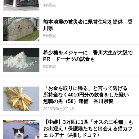
4時間前
熊本地震の被災者に県営住宅を提供 香
川県
5時間前
希少糖をメジャーに 香川大生が大阪で
PR ドーナツの試食も
5時間前
「お金を取りに帰る」と言って逃げる
所持金なく4010円分の飲食をした疑い
無職の男（58）逮捕 香川県警
2026/8/8(土)09:45
【中継】3万匹に1匹「オスの三毛猫」も
お出迎え！保護猫たちと出会える猫カフ
ェ ルアナ〈#推しドコ？〉