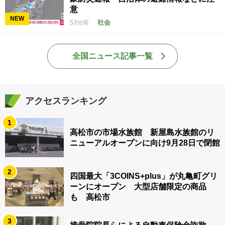
意
NEW
社会
53分前
全国ニュース記事一覧
アクセスランキング
1
高松市の市場水族館 新屋島水族館のリ
ニューアルオープンに向け9月28日で閉館
2
四国最大「3COINS+plus」が丸亀町グリ
ーンにオープン 大型店舗限定の商品
も 高松市
3