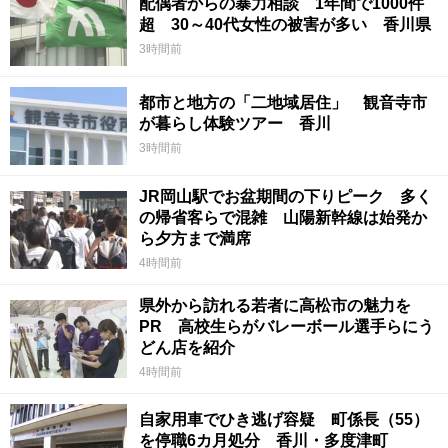
配偶者からの暴力相談 1年間で1000件
超 30～40代女性の被害が多い 香川県
3時間前
都市と地方の「二地域居住」 観音寺市
が暮らし体験ツアー 香川
3時間前
JR岡山駅でお盆期間の下りピーク 多く
の帰省客らで混雑 山陽新幹線は始発か
ら夕方まで満席
4時間前
県外から訪れる若者に高松市の魅力を
PR 高校生らがバレーボール選手らにう
どん店を紹介
4時間前
自家用車でひき逃げ容疑 町係長（55）
を停職6カ月処分 香川・多度津町