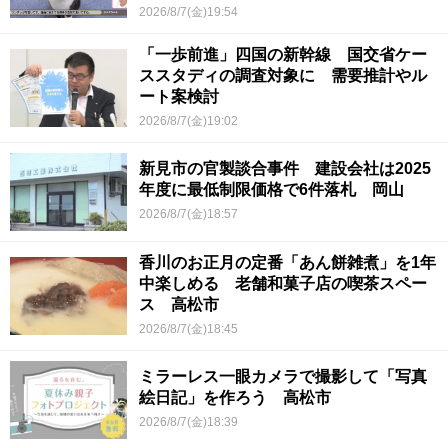
2026/8/7(金)19:54
「一歩前進」四国の新幹線 国交省ケー
ススタディの調査対象に 需要推計やル
ート案検討
2026/8/7(金)19:02
新見市の官製談合事件 建設会社は2025
年度に最低制限価格で6件落札 岡山
2026/8/7(金)18:57
香川のお正月の定番「あん餅雑煮」を1年
中楽しめる 老舗和菓子店の喫茶スペー
ス 高松市
2026/8/7(金)18:45
ミラーレス一眼カメラで撮影して「写真
絵日記」を作ろう 高松市
2026/8/7(金)18:39