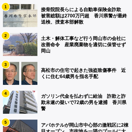
1
接骨院院長らによる自動車保険金詐欺
被害総額は2700万円超 香川県警が最終
送検、捜査本部解散
2
土木・解体工事など行う岡山市の会社に
改善命令 産業廃棄物を適切に保管せず
岡山
3
高松市の住宅で起きた強盗致傷事件 近
くに住む64歳男を指名手配
4
ガソリン代金を払わずに給油 詐欺と詐
欺未遂の疑いで72歳の男を逮捕 香川県
警
5
アパホテルが岡山市中心部の激戦区に2棟
目オープン 市街地を一望のプールに大