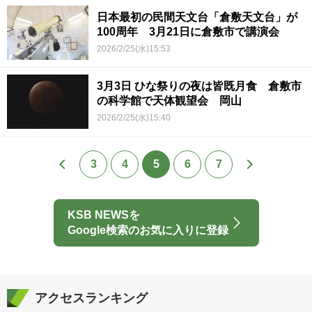
日本最初の民間天文台「倉敷天文台」が
100周年 3月21日に倉敷市で講演会
2026/2/25(水)15:53
3月3日 ひな祭りの夜は皆既月食 倉敷市
の科学館で天体観望会 岡山
2026/2/25(水)15:40
3
4
5
6
7
KSB NEWSを
Google検索のお気に入りに登録
アクセスランキング