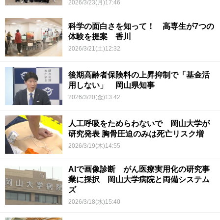
2026/3/23(月)17:46
科学の面白さを知って！ 高専生が7つの
体験を提案 香川
2026/3/21(土)12:32
後期高齢者保険料の上昇抑制で「基金活
用しない」 岡山県知事
2026/3/20(金)13:42
人工呼吸をためらわないで 岡山大学が
研究発表 胸骨圧迫のみは死亡リスク増
2026/3/19(木)14:55
AIで画像診断 がん医療実用化の研究事
業に採択 岡山大学病院と両備システム
ズ
2026/3/18(水)15:40