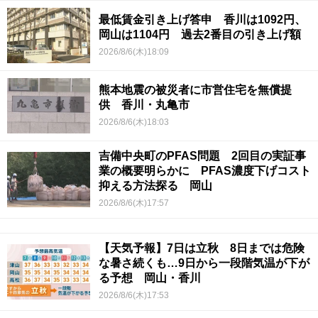
最低賃金引き上げ答申 香川は1092円、
岡山は1104円 過去2番目の引き上げ額
2026/8/6(木)18:09
熊本地震の被災者に市営住宅を無償提
供 香川・丸亀市
2026/8/6(木)18:03
吉備中央町のPFAS問題 2回目の実証事
業の概要明らかに PFAS濃度下げコスト
抑える方法探る 岡山
2026/8/6(木)17:57
【天気予報】7日は立秋 8日までは危険
な暑さ続くも…9日から一段階気温が下が
る予想 岡山・香川
2026/8/6(木)17:53