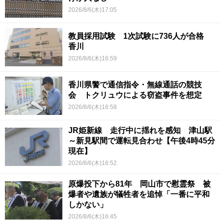
2026/8/6(木)17:05
教員採用試験 1次試験に736人が合格
香川
2026/8/6(木)16:59
香川県警で通信指令・無線通話の競技
会 トクリュウによる窃盗事件を想定
2026/8/6(木)16:58
JR姫新線 走行中に揺れを感知 津山駅
～新見駅間で運転見合わせ【午後4時45分
現在】
2026/8/6(木)16:52
原爆投下から81年 岡山市で慰霊祭 被
爆者や遺族が犠牲者を追悼「一番に平和
しかない」
2026/8/6(木)16:45