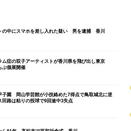
トの中にスマホを差し入れた疑い 男を逮捕 香川
ラム症の双子アーティストが香川県を飛び出し東京
らぶ個展開催
甲子園 岡山学芸館が小技絡めた7得点で鳥取城北に逆
ス田路は粘りの投球で9回途中3失点