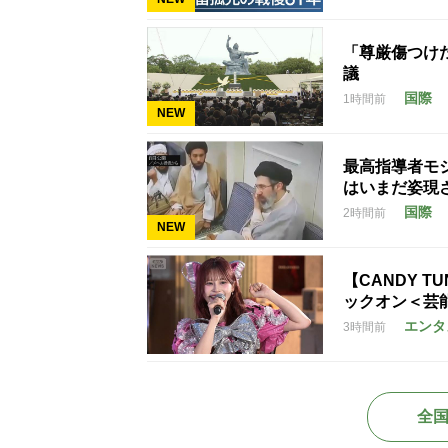
「尊厳傷つけ
議
国際
1時間前
NEW
最高指導者モ
はいまだ姿現
国際
2時間前
NEW
【CANDY T
ックオン＜芸
エンタ
3時間前
全