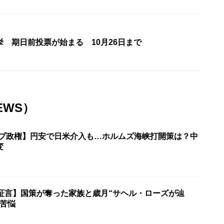
 期日前投票が始まる 10月26日まで
EWS）
ンプ政権】円安で日米介入も…ホルムズ海峡打開策は？中
変
の証言】国策が奪った家族と歳月“サヘル・ローズが辿
の苦悩