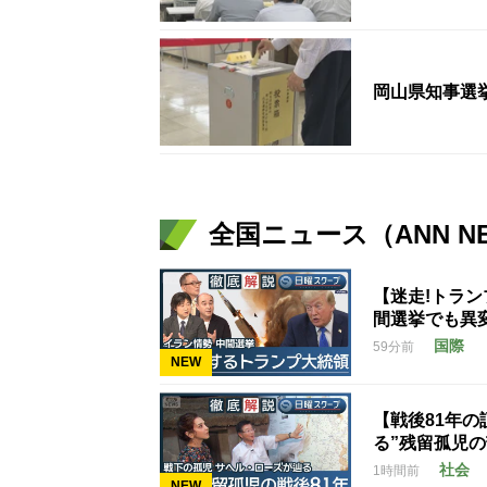
岡山県知事選挙
全国ニュース（ANN N
【迷走!トラ
間選挙でも異
国際
59分前
NEW
【戦後81年
る”残留孤児
社会
1時間前
NEW