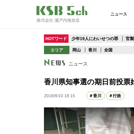
ニュース
株式会社 瀬戸内海放送
HOTワード
少年19人にわいせつの罪
官
エリア
岡山
香川
全国
ニュース
香川県知事選の期日前投票
2018/8/10 18:15
香川
行政