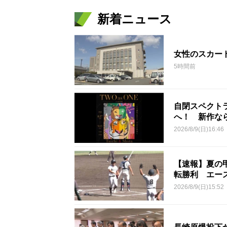
新着ニュース
女性のスカー
5時間前
自閉スペクト
へ！ 新作な
2026/8/9(日)16:46
【速報】夏の
転勝利 エー
2026/8/9(日)15:52