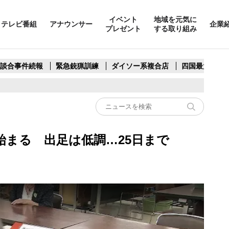
イベント
地域を元気に
テレビ番組
アナウンサー
企業
プレゼント
する取り組み
製談合事件続報
緊急銃猟訓練
ダイソー系複合店
四国最大スリ
始まる 出足は低調…25日まで