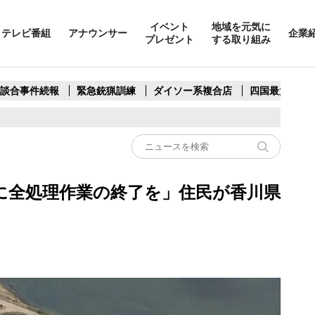
イベント
地域を元気に
テレビ番組
アナウンサー
企業
プレゼント
する取り組み
製談合事件続報
緊急銃猟訓練
ダイソー系複合店
四国最大スリ
に全処理作業の終了を」住民が香川県