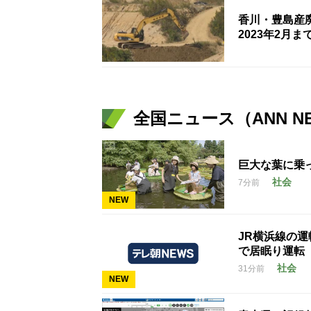
香川・豊島産
2023年2月
全国ニュース（ANN N
巨大な葉に乗
社会
7分前
NEW
JR横浜線の運
で居眠り運転
社会
31分前
NEW