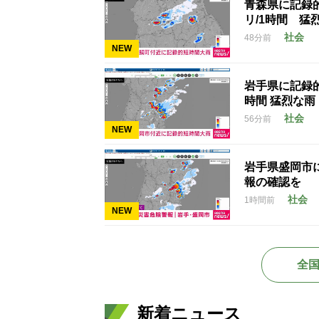
青森県に記録
リ/1時間 猛
社会
48分前
NEW
岩手県に記録的
時間 猛烈な雨
社会
56分前
NEW
岩手県盛岡市
報の確認を
社会
1時間前
NEW
全
新着ニュース