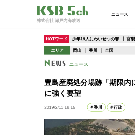
ニュース
株式会社 瀬戸内海放送
HOTワード
少年19人にわいせつの罪
官
エリア
岡山
香川
全国
ニュース
豊島産廃処分場跡「期限内
に強く要望
2019/2/11 18:15
香川
行政