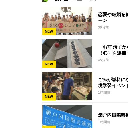
恋愛や結婚を
ーン
39分前
NEW
「お前 潰す
（43）を逮捕
45分前
NEW
ごみが燃料に
境学習イベン
1時間前
NEW
瀬戸内国際芸
1時間前