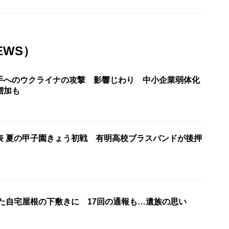
EWS）
手へのウクライナの攻撃 影響じわり 中小企業弱体化
増加も
表 夏の甲子園きょう初戦 有明高校ブラスバンドが後押
れた自宅屋根の下敷きに 17回の通報も…遺族の思い