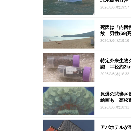
北木島南方沖
2026/8/6(木)19:57
死因は「内因
故 男性(69)
2026/8/6(木)19:16
特定外来生物
認 半径約2
2026/8/6(木)18:33
原爆の悲惨さ
絵画も 高松
2026/8/6(木)18:31
アパホテルが