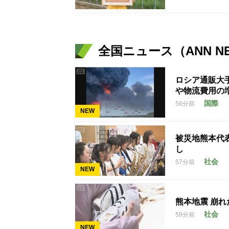
全国ニュース（ANN N
ロシア通販大
や物流費用の
国際
56分前
NEW
被災地熊本代
し
社会
57分前
NEW
熊本地震 崩
社会
59分前
NEW