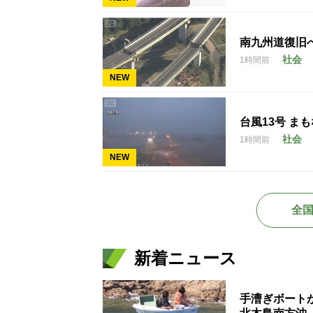
南九州道復旧へ
社会
1時間前
NEW
台風13号 ま
社会
1時間前
NEW
全
新着ニュース
手漕ぎボート