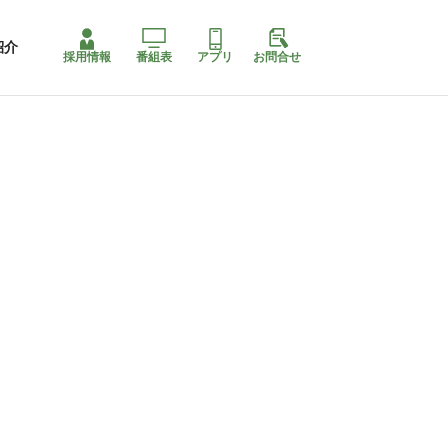
紹介
採用情報
番組表
アプリ
お問合せ
ももちゃり停止