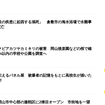
性の疾患に起因する溺死」 倉敷市の海水浴場で水難事
死亡
クビアカツヤカミキリの被害 岡山後楽園などの桜で確
km以内の学校や公園を調査へ
伝えるパネル展 被爆者の記憶をもとに高校生が描いた
市
岡山市中心部の激戦区に2棟目オープン 市街地を一望