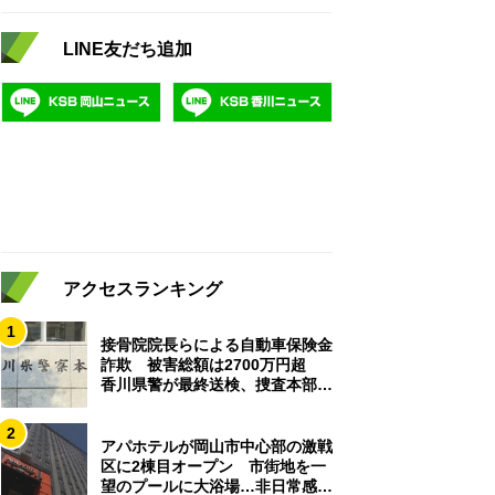
LINE友だち追加
アクセスランキング
1
接骨院院長らによる自動車保険金
詐欺 被害総額は2700万円超
香川県警が最終送検、捜査本部解
散
2
アパホテルが岡山市中心部の激戦
区に2棟目オープン 市街地を一
望のプールに大浴場…非日常感を