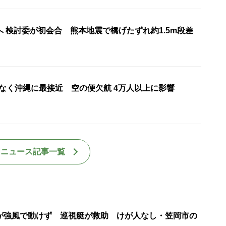
 検討委が初会合 熊本地震で橋げたずれ約1.5m段差
もなく沖縄に最接近 空の便欠航 4万人以上に影響
国ニュース記事一覧
が強風で動けず 巡視艇が救助 けが人なし・笠岡市の