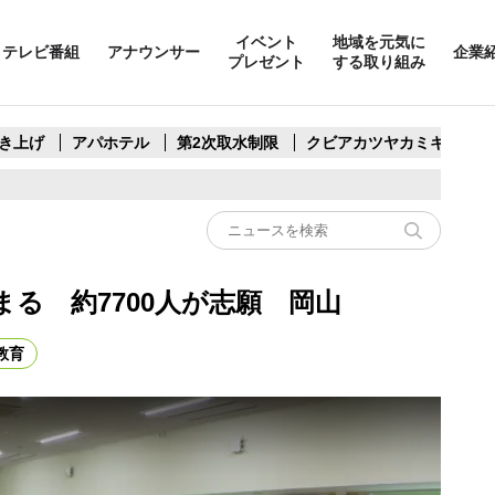
イベント
地域を元気に
テレビ番組
アナウンサー
企業
プレゼント
する取り組み
き上げ
アパホテル
第2次取水制限
クビアカツヤカミキリ
る 約7700人が志願 岡山
教育