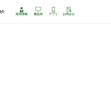
紹介
採用情報
番組表
アプリ
お問合せ
ももちゃり停止