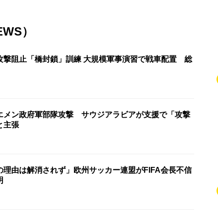
EWS）
攻撃阻止「橋封鎖」訓練 大規模軍事演習で戦車配置 総
エメン政府軍部隊攻撃 サウジアラビアが支援で「攻撃
と主張
の理由は解消されず」欧州サッカー連盟がFIFA会長不信
明