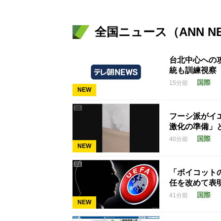
全国ニュース（ANN N
台北中心への
統も訓練視察
国際
15分前
NEW
フーシ派がイ
激化の準備」
国際
40分前
NEW
「ボイコット
任を改めて表
国際
41分前
NEW