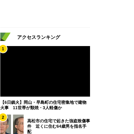
アクセスランキング
1
【6日鎮火】岡山・早島町の住宅密集地で建物
火事 11世帯が類焼・3人軽傷か
2
高松市の住宅で起きた強盗致傷事
件 近くに住む64歳男を指名手
配