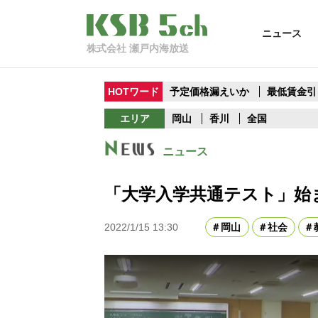
ニュース
株式会社 瀬戸内海放送
HOTワード
予定価格漏えいか
最低賃金引
エリア
岡山
香川
全国
ニュース
「大学入学共通テスト」始ま
2022/1/15 13:30
岡山
社会