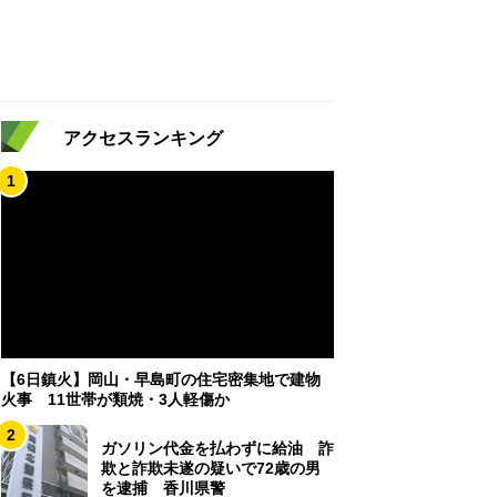
アクセスランキング
1
【6日鎮火】岡山・早島町の住宅密集地で建物
火事 11世帯が類焼・3人軽傷か
2
ガソリン代金を払わずに給油 詐
欺と詐欺未遂の疑いで72歳の男
を逮捕 香川県警