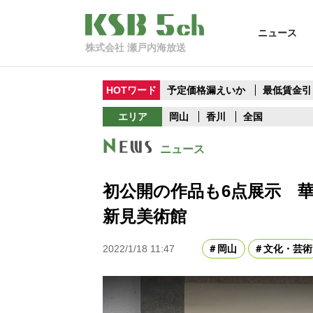
ニュース
株式会社 瀬戸内海放送
HOTワード
予定価格漏えいか
最低賃金引
エリア
岡山
香川
全国
ニュース
初公開の作品も6点展示 
新見美術館
2022/1/18 11:47
岡山
文化・芸術