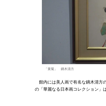
「黄菊」 鏑木清方
館内には美人画で有名な鏑木清方の
の「華麗なる日本画コレクション」は