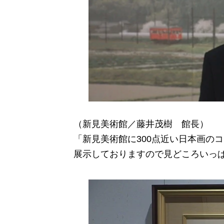
（新見美術館／藤井茂樹 館長）
「新見美術館に300点近い日本画の
展示しておりますので見どころいっ