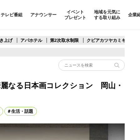
イベント
地域を元気に
テレビ番組
アナウンサー
企業
プレゼント
する取り組み
き上げ
アパホテル
第2次取水制限
クビアカツヤカミキリ
華麗なる日本画コレクション 岡山・
生活・話題