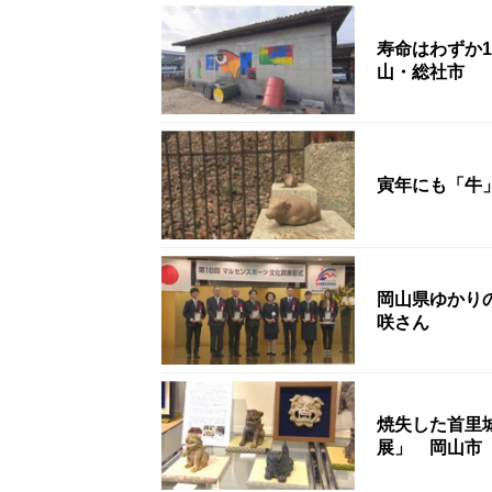
寿命はわずか
山・総社市
寅年にも「牛
岡山県ゆかり
咲さん
焼失した首里
展」 岡山市