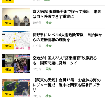
NEW
京大病院 脳腫瘍手術で誤って摘出 患者
は自ら呼吸できず重篤に
社会
10分前
NEW
長野県にレベル4大雨危険警報 自治体か
らの避難情報の確認を
社会
31分前
NEW
空港が中国人22人“搭乗拒否”映像残る
も…国際問題に発展 タイ
国際
32分前
NEW
【関東の天気】台風15号 お盆休み海の
レジャー警戒 週末は関東も猛暑日ズラ
リ
NEW
社会
39分前