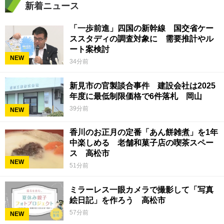
新着ニュース
「一歩前進」四国の新幹線 国交省ケー
ススタディの調査対象に 需要推計やル
ート案検討
NEW
34分前
新見市の官製談合事件 建設会社は2025
年度に最低制限価格で6件落札 岡山
39分前
NEW
香川のお正月の定番「あん餅雑煮」を1年
中楽しめる 老舗和菓子店の喫茶スペー
ス 高松市
NEW
51分前
ミラーレス一眼カメラで撮影して「写真
絵日記」を作ろう 高松市
57分前
NEW