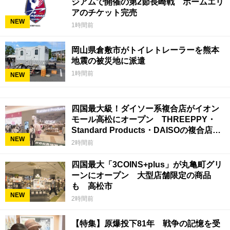
ジアムで開催の第2節長崎戦 ホームエリ
アのチケット完売
NEW
1時間前
岡山県倉敷市がトイレトレーラーを熊本
地震の被災地に派遣
1時間前
NEW
四国最大級！ダイソー系複合店がイオン
モール高松にオープン THREEPPY・
Standard Products・DAISOの複合店は
NEW
香川県初
2時間前
四国最大「3COINS+plus」が丸亀町グリ
ーンにオープン 大型店舗限定の商品
も 高松市
NEW
2時間前
【特集】原爆投下81年 戦争の記憶を受