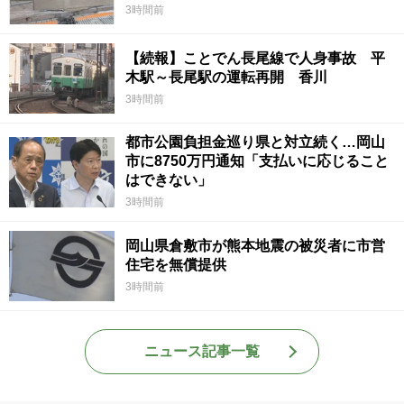
3時間前
【続報】ことでん長尾線で人身事故 平
木駅～長尾駅の運転再開 香川
3時間前
都市公園負担金巡り県と対立続く…岡山
市に8750万円通知「支払いに応じること
はできない」
3時間前
岡山県倉敷市が熊本地震の被災者に市営
住宅を無償提供
3時間前
ニュース記事一覧