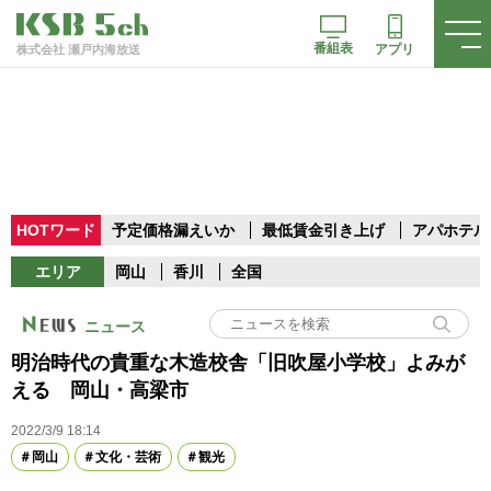
番組表
アプリ
株式会社 瀬戸内海放送
HOTワード
予定価格漏えいか
最低賃金引き上げ
アパホテル
エリア
岡山
香川
全国
ニュース
明治時代の貴重な木造校舎「旧吹屋小学校」よみが
える 岡山・高梁市
2022/3/9 18:14
岡山
文化・芸術
観光