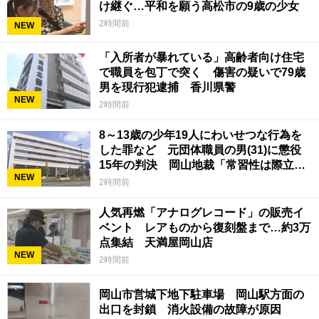
け継ぐ…平和を願う高松市の9歳の少女
2時間前
NEW
「入所者が暴れている」高齢者向け住宅
で職員を包丁で突く 傷害の疑いで79歳
男を現行犯逮捕 香川県警
NEW
2時間前
8～13歳の少年19人にわいせつな行為を
した罪など 元団体職員の男(31)に懲役
15年の判決 岡山地裁「常習性は際立っ
NEW
ていて被害結果も非常に重い」
2時間前
人気再燃「アナログレコード」の販売イ
ベント レアものから復刻盤まで…約3万
点集結 天満屋岡山店
NEW
2時間前
岡山市営城下地下駐車場 岡山駅方面の
出口を封鎖 消火設備の故障が原因