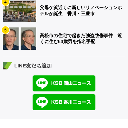
4
父母ケ浜近くに新しいリノベーションホ
テルが誕生 香川・三豊市
5
高松市の住宅で起きた強盗致傷事件 近
くに住む64歳男を指名手配
LINE友だち追加