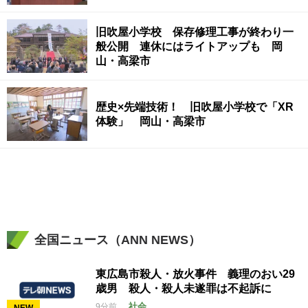
旧吹屋小学校 保存修理工事が終わり一
般公開 連休にはライトアップも 岡
山・高梁市
歴史×先端技術！ 旧吹屋小学校で「XR
体験」 岡山・高梁市
全国ニュース（ANN NEWS）
東広島市殺人・放火事件 義理のおい29
歳男 殺人・殺人未遂罪は不起訴に
社会
9分前