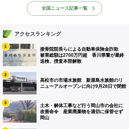
全国ニュース記事一覧
アクセスランキング
1
接骨院院長らによる自動車保険金詐欺
被害総額は2700万円超 香川県警が最終
送検、捜査本部解散
2
高松市の市場水族館 新屋島水族館のリ
ニューアルオープンに向け9月28日で閉館
3
土木・解体工事など行う岡山市の会社に
改善命令 産業廃棄物を適切に保管せず
岡山