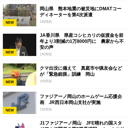
岡山県 熊本地震の被災地にDMATコー
ディネーターを第4次派遣
1時間前
NEW
JA香川県 県産コシヒカリの仮渡金を前
年より3割減の1万8000円に 農家から不
安の声
NEW
1時間前
クマ出没に備えて 真庭市や猟友会など
が「緊急銃猟」訓練 岡山
1時間前
NEW
ファジアーノ岡山のホームゲーム応援企
画 JR西日本岡山支社が実施
1時間前
NEW
J1ファジアーノ岡山 JFE晴れの国スタ