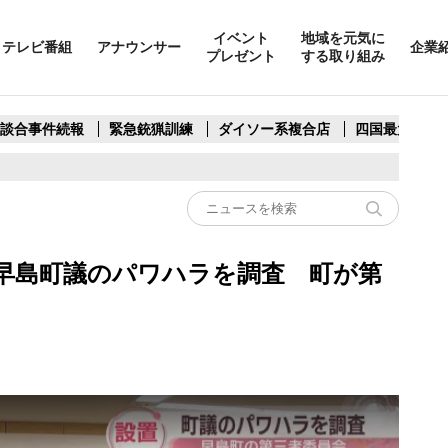
イベント
地域を元気に
テレビ番組
アナウンサー
企業
プレゼント
する取り組み
製談合事件続報
緊急銃猟訓練
ダイソー系複合店
四国最大スリ
早島町議のパワハラを調査 町が第