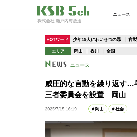
ニュース
株式会社 瀬戸内海放送
HOTワード
少年19人にわいせつの罪
官
エリア
岡山
香川
全国
ニュース
威圧的な言動を繰り返す…
三者委員会を設置 岡山
2025/7/15 16:19
岡山
社会