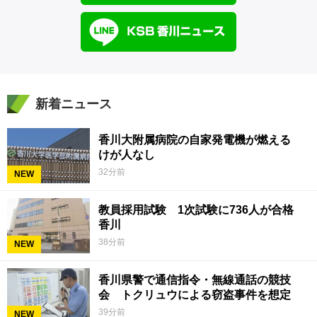
新着ニュース
香川大附属病院の自家発電機が燃える
けが人なし
32分前
NEW
教員採用試験 1次試験に736人が合格
香川
38分前
NEW
香川県警で通信指令・無線通話の競技
会 トクリュウによる窃盗事件を想定
39分前
NEW