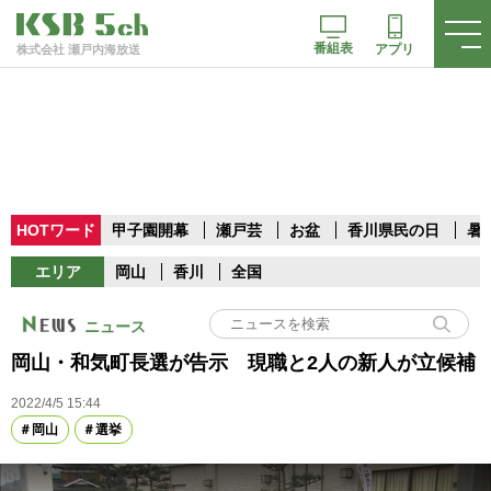
番組表
アプリ
株式会社 瀬戸内海放送
HOTワード
甲子園開幕
瀬戸芸
お盆
香川県民の日
暑
エリア
岡山
香川
全国
ニュース
岡山・和気町長選が告示 現職と2人の新人が立候補
2022/4/5 15:44
岡山
選挙