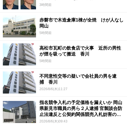
3時間前
赤磐市で木造倉庫1棟が全焼 けが人なし
岡山
5時間前
高松市瓦町の飲食店で火事 近所の男性
が煙を吸って搬送 香川
5時間前
不同意性交等の疑いで会社員の男を逮
捕 香川
2026/8/6(木)11:27
指名競争入札の予定価格を漏えいか 岡山
県新見市職員の男ら２人逮捕 官製談合防
止法違反と公契約関係競売入札妨害の疑
い
2026/8/6(木)09:43