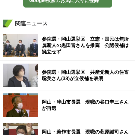
Google検索のお気に入りに登録
関連ニュース
参院選・岡山選挙区 立憲・国民は無所
属新人の黒田晋さんを推薦 公認候補は
擁立せず
参院選・岡山選挙区 共産党新人の住寄
聡美さん(38)が立候補を表明
岡山・津山市長選 現職の谷口圭三さん
が再選
岡山・美作市長選 現職の萩原誠司さん