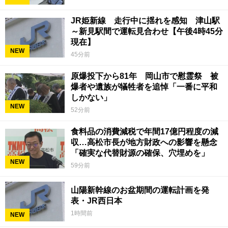
JR姫新線 走行中に揺れを感知 津山駅
～新見駅間で運転見合わせ【午後4時45分
現在】
NEW
45分前
原爆投下から81年 岡山市で慰霊祭 被
爆者や遺族が犠牲者を追悼「一番に平和
しかない」
NEW
52分前
食料品の消費減税で年間17億円程度の減
収…高松市長が地方財政への影響を懸念
「確実な代替財源の確保、穴埋めを」
NEW
59分前
山陽新幹線のお盆期間の運転計画を発
表・JR西日本
1時間前
NEW