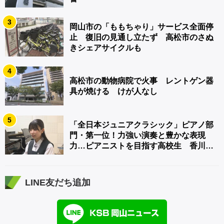
3
岡山市の「ももちゃり」サービス全面停
止 復旧の見通し立たず 高松市のさぬ
きシェアサイクルも
4
高松市の動物病院で火事 レントゲン器
具が焼ける けが人なし
5
「全日本ジュニアクラシック」ピアノ部
門・第一位！力強い演奏と豊かな表現
力…ピアニストを目指す高校生 香川
【青春のキセキ】
LINE友だち追加