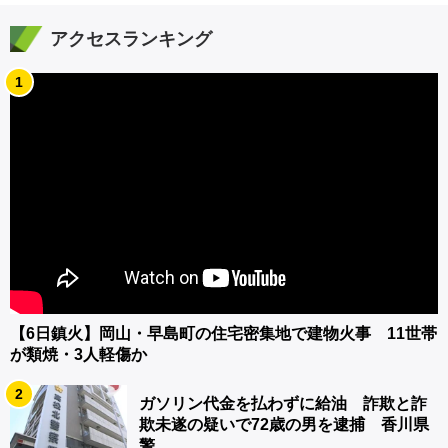
アクセスランキング
1
【6日鎮火】岡山・早島町の住宅密集地で建物火事 11世帯
が類焼・3人軽傷か
2
ガソリン代金を払わずに給油 詐欺と詐
欺未遂の疑いで72歳の男を逮捕 香川県
警