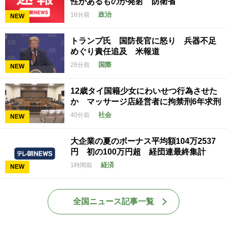
性があるものが発射 防衛省
政治
16分前
NEW
トランプ氏 国防長官に怒り 兵器不足
めぐり責任追及 米報道
国際
28分前
NEW
12歳タイ国籍少女にわいせつ行為させた
か マッサージ店経営者に拘禁刑6年求刑
社会
40分前
NEW
大企業の夏のボーナス平均額104万2537
円 初の100万円超 経団連最終集計
経済
1時間前
NEW
全国ニュース記事一覧