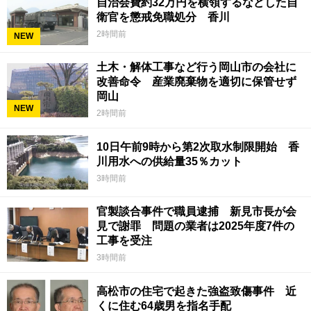
自治会費約32万円を横領するなどした自
衛官を懲戒免職処分 香川
2時間前
NEW
土木・解体工事など行う岡山市の会社に
改善命令 産業廃棄物を適切に保管せず
岡山
NEW
2時間前
10日午前9時から第2次取水制限開始 香
川用水への供給量35％カット
3時間前
官製談合事件で職員逮捕 新見市長が会
見で謝罪 問題の業者は2025年度7件の
工事を受注
3時間前
高松市の住宅で起きた強盗致傷事件 近
くに住む64歳男を指名手配