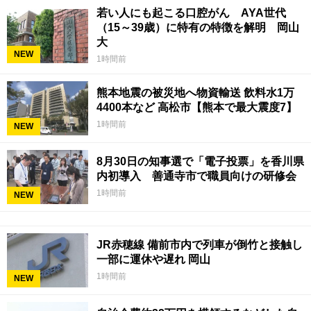
若い人にも起こる口腔がん AYA世代
（15～39歳）に特有の特徴を解明 岡山
大
NEW
1時間前
熊本地震の被災地へ物資輸送 飲料水1万
4400本など 高松市【熊本で最大震度7】
1時間前
NEW
8月30日の知事選で「電子投票」を香川県
内初導入 善通寺市で職員向けの研修会
1時間前
NEW
JR赤穂線 備前市内で列車が倒竹と接触し
一部に運休や遅れ 岡山
1時間前
NEW