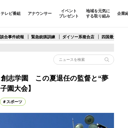
イベント
地域を元気に
テレビ番組
アナウンサー
企業
プレゼント
する取り組み
製談合事件続報
緊急銃猟訓練
ダイソー系複合店
四国最大スリ
・創志学園 この夏退任の監督と“夢
甲子園大会】
スポーツ