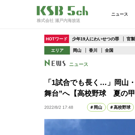
ニュース
株式会社 瀬戸内海放送
HOTワード
少年19人にわいせつの罪
官
エリア
岡山
香川
全国
ニュース
「1試合でも長く…」岡山
舞台”へ【高校野球 夏の
2022/8/2 17:48
岡山
高校野球