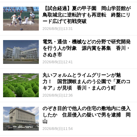
【試合経過】夏の甲子園 岡山学芸館が
鳥取城北に逆転許すも再逆転 終盤にリ
ード広げて初戦突破
2026/8/9(日)13:31
電気・通信・機械などの分野で研究開発
を行う人が対象 源内賞を募集 香川・
さぬき市
2026/8/9(日)12:41
丸いフォルムとライムグリーンが魅
力！ 国営讃岐まんのう公園で「夏のコ
キア」が見頃 香川・まんのう町
2026/8/9(日)12:36
のぞき目的で他人の住宅の敷地内に侵入
したか 住居侵入の疑いで男を逮捕 岡
山
2026/8/9(日)11:54