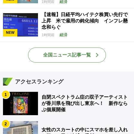
経済
1時間前
【速報】日経平均ハイテク株買い先行で
上昇 米で雇用の鈍化傾向 インフレ懸
念和らぐ
NEW
経済
1時間前
全国ニュース記事一覧
アクセスランキング
1
自閉スペクトラム症の双子アーティスト
が香川県を飛び出し東京へ！ 新作なら
ぶ個展開催
2
女性のスカートの中にスマホを差し入れ