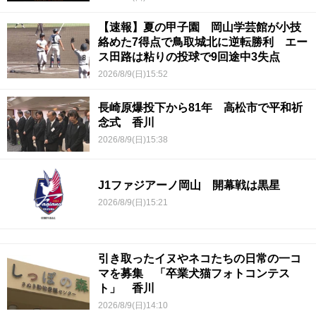
【速報】夏の甲子園 岡山学芸館が小技
絡めた7得点で鳥取城北に逆転勝利 エー
ス田路は粘りの投球で9回途中3失点
2026/8/9(日)15:52
長崎原爆投下から81年 高松市で平和祈
念式 香川
2026/8/9(日)15:38
J1ファジアーノ岡山 開幕戦は黒星
2026/8/9(日)15:21
引き取ったイヌやネコたちの日常の一コ
マを募集 「卒業犬猫フォトコンテス
ト」 香川
2026/8/9(日)14:10