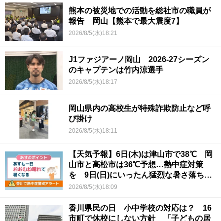
熊本の被災地での活動を総社市の職員が
報告 岡山【熊本で最大震度7】
2026/8/5(水)18:21
J1ファジアーノ岡山 2026-27シーズン
のキャプテンは竹内涼選手
2026/8/5(水)18:17
岡山県内の高校生が特殊詐欺防止など呼
び掛け
2026/8/5(水)18:11
【天気予報】6日(木)は津山市で38℃ 岡
山市と高松市は36℃予想…熱中症対策
を 9日(日)にいったん猛烈な暑さ落ち着
くか
2026/8/5(水)18:09
香川県民の日 小中学校の対応は？ 16
市町で休校にしない方針 「子どもの居