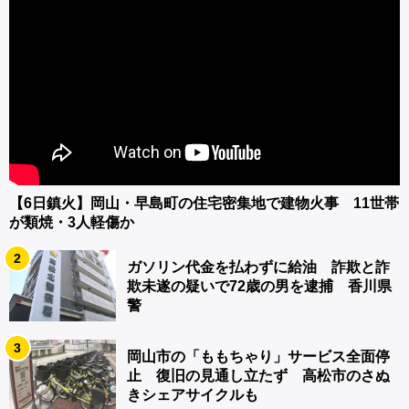
【6日鎮火】岡山・早島町の住宅密集地で建物火事 11世帯
が類焼・3人軽傷か
2
ガソリン代金を払わずに給油 詐欺と詐
欺未遂の疑いで72歳の男を逮捕 香川県
警
3
岡山市の「ももちゃり」サービス全面停
止 復旧の見通し立たず 高松市のさぬ
きシェアサイクルも