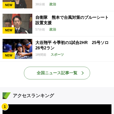
政治
38分前
NEW
自衛隊 熊本で台風対策のブルーシート
設置支援
政治
57分前
NEW
大谷翔平 今季初の1試合2HR 25号ソロ
26号2ラン
スポーツ
1時間前
NEW
全国ニュース記事一覧
アクセスランキング
1