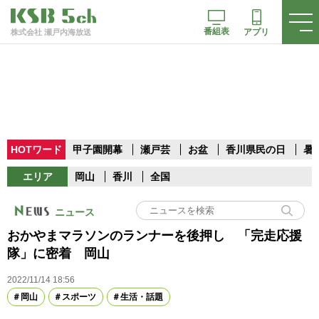
番組表
アプリ
株式会社 瀬戸内海放送
HOTワード
甲子園開幕
瀬戸芸
お盆
香川県民の日
暑
エリア
岡山
香川
全国
ニュース
おかやまマラソンのランナーを後押し 「完走応援
隊」に密着 岡山
2022/11/14 18:56
岡山
スポーツ
生活・話題