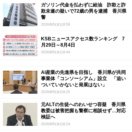
ガソリン代金を払わずに給油 詐欺と詐
欺未遂の疑いで72歳の男を逮捕 香川県
警
2026/8/5(水)18:59
KSBニュースアクセス数ランキング 7
月29日～8月4日
2026/8/5(水)18:44
AI産業の先進県を目指し 香川県が共同
事業体「コンソーシアム」設立 「追い
ついていかないと発展はない」
2026/8/5(水)18:25
元ALTの生徒へのわいせつ容疑 香川県
教委は被害把握も警察に相談せず…対応
検証へ
2026/8/5(水)18:24