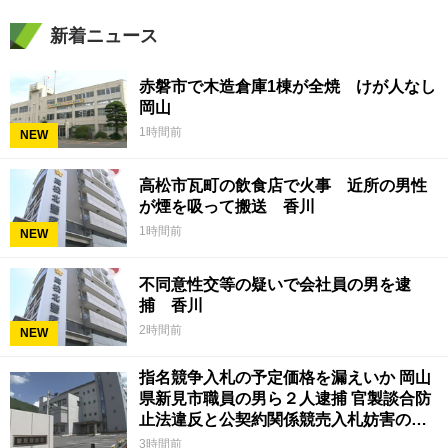
新着ニュース
赤磐市で木造倉庫1棟が全焼 けが人なし
岡山
1時間前
NEW
高松市瓦町の飲食店で火事 近所の男性
が煙を吸って搬送 香川
1時間前
NEW
不同意性交等の疑いで会社員の男を逮
捕 香川
2時間前
NEW
指名競争入札の予定価格を漏えいか 岡山
県新見市職員の男ら２人逮捕 官製談合防
止法違反と公契約関係競売入札妨害の疑
い
3時間前