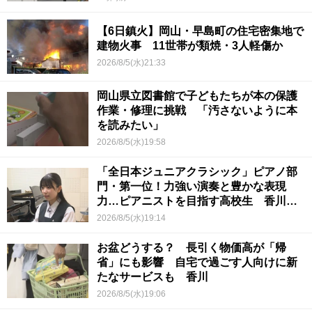
【6日鎮火】岡山・早島町の住宅密集地で
建物火事 11世帯が類焼・3人軽傷か
2026/8/5(水)21:33
岡山県立図書館で子どもたちが本の保護
作業・修理に挑戦 「汚さないように本
を読みたい」
2026/8/5(水)19:58
「全日本ジュニアクラシック」ピアノ部
門・第一位！力強い演奏と豊かな表現
力…ピアニストを目指す高校生 香川
【青春のキセキ】
2026/8/5(水)19:14
お盆どうする？ 長引く物価高が「帰
省」にも影響 自宅で過ごす人向けに新
たなサービスも 香川
2026/8/5(水)19:06