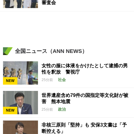
審査会
全国ニュース（ANN NEWS）
女性の服に体液をかけたとして逮捕の男
性を釈放 警視庁
社会
25分前
NEW
世界遺産含め79件の国指定等文化財が被
害 熊本地震
政治
25分前
NEW
非核三原則「堅持」も 安保3文書は「予
断控える」