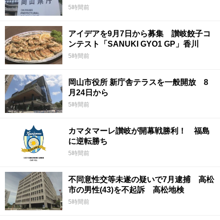
5時間前
アイデアを9月7日から募集 讃岐餃子コ
ンテスト「SANUKI GYO1 GP」香川
5時間前
岡山市役所 新庁舎テラスを一般開放 8
月24日から
5時間前
カマタマーレ讃岐が開幕戦勝利！ 福島
に逆転勝ち
5時間前
不同意性交等未遂の疑いで7月逮捕 高松
市の男性(43)を不起訴 高松地検
5時間前