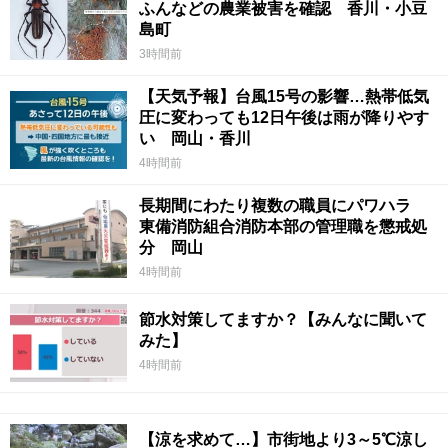
ふんなどの農業被害を確認 香川・小豆
島町
3時間前
【天気予報】台風15号の影響…熱帯低気
圧に変わっても12日午後は雨が降りやす
い 岡山・香川
4時間前
長期間にわたり複数の職員にパワハラ
東備消防組合消防本部の管理職を懲戒処
分 岡山
4時間前
節水対策してますか？【みんなに聞いて
みた】
4時間前
【涼を求めて…】市街地より3～5℃涼し