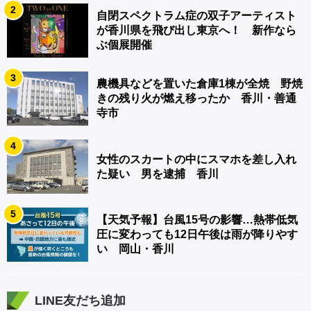
2
自閉スペクトラム症の双子アーティスト
が香川県を飛び出し東京へ！ 新作なら
ぶ個展開催
3
農機具などを置いた倉庫1棟が全焼 野焼
きの残り火が燃え移ったか 香川・善通
寺市
4
女性のスカートの中にスマホを差し入れ
た疑い 男を逮捕 香川
5
【天気予報】台風15号の影響…熱帯低気
圧に変わっても12日午後は雨が降りやす
い 岡山・香川
LINE友だち追加