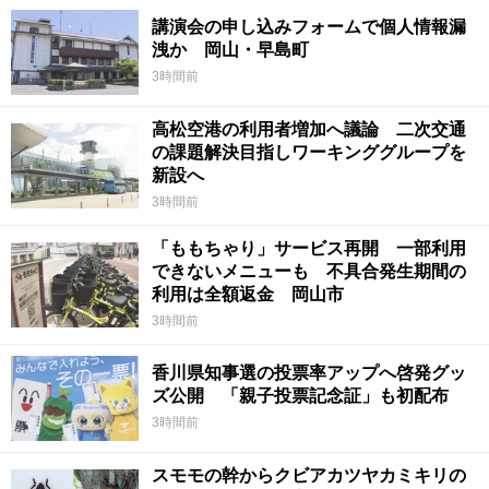
講演会の申し込みフォームで個人情報漏
洩か 岡山・早島町
3時間前
高松空港の利用者増加へ議論 二次交通
の課題解決目指しワーキンググループを
新設へ
3時間前
「ももちゃり」サービス再開 一部利用
できないメニューも 不具合発生期間の
利用は全額返金 岡山市
3時間前
香川県知事選の投票率アップへ啓発グッ
ズ公開 「親子投票記念証」も初配布
3時間前
スモモの幹からクビアカツヤカミキリの