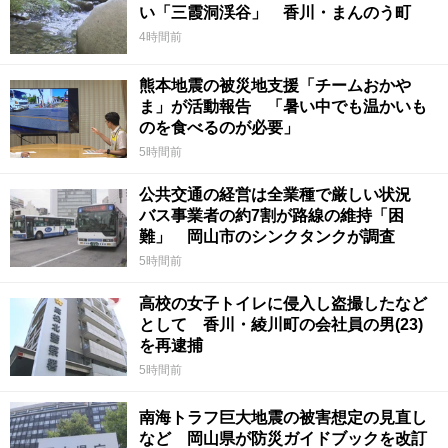
い「三霞洞渓谷」 香川・まんのう町
4時間前
熊本地震の被災地支援「チームおかや
ま」が活動報告 「暑い中でも温かいも
のを食べるのが必要」
5時間前
公共交通の経営は全業種で厳しい状況
バス事業者の約7割が路線の維持「困
難」 岡山市のシンクタンクが調査
5時間前
高校の女子トイレに侵入し盗撮したなど
として 香川・綾川町の会社員の男(23)
を再逮捕
5時間前
南海トラフ巨大地震の被害想定の見直し
など 岡山県が防災ガイドブックを改訂