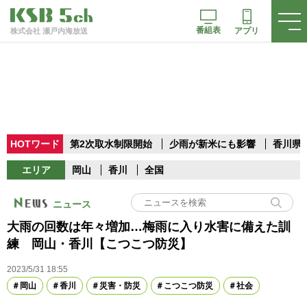
番組表
アプリ
株式会社 瀬戸内海放送
HOTワード
第2次取水制限開始
少雨が新米にも影響
香川県
エリア
岡山
香川
全国
ニュース
大雨の回数は年々増加…梅雨に入り水害に備えた訓
練 岡山・香川【こつこつ防災】
2023/5/31 18:55
岡山
香川
災害・防災
こつこつ防災
社会