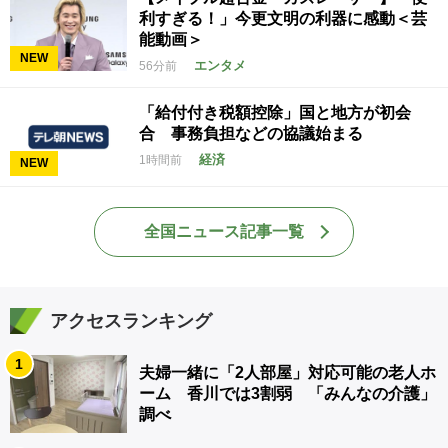
利すぎる！」今更文明の利器に感動＜芸
能動画＞
NEW
エンタメ
56分前
「給付付き税額控除」国と地方が初会
合 事務負担などの協議始まる
経済
1時間前
NEW
全国ニュース記事一覧
アクセスランキング
1
夫婦一緒に「2人部屋」対応可能の老人ホ
ーム 香川では3割弱 「みんなの介護」
調べ