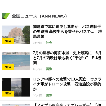
全国ニュース（ANN NEWS）
関越道で車に追突し逃走か バス運転手
の男逮捕 高校生らを乗せたバスで… 群
馬県警
NEW
社会
35分前
7月の世界の海面水温 史上最高に 6月
と7月の西欧は最も暑く“干ばつ” EU機
関
NEW
国際
46分前
ロシア中部への攻撃で13人死亡 ウクラ
イナ軍がドローン攻撃 石油施設が標的
か
NEW
国際
56分前
【メイプル超合金・カズレーザー】「便