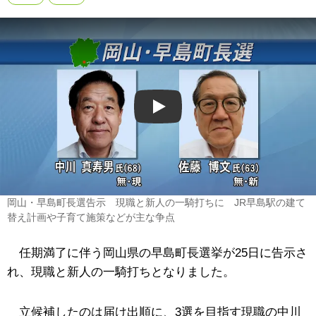
Play
岡山・早島町長選告示 現職と新人の一騎打ちに JR早島駅の建て
替え計画や子育て施策などが主な争点
任期満了に伴う岡山県の早島町長選挙が25日に告示さ
れ、現職と新人の一騎打ちとなりました。
立候補したのは届け出順に、3選を目指す現職の中川