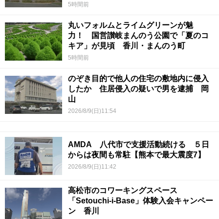
5時間前
丸いフォルムとライムグリーンが魅
力！ 国営讃岐まんのう公園で「夏のコ
キア」が見頃 香川・まんのう町
5時間前
のぞき目的で他人の住宅の敷地内に侵入
したか 住居侵入の疑いで男を逮捕 岡
山
2026/8/9(日)11:54
AMDA 八代市で支援活動続ける ５日
からは夜間も常駐【熊本で最大震度7】
2026/8/9(日)11:42
高松市のコワーキングスペース
「Setouchi-i-Base」体験入会キャンペー
ン 香川