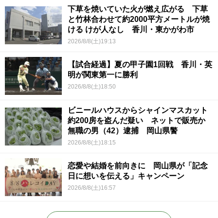
下草を焼いていた火が燃え広がる 下草
と竹林合わせて約2000平方メートルが焼
ける けが人なし 香川・東かがわ市
2026/8/8(土)19:13
【試合経過】夏の甲子園1回戦 香川・英
明が関東第一に勝利
2026/8/8(土)18:50
ビニールハウスからシャインマスカット
約200房を盗んだ疑い ネットで販売か
無職の男（42）逮捕 岡山県警
2026/8/8(土)18:15
恋愛や結婚を前向きに 岡山県が「記念
日に想いを伝える」キャンペーン
2026/8/8(土)16:57