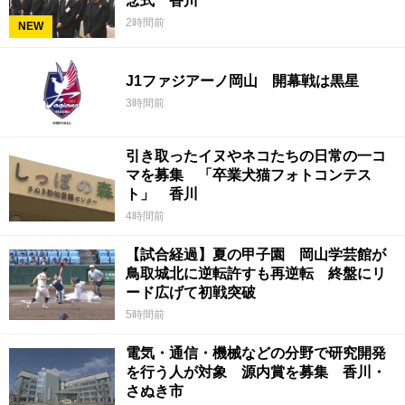
念式 香川
2時間前
NEW
J1ファジアーノ岡山 開幕戦は黒星
3時間前
引き取ったイヌやネコたちの日常の一コ
マを募集 「卒業犬猫フォトコンテス
ト」 香川
4時間前
【試合経過】夏の甲子園 岡山学芸館が
鳥取城北に逆転許すも再逆転 終盤にリ
ード広げて初戦突破
5時間前
電気・通信・機械などの分野で研究開発
を行う人が対象 源内賞を募集 香川・
さぬき市