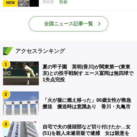
社会
30分前
NEW
全国ニュース記事一覧
アクセスランキング
1
夏の甲子園 英明(香川)が関東第一(東東
京)との投手戦制す エース冨岡は無四球で
1失点完投
2
「火が服に燃え移った」86歳女性が救急
搬送 搬送時は意識あり 香川・丸亀市
3
自宅で夫の後頭部など切り付けたか…女
(51)を殺人未遂容疑で逮捕 女は殺意を