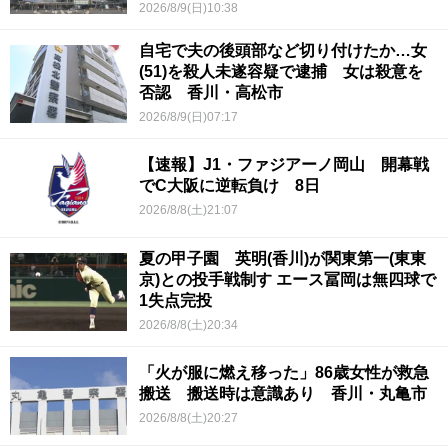
2026/8/9(日)10:38
自宅で夫の後頭部など切り付けたか…女
(51)を殺人未遂容疑で逮捕 女は殺意を
否認 香川・高松市
2026/8/9(日)07:17
【速報】J1・ファジアーノ岡山 開幕戦
でC大阪に逆転負け 8日
2026/8/8(土)21:07
夏の甲子園 英明(香川)が関東第一(東東
京)との投手戦制す エース冨岡は無四球で
1失点完投
2026/8/8(土)20:34
「火が服に燃え移った」86歳女性が救急
搬送 搬送時は意識あり 香川・丸亀市
2026/8/8(土)20:27