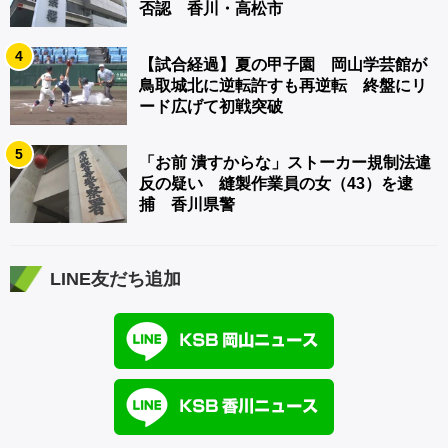
否認 香川・高松市
4
【試合経過】夏の甲子園 岡山学芸館が
鳥取城北に逆転許すも再逆転 終盤にリ
ード広げて初戦突破
5
「お前 潰すからな」ストーカー規制法違
反の疑い 縫製作業員の女（43）を逮
捕 香川県警
LINE友だち追加