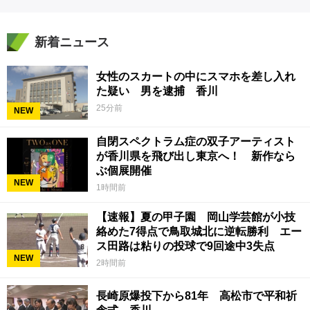
新着ニュース
女性のスカートの中にスマホを差し入れ
た疑い 男を逮捕 香川
25分前
NEW
自閉スペクトラム症の双子アーティスト
が香川県を飛び出し東京へ！ 新作なら
ぶ個展開催
NEW
1時間前
【速報】夏の甲子園 岡山学芸館が小技
絡めた7得点で鳥取城北に逆転勝利 エー
ス田路は粘りの投球で9回途中3失点
NEW
2時間前
長崎原爆投下から81年 高松市で平和祈