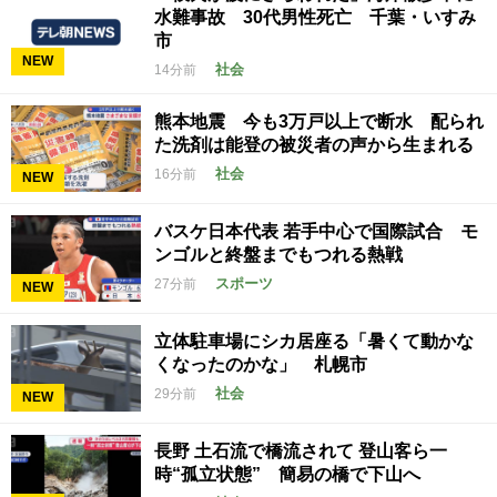
水難事故 30代男性死亡 千葉・いすみ
市
NEW
社会
14分前
熊本地震 今も3万戸以上で断水 配られ
た洗剤は能登の被災者の声から生まれる
社会
16分前
NEW
バスケ日本代表 若手中心で国際試合 モ
ンゴルと終盤までもつれる熱戦
スポーツ
27分前
NEW
立体駐車場にシカ居座る「暑くて動かな
くなったのかな」 札幌市
社会
29分前
NEW
長野 土石流で橋流されて 登山客ら一
時“孤立状態” 簡易の橋で下山へ