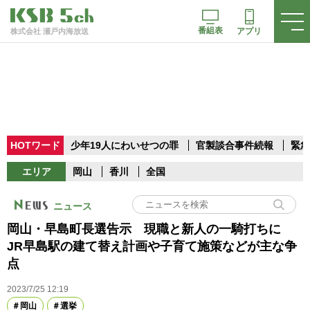
番組表
アプリ
株式会社 瀬戸内海放送
HOTワード
少年19人にわいせつの罪
官製談合事件続報
緊急
エリア
岡山
香川
全国
ニュース
岡山・早島町長選告示 現職と新人の一騎打ちに
JR早島駅の建て替え計画や子育て施策などが主な争
点
2023/7/25 12:19
岡山
選挙