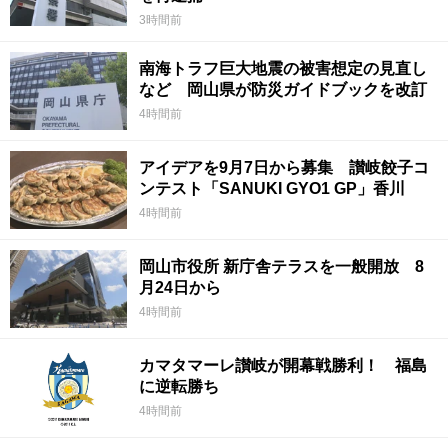
3時間前
南海トラフ巨大地震の被害想定の見直し
など 岡山県が防災ガイドブックを改訂
4時間前
アイデアを9月7日から募集 讃岐餃子コ
ンテスト「SANUKI GYO1 GP」香川
4時間前
岡山市役所 新庁舎テラスを一般開放 8
月24日から
4時間前
カマタマーレ讃岐が開幕戦勝利！ 福島
に逆転勝ち
4時間前