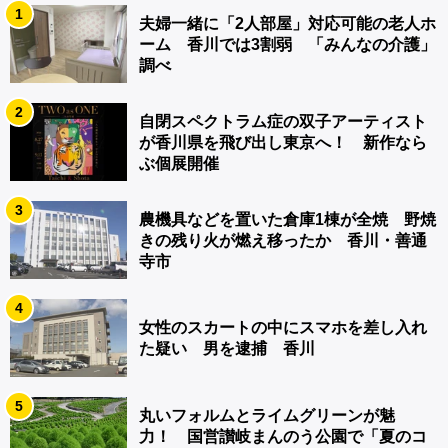
1
夫婦一緒に「2人部屋」対応可能の老人ホ
ーム 香川では3割弱 「みんなの介護」
調べ
2
自閉スペクトラム症の双子アーティスト
が香川県を飛び出し東京へ！ 新作なら
ぶ個展開催
3
農機具などを置いた倉庫1棟が全焼 野焼
きの残り火が燃え移ったか 香川・善通
寺市
4
女性のスカートの中にスマホを差し入れ
た疑い 男を逮捕 香川
5
丸いフォルムとライムグリーンが魅
力！ 国営讃岐まんのう公園で「夏のコ