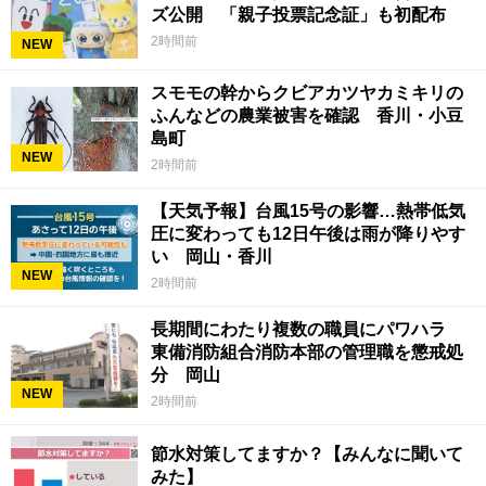
ズ公開 「親子投票記念証」も初配布
2時間前
NEW
スモモの幹からクビアカツヤカミキリの
ふんなどの農業被害を確認 香川・小豆
島町
NEW
2時間前
【天気予報】台風15号の影響…熱帯低気
圧に変わっても12日午後は雨が降りやす
い 岡山・香川
NEW
2時間前
長期間にわたり複数の職員にパワハラ
東備消防組合消防本部の管理職を懲戒処
分 岡山
NEW
2時間前
節水対策してますか？【みんなに聞いて
みた】