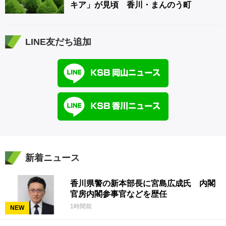
キア」が見頃 香川・まんのう町
LINE友だち追加
新着ニュース
香川県警の新本部長に宮島広成氏 内閣
官房内閣参事官などを歴任
1時間前
NEW