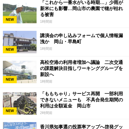
「これから一番水がいる時期…」少雨が
新米にも影響…岡山市の農園で穂が枯れ
る被害
NEW
1時間前
講演会の申し込みフォームで個人情報漏
洩か 岡山・早島町
1時間前
NEW
高松空港の利用者増加へ議論 二次交通
の課題解決目指しワーキンググループを
新設へ
NEW
1時間前
「ももちゃり」サービス再開 一部利用
できないメニューも 不具合発生期間の
利用は全額返金 岡山市
NEW
2時間前
香川県知事選の投票率アップへ啓発グッ