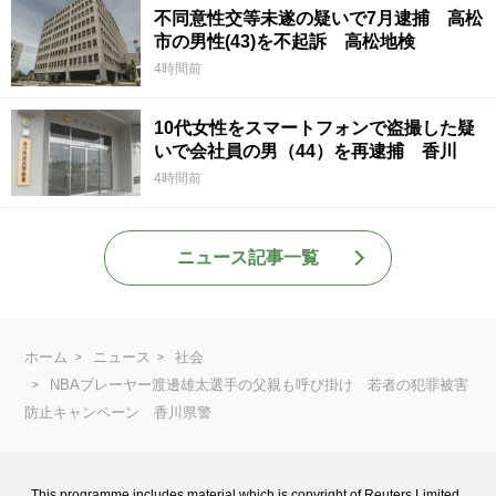
不同意性交等未遂の疑いで7月逮捕 高松
市の男性(43)を不起訴 高松地検
4時間前
10代女性をスマートフォンで盗撮した疑
いで会社員の男（44）を再逮捕 香川
4時間前
ニュース記事一覧
ホーム
ニュース
社会
NBAプレーヤー渡邊雄太選手の父親も呼び掛け 若者の犯罪被害
防止キャンペーン 香川県警
This programme includes material which is copyright of Reuters Limited