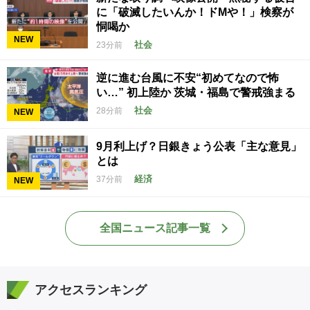
に「破滅したいんか！ドMや！」検察が
恫喝か
NEW
社会
23分前
逆に進む台風に不安“初めてなので怖
い…” 初上陸か 茨城・福島で警戒強まる
社会
28分前
NEW
9月利上げ？日銀きょう公表「主な意見」
とは
経済
37分前
NEW
全国ニュース記事一覧
アクセスランキング