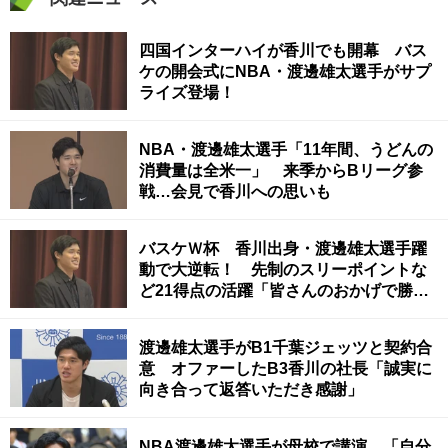
四国インターハイが香川でも開幕 バス
ケの開会式にNBA・渡邊雄太選手がサプ
ライズ登場！
NBA・渡邊雄太選手「11年間、うどんの
消費量は全米一」 来季からBリーグ参
戦…会見で香川への思いも
バスケＷ杯 香川出身・渡邊雄太選手躍
動で大逆転！ 先制のスリーポイントな
ど21得点の活躍「皆さんのおかげで勝ち
切れた」
渡邊雄太選手がB1千葉ジェッツと契約合
意 オファーしたB3香川の社長「誠実に
向き合って返答いただき感謝」
NBA渡邊雄太選手が母校で講演 「自分