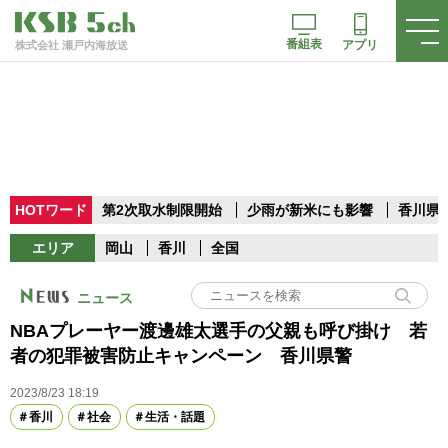
番組表
アプリ
株式会社 瀬戸内海放送
HOTワード
第2次取水制限開始
少雨が新米にも影響
香川県
エリア
岡山
香川
全国
ニュース
NBAプレーヤー渡邊雄太選手の父親も呼び掛け 若
者の犯罪被害防止キャンペーン 香川県警
2023/8/23 18:19
香川
社会
生活・話題