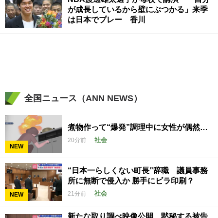
が成長しているから壁にぶつかる」来季
は日本でプレー 香川
全国ニュース（ANN NEWS）
煮物作って“爆発”調理中に女性が偶然…
社会
20分前
NEW
“日本一らしくない町長”辞職 議員事務
所に無断で侵入か 勝手にビラ印刷？
社会
21分前
NEW
新たな取り調べ映像公開 黙秘する被告