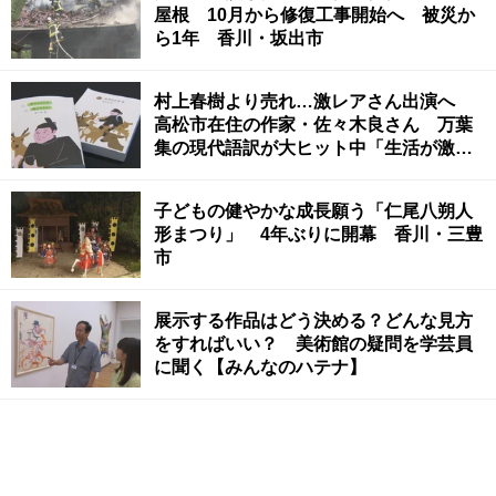
屋根 10月から修復工事開始へ 被災か
ら1年 香川・坂出市
村上春樹より売れ…激レアさん出演へ
高松市在住の作家・佐々木良さん 万葉
集の現代語訳が大ヒット中「生活が激変
しました」
子どもの健やかな成長願う「仁尾八朔人
形まつり」 4年ぶりに開幕 香川・三豊
市
展示する作品はどう決める？どんな見方
をすればいい？ 美術館の疑問を学芸員
に聞く【みんなのハテナ】