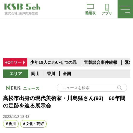
番組表
アプリ
株式会社 瀬戸内海放送
HOTワード
少年19人にわいせつの罪
官製談合事件続報
緊急
エリア
岡山
香川
全国
ニュース
高松市出身の現代美術家・川島猛さん(93) 60年間
の足跡を辿る展示会
2023/10/2 18:43
香川
文化・芸術