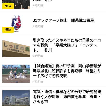
2時間前
NEW
J1ファジアーノ岡山 開幕戦は黒星
2時間前
NEW
引き取ったイヌやネコたちの日常の一コ
マを募集 「卒業犬猫フォトコンテス
ト」 香川
3時間前
【試合経過】夏の甲子園 岡山学芸館が
鳥取城北に逆転許すも再逆転 終盤にリ
ード広げて初戦突破
4時間前
電気・通信・機械などの分野で研究開発
を行う人が対象 源内賞を募集 香川・
さぬき市