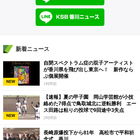
新着ニュース
自閉スペクトラム症の双子アーティスト
が香川県を飛び出し東京へ！ 新作なら
ぶ個展開催
NEW
1時間前
【速報】夏の甲子園 岡山学芸館が小技
絡めた7得点で鳥取城北に逆転勝利 エー
ス田路は粘りの投球で9回途中3失点
NEW
2時間前
長崎原爆投下から81年 高松市で平和祈
念式 香川