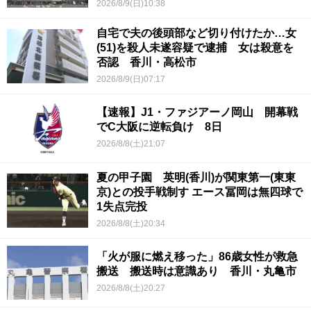
2026/8/9(日)10:38
自宅で夫の後頭部など切り付けたか…女
(51)を殺人未遂容疑で逮捕 女は殺意を
否認 香川・高松市
2026/8/9(日)07:17
【速報】J1・ファジアーノ岡山 開幕戦
でC大阪に逆転負け 8日
2026/8/8(土)21:07
夏の甲子園 英明(香川)が関東第一(東東
京)との投手戦制す エース冨岡は無四球で
1失点完投
2026/8/8(土)20:34
「火が服に燃え移った」86歳女性が救急
搬送 搬送時は意識あり 香川・丸亀市
2026/8/8(土)20:27