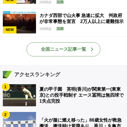
国際
2時間前
カナダ西部で山火事 急速に拡大 州政府
が非常事態を宣言 2万人以上に避難指示
国際
2時間前
NEW
全国ニュース記事一覧
アクセスランキング
1
夏の甲子園 英明(香川)が関東第一(東東
京)との投手戦制す エース冨岡は無四球で
1失点完投
2
「火が服に燃え移った」86歳女性が救急
搬送 搬送時は意識あり 香川・丸亀市