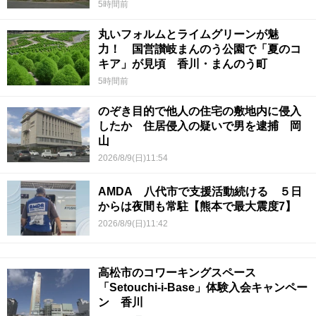
5時間前
丸いフォルムとライムグリーンが魅
力！ 国営讃岐まんのう公園で「夏のコ
キア」が見頃 香川・まんのう町
5時間前
のぞき目的で他人の住宅の敷地内に侵入
したか 住居侵入の疑いで男を逮捕 岡
山
2026/8/9(日)11:54
AMDA 八代市で支援活動続ける ５日
からは夜間も常駐【熊本で最大震度7】
2026/8/9(日)11:42
高松市のコワーキングスペース
「Setouchi-i-Base」体験入会キャンペー
ン 香川