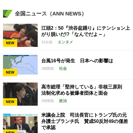
全国ニュース（ANN NEWS）
江頭2：50『渋谷盆踊り』にテンション上
がり脱いだ!?「なんでだよ～」
エンタメ
33分前
NEW
台風16号が発生 日本への影響は
社会
1時間前
NEW
高市総理「堅持している」非核三原則
法制化求める被爆者団体と面会
政治
2時間前
NEW
米議会上院 司法長官にトランプ氏の元
弁護士ブランチ氏 賛成50反対49の僅差
で承認
NEW