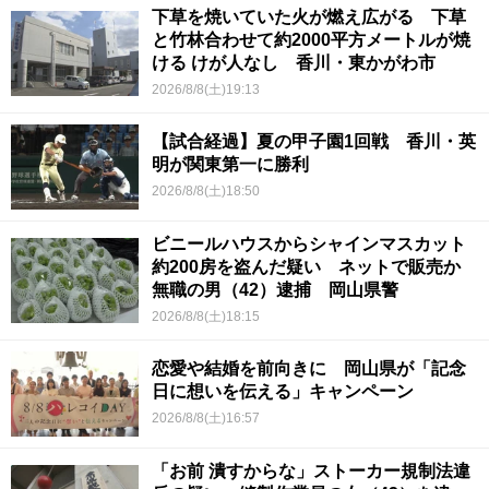
下草を焼いていた火が燃え広がる 下草
と竹林合わせて約2000平方メートルが焼
ける けが人なし 香川・東かがわ市
2026/8/8(土)19:13
【試合経過】夏の甲子園1回戦 香川・英
明が関東第一に勝利
2026/8/8(土)18:50
ビニールハウスからシャインマスカット
約200房を盗んだ疑い ネットで販売か
無職の男（42）逮捕 岡山県警
2026/8/8(土)18:15
恋愛や結婚を前向きに 岡山県が「記念
日に想いを伝える」キャンペーン
2026/8/8(土)16:57
「お前 潰すからな」ストーカー規制法違