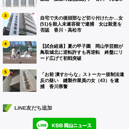
3
自宅で夫の後頭部など切り付けたか…女
(51)を殺人未遂容疑で逮捕 女は殺意を
否認 香川・高松市
4
【試合経過】夏の甲子園 岡山学芸館が
鳥取城北に逆転許すも再逆転 終盤にリ
ード広げて初戦突破
5
「お前 潰すからな」ストーカー規制法違
反の疑い 縫製作業員の女（43）を逮
捕 香川県警
LINE友だち追加