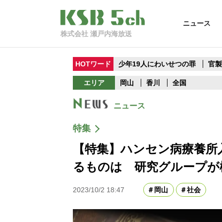
ニュース
株式会社 瀬戸内海放送
HOTワード
少年19人にわいせつの罪
官
エリア
岡山
香川
全国
ニュース
特集
【特集】ハンセン病療養所
るものは 研究グループが
2023/10/2 18:47
岡山
社会