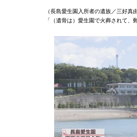
（長島愛生園入所者の遺族／三好真
「（遺骨は）愛生園で火葬されて、