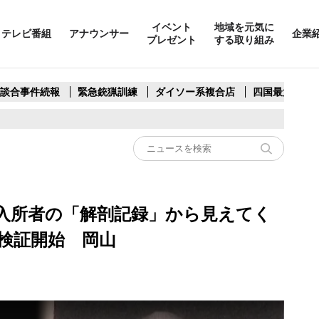
イベント
地域を元気に
テレビ番組
アナウンサー
企業
プレゼント
する取り組み
製談合事件続報
緊急銃猟訓練
ダイソー系複合店
四国最大スリ
入所者の「解剖記録」から見えてく
検証開始 岡山