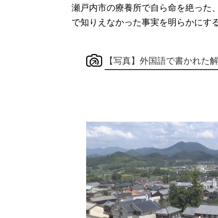
瀬戸内市の療養所で自ら命を絶った
で知りえなかった事実を明らかにす
【写真】外国語で書かれた